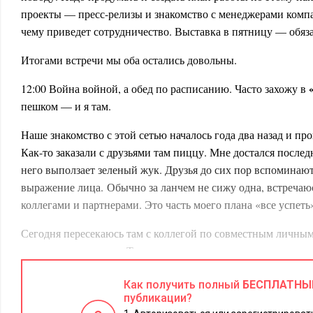
проекты — пресс-релизы и знакомство с менеджерами компа
чему приведет сотрудничество. Выставка в пятницу — обя
Итогами встречи мы оба остались довольны.
12:00 Война войной, а обед по расписанию. Часто захожу в
пешком — и я там.
Наше знакомство с этой сетью началось года два назад и п
Как-то заказали с друзьями там пиццу. Мне достался последн
него выползает зеленый жук. Друзья до сих пор вспоминают,
выражение лица. Обычно за ланчем не сижу одна, встречаюс
коллегами и партнерами. Это часть моего плана «все успеть
Сегодня пересекаюсь там с коллегой по совместным личным
детали продвижения. Так, подводя итоги, договорились о 
подхода к сайту и наметили общий план. Давно пора. «Сп
технологиям», — думаю я на обратном пути, неся сумочку 
Как получить полный
БЕСПЛАТНЫ
публикации?
«Кузей» — легким и удобным ноутбуком Samsung Q70. Конеч