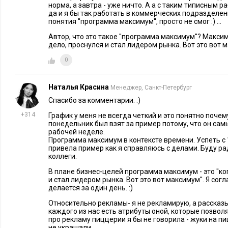
норма, а завтра - уже ничто. А а с таким типисным 
да и я бы так работать в коммерческих подразделен
понятия ''программа максимум'', просто не смог :) ...
Автор, что это такое ''программа максимум''? Максим
дело, проснулся и стал лидером рынка. Вот это вот 
0
Наталья Красина
Менеджер, Санкт-Петербург
Спасибо за комментарии. :)
+314
График у меня не всегда четкий и это понятно почем
понедельник был взят за пример потому, что он сам
рабочей неделе.
Программа максимум в контексте времени. Успеть с 1
привела пример как я справляюсь с делами. Буду р
коллеги.
В плане бизнес-целей программа максимум - это ''ко
и стал лидером рынка. Вот это вот максимум''. Я согл
делается за один день. :)
Относительно рекламы- я не рекламирую, а рассказы
каждого из нас есть атрибуты оной, которые позвол
про рекламу пиццерии я бы не говорила - жуки на п
не украшали.