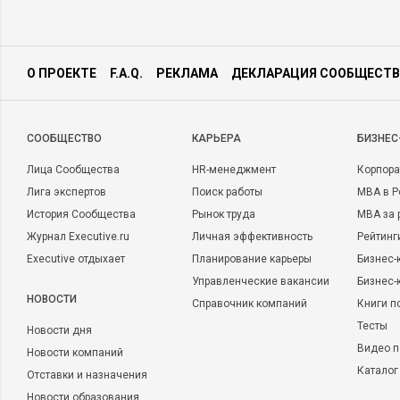
О ПРОЕКТЕ
F.A.Q.
РЕКЛАМА
ДЕКЛАРАЦИЯ СООБЩЕСТВ
CООБЩЕСТВО
КАРЬЕРА
БИЗНЕС
Лица Сообщества
HR-менеджмент
Корпора
Лига экспертов
Поиск работы
MBA в Р
История Сообщества
Рынок труда
MBA за 
Журнал Executive.ru
Личная эффективность
Рейтинг
Executive отдыхает
Планирование карьеры
Бизнес-
Управленческие вакансии
Бизнес-
НОВОСТИ
Справочник компаний
Книги п
Тесты
Новости дня
Видео п
Новости компаний
Каталог
Отставки и назначения
Новости образования