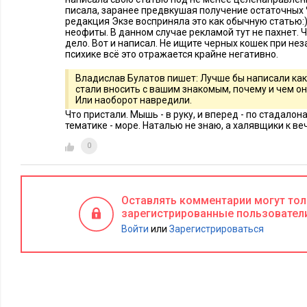
писала, заранее предвкушая получение остаточных %
редакция Экзе восприняла это как обычную статью:)
неофиты. В данном случае рекламой тут не пахнет. 
дело. Вот и написал. Не ищите черных кошек при не
психике всё это отражается крайне негативно.
Владислав Булатов пишет: Лучше бы написали как
стали вносить с вашим знакомым, почему и чем о
Или наоборот навредили.
Что пристали. Мышь - в руку, и вперед - по стадалон
тематике - море. Наталью не знаю, а халявщики к ве
0
Оставлять комментарии могут то
зарегистрированные пользовател
Войти
или
Зарегистрироваться