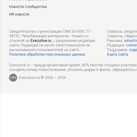
Новости Сообщества
HR-новости
Свидетельство о регистрации СМИ Эл NФС 77-
Сервисы, рекрут
38751. Републикация материалов - только со
Сервисы, образ
ссылкой на
Executive.ru
, с разрешения редакции
Реклама:
adverti
сайта. Редакция не несет ответственности за
Редакция:
conten
высказывания пользователей на сайте.
Поддержка:
supp
Политика обработки персональных данных
Карта сайта
Executive.ru – краудсорсинговый проект, 80% текстов созданы участни
оспорить логику повествования, уточнить цифры и факты, обращайтесь 
18+
Executive.ru © 2000 – 2026.