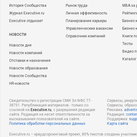
История Сообщества
Рынок труда
MBA за 
Журнал Executive.ru
Личная эффективность
Рейтинг
Executive отдыхает
Планирование карьеры
Бизнес-
Управленческие вакансии
Бизнес-
НОВОСТИ
Справочник компаний
Книги п
Тесты
Новости дня
Видео п
Новости компаний
Каталог
Отставки и назначения
Новости образования
Новости Сообщества
HR-новости
Свидетельство о регистрации СМИ Эл NФС 77-
Сервисы, рекрут
38751. Републикация материалов - только со
Сервисы, образ
ссылкой на
Executive.ru
, с разрешения редакции
Реклама:
adverti
сайта. Редакция не несет ответственности за
Редакция:
conten
высказывания пользователей на сайте.
Поддержка:
supp
Политика обработки персональных данных
Карта сайта
Executive.ru – краудсорсинговый проект, 80% текстов созданы участни