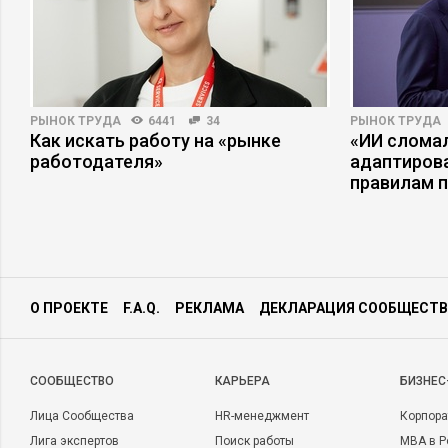
РЫНОК ТРУДА
6441
34
РЫНОК ТРУДА
Как искать работу на «рынке
«ИИ сломал
работодателя»
адаптиров
правилам 
О ПРОЕКТЕ
F.A.Q.
РЕКЛАМА
ДЕКЛАРАЦИЯ СООБЩЕСТВ
CООБЩЕСТВО
КАРЬЕРА
БИЗНЕС
Лица Сообщества
HR-менеджмент
Корпора
Лига экспертов
Поиск работы
MBA в Р