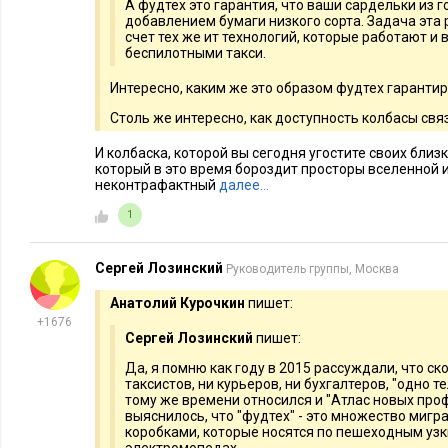
А фудтех это гарантия, что ваши сардельки из го
добавлением бумаги низкого сорта. Задача эта 
счет тех же ит технологий, которые работают и 
беспилотными такси.
Интересно, каким же это образом фудтех гаранти
Столь же интересно, как доступность колбасы св
И колбаска, которой вы сегодня угостите своих близк
который в это время бороздит просторы вселенной
неконтрафактный
далее…
1
Сергей Лозинский
Руководитель группы, Москва
Анатолий Курочкин
пишет:
+1676
Сергей Лозинский
пишет:
Да, я помню как году в 2015 рассуждали, что ск
таксистов, ни курьеров, ни бухгалтеров, "одно 
тому же времени относился и "Атлас новых про
выяснилось, что "фудтех" - это множество мигр
коробками, которые носятся по пешеходным узк