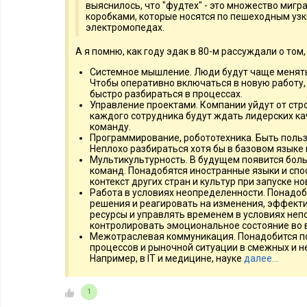
выяснилось, что "фудтех" - это множество мигр
коробками, которые носятся по пешеходным узк
электромопедах.
А я помню, как году эдак в 80-м рассуждали о том
Системное мышление. Люди будут чаще менят
Чтобы оперативно включаться в новую работу,
быстро разбираться в процессах.
Управление проектами. Компании уйдут от стро
каждого сотрудника будут ждать лидерских ка
команду.
Программирование, робототехника. Быть поль
Неплохо разбираться хотя бы в базовом языке
Мультикультурность. В будущем появится бо
команд. Понадобятся иностранные языки и сп
контекст других стран и культур при запуске н
Работа в условиях неопределенности. Понадо
решения и реагировать на изменения, эффект
ресурсы и управлять временем в условиях не
контролировать эмоциональное состояние во 
Межотраслевая коммуникация. Понадобится п
процессов и рыночной ситуации в смежных и н
Например, в IT и медицине, науке
далее…
1