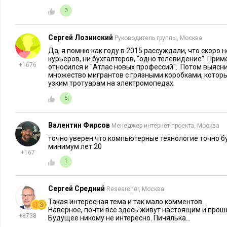
серьезных задач им проще остаться дома, чтобы лучше вып
3
Airtasker, в офисе работники теряют до 37 минут из-за от
Amazon Линдси Мастейн
рекрутер
подтверждает: «Сотруд
Сергей Лозинский
Руководитель группы, Москва
когда им предоставлена ​​возможность работать независимо, к
Да, я помню как году в 2015 рассуждали, что скоро н
им нравится».
курьеров, ни бухгалтеров, "одно телевидение". При
+1676
относился и "Атлас новых профессий". Потом выяснил
множество мигрантов с грязными коробками, котор
Компаниям
гибкий график выгоден
и с точки зрения оптим
узким тротуарам на электромопедах.
помещений и коммунальные платежи. С переходом на гибк
5
менее дорогие и небольшие помещения, чтобы коллеги зани
попеременно. В Москве 2022 год стал рекордным по вводу 
Валентин Фирсов
Менеджер интернет-проекта, Москва
гибкими офисами. В городе их стало больше на 100 тыс. кв.
точно уверен что компьютерные технологие точно б
минимум лет 20
Какими будут профессии будущего?
+167
1
Популярность электронной коммерции будет расти, поэтому
складских работников. Инвестиции в «зеленую» экономику
Сергей Средний
Researcher, Москва
потребность в специалистах по ветряным турбинам. Старен
Такая интересная тема и так мало комментов.
Наверное, почти все здесь живут настоящим и прош
странах с развитой экономикой приведет к увеличению спро
+8738
Будущее никому не интересно. Пичялька...
на дому.