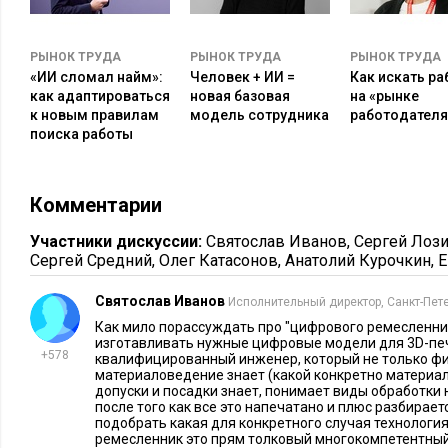
могут работать из дома от 3 до 5 дней в неделю.
РЫНОК ТРУДА
РЫНОК ТРУДА
РЫНОК ТРУДА
В России у 57% компаний есть удаленные сотрудники, но в 
«ИИ сломал найм»:
Человек + ИИ =
Как искать ра
тренд на гибридный формат работы. Superjob пишет, что в 2
как адаптироваться
новая базовая
на «рынке
вакансий с гибридным графиком выросло в 1,3 раза. Работо
к новым правилам
модель сотрудника
работодателя
поиска работы
задач можно выполнять удаленно, но при этом хотели бы со
сотрудниками. Например, ВКонтакте заявили, что сохраняю
для тех, кто живет в России, а Яндекс ввел обязательные 2-3
Комментарии
сохранил возможность выбрать для посещения любой из за
Участники дискуссии:
Святослав Иванов
,
Сергей Лоз
Все же, более половины респондентов не могут работать уд
Сергей Средний
,
Олег Катасонов
,
Анатолий Курочкин
,
Е
профессий обязательно использование спецоборудования. Н
Святослав Иванов
компьютерной томографии.
Исполнительный директор, Санкт-Пет
Как мило порассуждать про "цифрового ремесленни
Гибкий график как способ повысить эффективнос
изготавливать нужные цифровые модели для 3D-печа
+578
квалифицированный инженер, который не только фигу
материаловедение знает (какой конкретно материал
Действительно, гибкий график помогает сотрудникам стат
допуски и посадки знает, понимает виды обработки
после того как все это напечатано и плюс разбирает
дорожат свободным временем и при возможности отдыхать 
подобрать какая для конкретного случая технология
работу быстрее. Многие признаются: в офисе их постоянно ч
ремесленник это прям толковый многокомпетентны