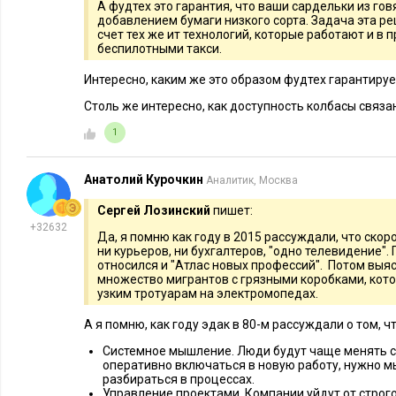
А фудтех это гарантия, что ваши сардельки из говя
добавлением бумаги низкого сорта. Задача эта ре
счет тех же ит технологий, которые работают и в 
беспилотными такси.
Интересно, каким же это образом фудтех гарантиру
Столь же интересно, как доступность колбасы связ
1
Анатолий Курочкин
Аналитик, Москва
Сергей Лозинский
пишет:
+32632
Да, я помню как году в 2015 рассуждали, что скоро
ни курьеров, ни бухгалтеров, "одно телевидение".
относился и "Атлас новых профессий". Потом выясн
множество мигрантов с грязными коробками, кот
узким тротуарам на электромопедах.
А я помню, как году эдак в 80-м рассуждали о том, ч
Системное мышление. Люди будут чаще менять с
оперативно включаться в новую работу, нужно м
разбираться в процессах.
Управление проектами. Компании уйдут от строго