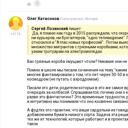
0
«Атлас новых профессий» также представил свое
видение р
потенциально популярные специальности:
Олег Катасонов
IT-консультант, Москва
Сергей Лозинский
пишет:
Медиа и развлечения. Инфостилист для людей, которым
Да, я помню как году в 2015 рассуждали, что скор
+2176
по запросам в поисковике, будет разрабатывать алгорит
ни курьеров, ни бухгалтеров, "одно телевидение".
относился и "Атлас новых профессий". Потом выясн
пользователя и интересующий его стиль изложения ново
множество мигрантов с грязными коробками, кот
проверкой фактов в медиа, а дизайнер умной рекламы бу
узким тротуарам на электромопедах.
учетом data science.
Вас грязные короба смущают чтоли? Никакие они не 
Промышленность. Из интересного здесь можно выделит
Помню в школе мы писали сочинения на тему "каким
который будет изготавливать нужные цифровые модели 
многие фантазировали о том, что лет через 30-50 в
космодром (не путать с аэродромом).
В индустрии моды появится эксперт по здоровой одежде,
производство тканей с точки зрения безопасности и пол
Писали это дети, родители которых в это же самое 
очередях за колбасой. Спрашивается, почему они о к
лечебной обеззараживающей пропиткой.
разве это фантастично? Это временные трудности, 
В IT-секторе прогнозируют контролера нейросетей. Он 
и интуитивно мы понимали что оно косвенно связано
нейросети, и воспроизводить ее логику. Это нужно для 
А фудтех это гарантия, что ваши сардельки из говяди
добавлением бумаги низкого сорта. Задача эта реши
паттерны, заданные человеком.
тех же ит технологий, которые работают и в проект
такси.
Несмотря на то, что ИИ сможет заменить многочисленные п