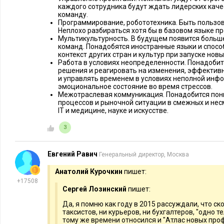
каждого сотрудника будут ждать лидерских каче
команду.
Программирование, робототехника. Быть пользо
Неплохо разбираться хотя бы в базовом языке п
Мультикультурность. В будущем появится боль
команд. Понадобятся иностранные языки и спос
контекст других стран и культур при запуске новы
Работа в условиях неопределенности. Понадоби
решения и реагировать на изменения, эффектив
и управлять временем в условиях неполной инф
эмоциональное состояние во время стрессов.
Межотраслевая коммуникация. Понадобится пон
процессов и рыночной ситуации в смежных и нес
IT и медицине, науке и искусстве.
3
Евгений Равич
Генеральный директор, Москва
Анатолий Курочкин
пишет:
+17508
Сергей Лозинский
пишет:
Да, я помню как году в 2015 рассуждали, что ск
таксистов, ни курьеров, ни бухгалтеров, "одно 
тому же времени относился и "Атлас новых про