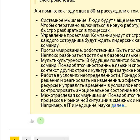
электромопедах.
А я помню, как году эдак в 80-м рассуждали о том
Системное мышление. Люди будут чаще менят
Чтобы оперативно включаться в новую работу,
быстро разбираться в процессах.
Управление проектами. Компании уйдут от стро
каждого сотрудника будут ждать лидерских ка
команду.
Программирование, робототехника. Быть поль
Неплохо разбираться хотя бы в базовом языке
Мультикультурность. В будущем появится бо
команд. Понадобятся иностранные языки и сп
контекст других стран и культур при запуске н
Работа в условиях неопределенности. Понадо
решения и реагировать на изменения, эффект
ресурсы и управлять временем в условиях не
контролировать эмоциональное состояние во 
Межотраслевая коммуникация. Понадобится п
процессов и рыночной ситуации в смежных и н
Например, в IT и медицине, науке
далее…
1