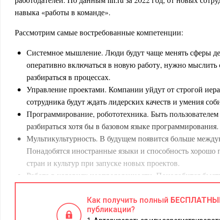
навыка «работы в команде».
Рассмотрим самые востребованные компетенции:
Системное мышление. Люди будут чаще менять сферы де
оперативно включаться в новую работу, нужно мыслить 
разбираться в процессах.
Управление проектами. Компании уйдут от строгой иера
сотрудника будут ждать лидерских качеств и умения соб
Программирование, робототехника. Быть пользователем
разбираться хотя бы в базовом языке программирования.
Мультикультурность. В будущем появится больше между
Понадобятся иностранные языки и способность хорошо 
стран и культур при запуске новых проектов.
Работа в условиях неопределенности. Понадобится быс
реагировать на изменения, эффективно распределять сво
временем в условиях неполной информации, контролир
Как получить полный
БЕСПЛАТНЫ
публикации?
состояние во время стрессов.