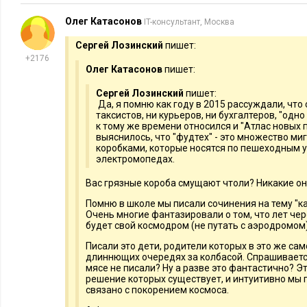
Олег Катасонов
IT-консультант, Москва
Сергей Лозинский
пишет:
+2176
Олег Катасонов
пишет:
Сергей Лозинский
пишет:
Да, я помню как году в 2015 рассуждали, что 
таксистов, ни курьеров, ни бухгалтеров, "одн
к тому же времени относился и "Атлас новых
выяснилось, что "фудтех" - это множество ми
коробками, которые носятся по пешеходным 
электромопедах.
Вас грязные короба смущают чтоли? Никакие они
Помню в школе мы писали сочинения на тему "к
Очень многие фантазировали о том, что лет чер
будет свой космодром (не путать с аэродромом)
Писали это дети, родители которых в это же сам
длиннющих очередях за колбасой. Спрашивается
мясе не писали? Ну а разве это фантастично? Э
решение которых существует, и интуитивно мы 
связано с покорением космоса.