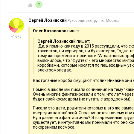
2
не так быстро, как ожидалось. По данным организаций, о
автоматизировано только 34% всех бизнес-задач. Но это не з
Сергей Лозинский
Руководитель группы, Москва
скоро догонят нас. Просто есть немного больше времени, чт
будущим изменениям.
Олег Катасонов
пишет:
+1676
Также читайте:
Сергей Лозинский
пишет:
Да, я помню как году в 2015 рассуждали, что ск
таксистов, ни курьеров, ни бухгалтеров, "одно 
тому же времени относился и "Атлас новых про
выяснилось, что "фудтех" - это множество мигр
коробками, которые носятся по пешеходным узк
электромопедах.
Вас грязные короба смущают чтоли? Никакие они н
Помню в школе мы писали сочинения на тему "как
Очень многие фантазировали о том, что лет через
будет свой космодром (не путать с аэродромом).
Писали это дети, родители которых в это же само
очередях за колбасой. Спрашивается, почему они 
ПЛАНИРОВАНИЕ КАРЬЕРЫ
43027
123
БИЗНЕС-КУРСЫ
Ну а разве это фантастично? Это временные труд
Универсальные компетенции
«Просто зн
существует, и интуитивно мы понимали что оно ко
будущего: кто будет востребован
обесценятс
покорением космоса.
завтра?