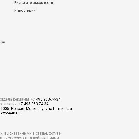
Риски и возможности
Инвестиции
ера
отдела рекламы:
+7 495 953-74-34
редакции:
+7 495 953-74-34
15035, Россия, Москва, улица Пятницкая,
 строение 3.
и, высказанными в статье, хотите
о в дискуссиях под публикациями.