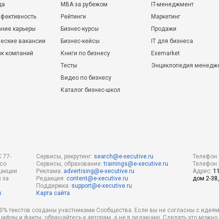
да
MBA за рубежом
IT-менеджмент
фективность
Рейтинги
Маркетинг
ние карьеры
Бизнес-курсы
Продажи
еские вакансии
Бизнес-кейсы
IT для бизнеса
ик компаний
Книги по бизнесу
Exemarket
Тесты
Энциклопедия менедж
Видео по бизнесу
Каталог бизнес-школ
 77-
Сервисы, рекрутинг:
search@e-xecutive.ru
Телефон 
 со
Сервисы, образование:
trainings@e-xecutive.ru
Телефон 
дакции
Реклама:
advertising@e-xecutive.ru
Адрес:
1
 за
Редакция:
content@e-xecutive.ru
дом 2-38,
Поддержка:
support@e-xecutive.ru
х
Карта сайта
 80% текстов созданы участниками Сообщества. Если вы не согласны с идеям
 цифры и факты, обращайтесь к авторам, а не в редакцию. Сделать это можн