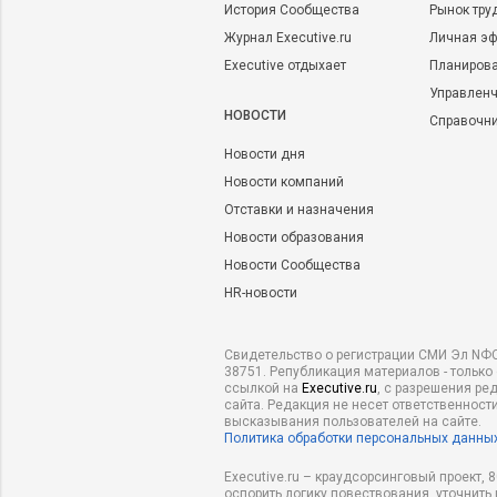
История Сообщества
Рынок тру
Журнал Executive.ru
Личная эф
Executive отдыхает
Планирова
Управленч
НОВОСТИ
Справочн
Новости дня
Новости компаний
Отставки и назначения
Новости образования
Новости Сообщества
HR-новости
Свидетельство о регистрации СМИ Эл NФС
38751. Републикация материалов - только
ссылкой на
Executive.ru
, с разрешения ре
сайта. Редакция не несет ответственности
высказывания пользователей на сайте.
Политика обработки персональных данны
Executive.ru – краудсорсинговый проект,
оспорить логику повествования, уточнить