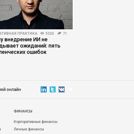
АТИВНАЯ ПРАКТИКА
5326
71
РИСКИ И ВОЗМОЖНОСТИ
у внедрение ИИ не
ИИ выходит на работ
дывает ожиданий: пять
бизнесу «нанимать»
ленческих ошибок
сотрудников
лей онлайн
ФИНАНСЫ
Корпоративные финансы
а
Личные финансы