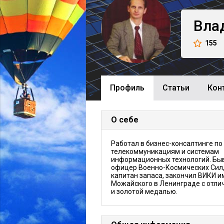
Вла
155
Профиль
Cтатьи
Кон
О себе
Работал в бизнес-консалтинге по
телекоммуникациям и системам
информационных технологий. Бы
офицер Военно-Космических Сил
капитан запаса, закончил ВИКИ и
Можайского в Ленинграде с отли
и золотой медалью.