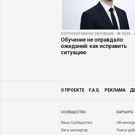
ПРАКТИКА
8670
60
КОРПОРАТИВНОЕ ОБУЧЕНИЕ
5526
я гравитация: как
Обучение не оправдало
ят идеи к нулю
ожиданий: как исправить
ситуацию
О ПРОЕКТЕ
F.A.Q.
РЕКЛАМА
Д
CООБЩЕСТВО
КАРЬЕРА
Лица Сообщества
HR-менед
Лига экспертов
Поиск раб