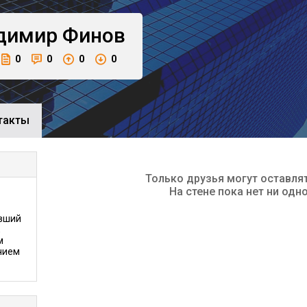
димир
Финов
0
0
0
0
такты
Только друзья могут оставля
На стене пока нет ни одн
вший
,
м
чием