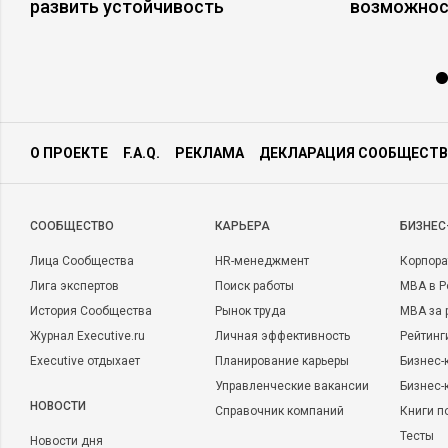
развить устойчивость
возможнос
О ПРОЕКТЕ
F.A.Q.
РЕКЛАМА
ДЕКЛАРАЦИЯ СООБЩЕСТВ
CООБЩЕСТВО
КАРЬЕРА
БИЗНЕС
Лица Сообщества
HR-менеджмент
Корпора
Лига экспертов
Поиск работы
MBA в Р
История Сообщества
Рынок труда
MBA за 
Журнал Executive.ru
Личная эффективность
Рейтинг
Executive отдыхает
Планирование карьеры
Бизнес-
Управленческие вакансии
Бизнес-
НОВОСТИ
Справочник компаний
Книги п
Тесты
Новости дня