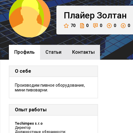
Плайер
Золтан
70
0
0
0
0
Профиль
Cтатьи
Контакты
О себе
Производим пивное оборудование,
мини пивоварни.
Опыт работы
Techimpex s.r.o
Директор
Должностные обязанности: