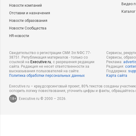
Видео п
Новости компаний
Каталог
Отставки и назначения
Новости образования
Новости Сообщества
HR-новости
Свидетельство о регистрации СМИ Эл NФС 77-
Сервисы, рекрут
38751. Републикация материалов - только со
Сервисы, образ
ссылкой на
Executive.ru
, с разрешения редакции
Реклама:
adverti
сайта. Редакция не несет ответственности за
Редакция:
conten
высказывания пользователей на сайте.
Поддержка:
supp
Политика обработки персональных данных
Карта сайта
Executive.ru – краудсорсинговый проект, 80% текстов созданы участни
оспорить логику повествования, уточнить цифры и факты, обращайтесь 
18+
Executive.ru © 2000 – 2026.