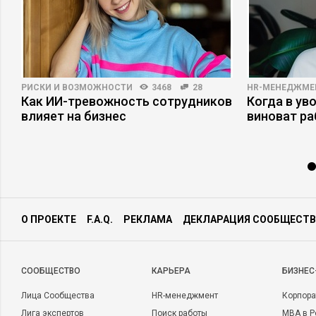
РИСКИ И ВОЗМОЖНОСТИ
3468
28
HR-МЕНЕДЖМЕ
ь
Как ИИ-тревожность сотрудников
Когда в ув
влияет на бизнес
виноват р
О ПРОЕКТЕ
F.A.Q.
РЕКЛАМА
ДЕКЛАРАЦИЯ СООБЩЕСТВ
CООБЩЕСТВО
КАРЬЕРА
БИЗНЕС
Лица Сообщества
HR-менеджмент
Корпора
Лига экспертов
Поиск работы
MBA в Р