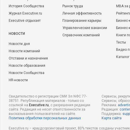
История Сообщества
Рынок труда
MBA за 
Журнал Executive.ru
Личная эффективность
Рейтинг
Executive отдыхает
Планирование карьеры
Бизнес-
Управленческие вакансии
Бизнес-
НОВОСТИ
Справочник компаний
Книги п
Тесты
Новости дня
Видео п
Новости компаний
Каталог
Отставки и назначения
Новости образования
Новости Сообщества
HR-новости
Свидетельство о регистрации СМИ Эл NФС 77-
Сервисы, рекрут
38751. Републикация материалов - только со
Сервисы, образ
ссылкой на
Executive.ru
, с разрешения редакции
Реклама:
adverti
сайта. Редакция не несет ответственности за
Редакция:
conten
высказывания пользователей на сайте.
Поддержка:
supp
Политика обработки персональных данных
Карта сайта
Executive.ru – краудсорсинговый проект, 80% текстов созданы участни