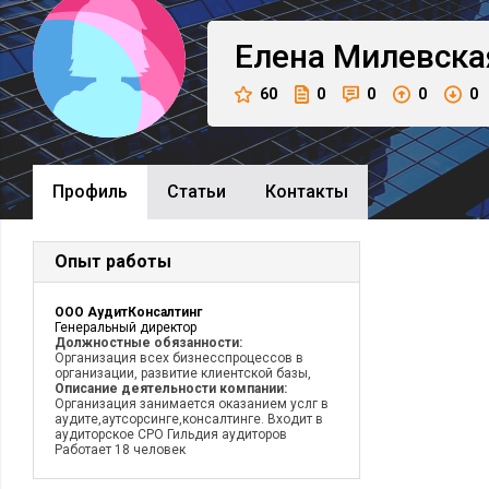
Елена
Милевска
60
0
0
0
0
Профиль
Cтатьи
Контакты
Опыт работы
ООО АудитКонсалтинг
Генеральный директор
Должностные обязанности:
Организация всех бизнесспроцессов в
организации, развитие клиентской базы,
Описание деятельности компании:
Организация занимается оказанием услг в
аудите,аутсорсинге,консалтинге. Входит в
аудиторское СРО Гильдия аудиторов
Работает 18 человек