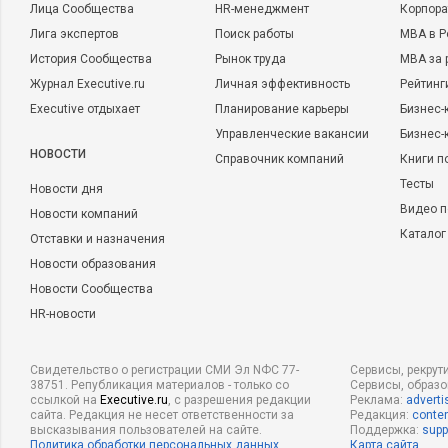
Лица Сообщества
HR-менеджмент
Корпора
Лига экспертов
Поиск работы
MBA в Р
История Сообщества
Рынок труда
MBA за 
Журнал Executive.ru
Личная эффективность
Рейтинг
Executive отдыхает
Планирование карьеры
Бизнес-
Управленческие вакансии
Бизнес-
НОВОСТИ
Справочник компаний
Книги п
Тесты
Новости дня
Видео п
Новости компаний
Каталог
Отставки и назначения
Новости образования
Новости Сообщества
HR-новости
Свидетельство о регистрации СМИ Эл NФС 77-
Сервисы, рекрут
38751. Републикация материалов - только со
Сервисы, образ
ссылкой на
Executive.ru
, с разрешения редакции
Реклама:
adverti
сайта. Редакция не несет ответственности за
Редакция:
conten
высказывания пользователей на сайте.
Поддержка:
supp
Политика обработки персональных данных
Карта сайта