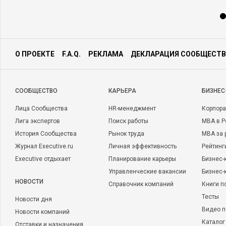
О ПРОЕКТЕ
F.A.Q.
РЕКЛАМА
ДЕКЛАРАЦИЯ СООБЩЕСТВ
CООБЩЕСТВО
КАРЬЕРА
БИЗНЕС
Лица Сообщества
HR-менеджмент
Корпора
Лига экспертов
Поиск работы
MBA в Р
История Сообщества
Рынок труда
MBA за 
Журнал Executive.ru
Личная эффективность
Рейтинг
Executive отдыхает
Планирование карьеры
Бизнес-
Управленческие вакансии
Бизнес-
НОВОСТИ
Справочник компаний
Книги п
Тесты
Новости дня
Видео п
Новости компаний
Каталог
Отставки и назначения