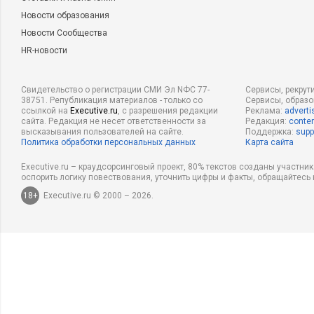
Новости образования
Новости Сообщества
HR-новости
Свидетельство о регистрации СМИ Эл NФС 77-
Сервисы, рекрут
38751. Републикация материалов - только со
Сервисы, образ
ссылкой на
Executive.ru
, с разрешения редакции
Реклама:
adverti
сайта. Редакция не несет ответственности за
Редакция:
conten
высказывания пользователей на сайте.
Поддержка:
supp
Политика обработки персональных данных
Карта сайта
Executive.ru – краудсорсинговый проект, 80% текстов созданы участни
оспорить логику повествования, уточнить цифры и факты, обращайтесь 
18+
Executive.ru © 2000 – 2026.