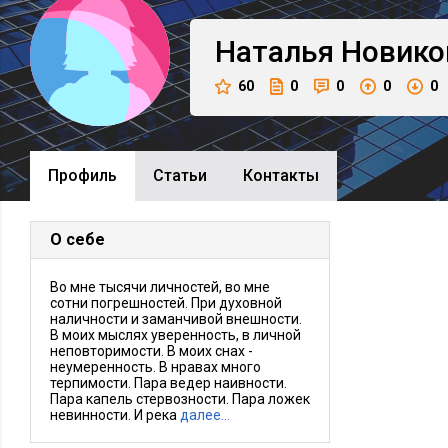
Наталья
Новико
60
0
0
0
0
Профиль
Cтатьи
Контакты
О себе
Во мне тысячи личностей, во мне
сотни погрешностей. При духовной
наличности и заманчивой внешности.
В моих мыслях уверенность, в личной
неповторимости. В моих снах -
неумеренность. В нравах много
терпимости. Пара ведер наивности.
Пара капель стервозности. Пара ложек
невинности. И река
далее…