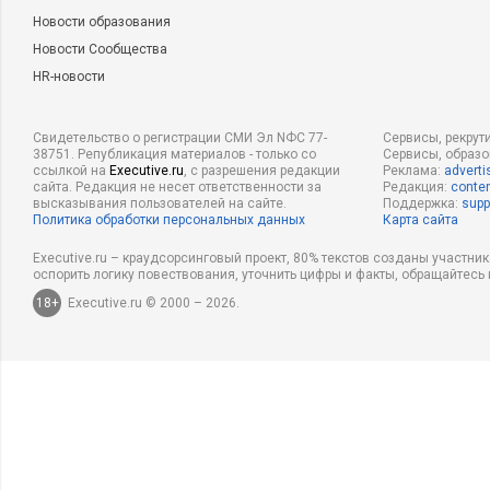
Новости образования
Новости Сообщества
HR-новости
Свидетельство о регистрации СМИ Эл NФС 77-
Сервисы, рекрут
38751. Републикация материалов - только со
Сервисы, образ
ссылкой на
Executive.ru
, с разрешения редакции
Реклама:
adverti
сайта. Редакция не несет ответственности за
Редакция:
conten
высказывания пользователей на сайте.
Поддержка:
supp
Политика обработки персональных данных
Карта сайта
Executive.ru – краудсорсинговый проект, 80% текстов созданы участни
оспорить логику повествования, уточнить цифры и факты, обращайтесь 
18+
Executive.ru © 2000 – 2026.