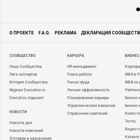
О ПРОЕКТЕ
F.A.Q.
РЕКЛАМА
ДЕКЛАРАЦИЯ СООБЩЕСТВ
CООБЩЕСТВО
КАРЬЕРА
БИЗНЕС
Лица Сообщества
HR-менеджмент
Корпора
Лига экспертов
Поиск работы
MBA в Р
История Сообщества
Рынок труда
MBA за 
Журнал Executive.ru
Личная эффективность
Рейтинг
Executive отдыхает
Планирование карьеры
Бизнес-
Управленческие вакансии
Бизнес-
НОВОСТИ
Справочник компаний
Книги п
Тесты
Новости дня
Видео п
Новости компаний
Каталог
Отставки и назначения