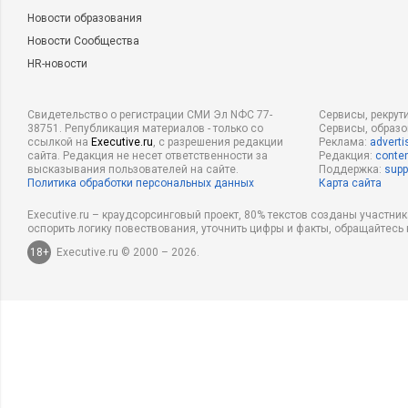
Новости образования
Новости Сообщества
HR-новости
Свидетельство о регистрации СМИ Эл NФС 77-
Сервисы, рекрут
38751. Републикация материалов - только со
Сервисы, образ
ссылкой на
Executive.ru
, с разрешения редакции
Реклама:
adverti
сайта. Редакция не несет ответственности за
Редакция:
conten
высказывания пользователей на сайте.
Поддержка:
supp
Политика обработки персональных данных
Карта сайта
Executive.ru – краудсорсинговый проект, 80% текстов созданы участни
оспорить логику повествования, уточнить цифры и факты, обращайтесь 
18+
Executive.ru © 2000 – 2026.