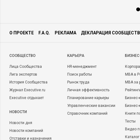
О ПРОЕКТЕ
F.A.Q.
РЕКЛАМА
ДЕКЛАРАЦИЯ СООБЩЕСТВ
CООБЩЕСТВО
КАРЬЕРА
БИЗНЕС
Лица Сообщества
HR-менеджмент
Корпора
Лига экспертов
Поиск работы
MBA в Р
История Сообщества
Рынок труда
MBA за 
Журнал Executive.ru
Личная эффективность
Рейтинг
Executive отдыхает
Планирование карьеры
Бизнес-
Управленческие вакансии
Бизнес-
НОВОСТИ
Справочник компаний
Книги п
Тесты
Новости дня
Видео п
Новости компаний
Каталог
Отставки и назначения