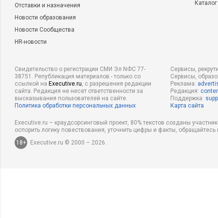
Каталог
Отставки и назначения
Новости образования
Новости Сообщества
HR-новости
Свидетельство о регистрации СМИ Эл NФС 77-
Сервисы, рекрут
38751. Републикация материалов - только со
Сервисы, образ
ссылкой на
Executive.ru
, с разрешения редакции
Реклама:
adverti
сайта. Редакция не несет ответственности за
Редакция:
conten
высказывания пользователей на сайте.
Поддержка:
supp
Политика обработки персональных данных
Карта сайта
Executive.ru – краудсорсинговый проект, 80% текстов созданы участни
оспорить логику повествования, уточнить цифры и факты, обращайтесь 
18+
Executive.ru © 2000 – 2026.