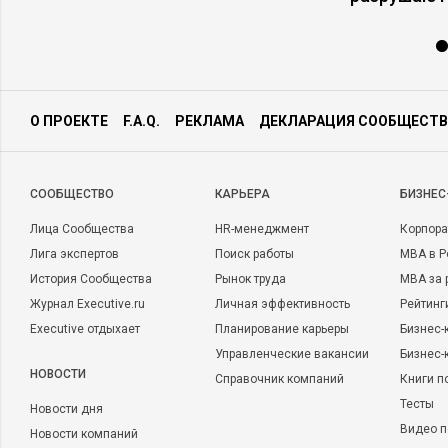
О ПРОЕКТЕ
F.A.Q.
РЕКЛАМА
ДЕКЛАРАЦИЯ СООБЩЕСТВ
CООБЩЕСТВО
КАРЬЕРА
БИЗНЕС
Лица Сообщества
HR-менеджмент
Корпора
Лига экспертов
Поиск работы
MBA в Р
История Сообщества
Рынок труда
MBA за 
Журнал Executive.ru
Личная эффективность
Рейтинг
Executive отдыхает
Планирование карьеры
Бизнес-
Управленческие вакансии
Бизнес-
НОВОСТИ
Справочник компаний
Книги п
Тесты
Новости дня
Видео п
Новости компаний