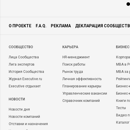
О ПРОЕКТЕ
F.A.Q.
РЕКЛАМА
ДЕКЛАРАЦИЯ СООБЩЕСТВ
CООБЩЕСТВО
КАРЬЕРА
БИЗНЕС
Лица Сообщества
HR-менеджмент
Корпора
Лига экспертов
Поиск работы
MBA в Р
История Сообщества
Рынок труда
MBA за 
Журнал Executive.ru
Личная эффективность
Рейтинг
Executive отдыхает
Планирование карьеры
Бизнес-
Управленческие вакансии
Бизнес-
НОВОСТИ
Справочник компаний
Книги п
Тесты
Новости дня
Видео п
Новости компаний
Каталог
Отставки и назначения