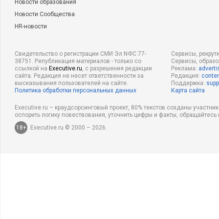
Новости образования
Новости Сообщества
HR-новости
Свидетельство о регистрации СМИ Эл NФС 77-
Сервисы, рекрут
38751. Републикация материалов - только со
Сервисы, образ
ссылкой на
Executive.ru
, с разрешения редакции
Реклама:
adverti
сайта. Редакция не несет ответственности за
Редакция:
conten
высказывания пользователей на сайте.
Поддержка:
supp
Политика обработки персональных данных
Карта сайта
Executive.ru – краудсорсинговый проект, 80% текстов созданы участни
оспорить логику повествования, уточнить цифры и факты, обращайтесь 
18+
Executive.ru © 2000 – 2026.