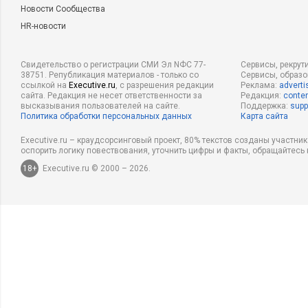
Новости Сообщества
HR-новости
Свидетельство о регистрации СМИ Эл NФС 77-
Сервисы, рекрут
38751. Републикация материалов - только со
Сервисы, образ
ссылкой на
Executive.ru
, с разрешения редакции
Реклама:
adverti
сайта. Редакция не несет ответственности за
Редакция:
conten
высказывания пользователей на сайте.
Поддержка:
supp
Политика обработки персональных данных
Карта сайта
Executive.ru – краудсорсинговый проект, 80% текстов созданы участни
оспорить логику повествования, уточнить цифры и факты, обращайтесь 
18+
Executive.ru © 2000 – 2026.