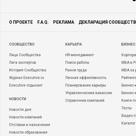
О ПРОЕКТЕ
F.A.Q.
РЕКЛАМА
ДЕКЛАРАЦИЯ СООБЩЕСТВ
CООБЩЕСТВО
КАРЬЕРА
БИЗНЕС
Лица Сообщества
HR-менеджмент
Корпора
Лига экспертов
Поиск работы
MBA в Р
История Сообщества
Рынок труда
MBA за 
Журнал Executive.ru
Личная эффективность
Рейтинг
Executive отдыхает
Планирование карьеры
Бизнес-
Управленческие вакансии
Бизнес-
НОВОСТИ
Справочник компаний
Книги п
Тесты
Новости дня
Видео п
Новости компаний
Каталог
Отставки и назначения
Новости образования