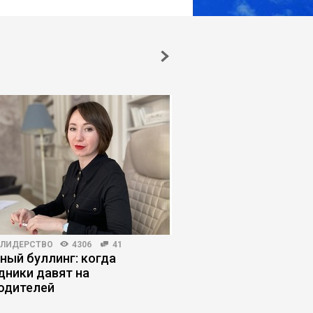
-ЛИДЕРСТВО
4306
41
КОРПОРАТИВНАЯ ПРАКТИКА
ный буллинг: когда
Уроки китайского м
дники давят на
одителей