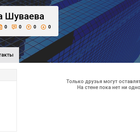
а
Шуваева
0
0
0
0
такты
Только друзья могут оставля
На стене пока нет ни одн