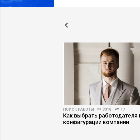
ВНОСТЬ
11726
72
ПОИСК РАБОТЫ
3318
17
е люди принимают
Как выбрать работодателя 
ния
конфигурации компании