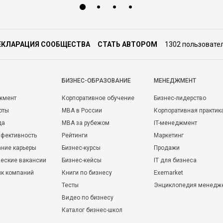
ЕКЛАРАЦИЯ СООБЩЕСТВА
СТАТЬ АВТОРОМ
1302 пользовате
БИЗНЕС-ОБРАЗОВАНИЕ
МЕНЕДЖМЕНТ
жмент
Корпоративное обучение
Бизнес-лидерство
оты
MBA в России
Корпоративная практик
да
MBA за рубежом
IT-менеджмент
фективность
Рейтинги
Маркетинг
ние карьеры
Бизнес-курсы
Продажи
еские вакансии
Бизнес-кейсы
IT для бизнеса
ик компаний
Книги по бизнесу
Exemarket
Тесты
Энциклопедия менедж
Видео по бизнесу
Каталог бизнес-школ