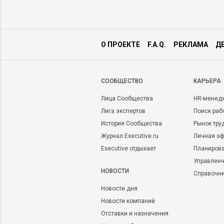
О ПРОЕКТЕ
F.A.Q.
РЕКЛАМА
Д
CООБЩЕСТВО
КАРЬЕРА
Лица Сообщества
HR-менед
Лига экспертов
Поиск раб
История Сообщества
Рынок тру
Журнал Executive.ru
Личная эф
Executive отдыхает
Планирова
Управленч
НОВОСТИ
Справочн
Новости дня
Новости компаний
Отставки и назначения