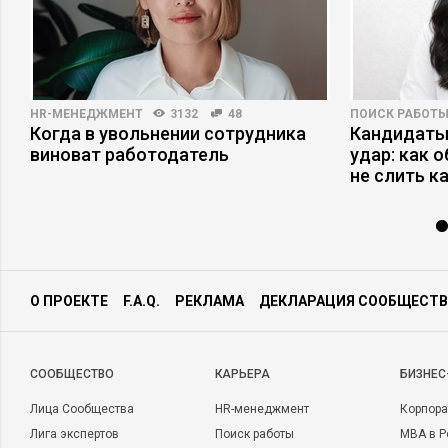
HR-МЕНЕДЖМЕНТ
3132
48
ПОИСК РАБОТ
Когда в увольнении сотрудника
Кандидаты
виноват работодатель
удар: как 
не слить к
О ПРОЕКТЕ
F.A.Q.
РЕКЛАМА
ДЕКЛАРАЦИЯ СООБЩЕСТВ
CООБЩЕСТВО
КАРЬЕРА
БИЗНЕС
Лица Сообщества
HR-менеджмент
Корпора
Лига экспертов
Поиск работы
MBA в Р