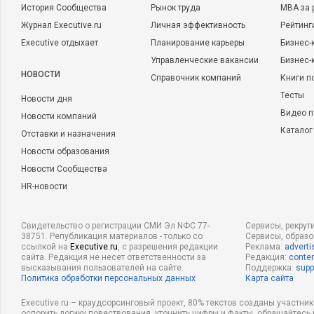
История Сообщества
Рынок труда
MBA за 
Журнал Executive.ru
Личная эффективность
Рейтинг
Executive отдыхает
Планирование карьеры
Бизнес-
Управленческие вакансии
Бизнес-
НОВОСТИ
Справочник компаний
Книги п
Тесты
Новости дня
Видео п
Новости компаний
Каталог
Отставки и назначения
Новости образования
Новости Сообщества
HR-новости
Свидетельство о регистрации СМИ Эл NФС 77-
Сервисы, рекрут
38751. Републикация материалов - только со
Сервисы, образ
ссылкой на
Executive.ru
, с разрешения редакции
Реклама:
adverti
сайта. Редакция не несет ответственности за
Редакция:
conten
высказывания пользователей на сайте.
Поддержка:
supp
Политика обработки персональных данных
Карта сайта
Executive.ru – краудсорсинговый проект, 80% текстов созданы участни
оспорить логику повествования, уточнить цифры и факты, обращайтесь 