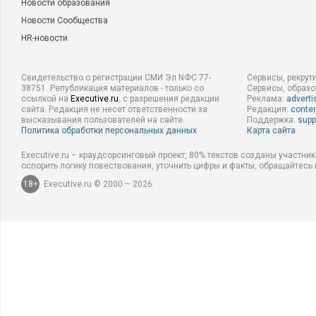
Новости образования
Новости Сообщества
HR-новости
Свидетельство о регистрации СМИ Эл NФС 77-
Сервисы, рекрут
38751. Републикация материалов - только со
Сервисы, образ
ссылкой на
Executive.ru
, с разрешения редакции
Реклама:
adverti
сайта. Редакция не несет ответственности за
Редакция:
conten
высказывания пользователей на сайте.
Поддержка:
supp
Политика обработки персональных данных
Карта сайта
Executive.ru – краудсорсинговый проект, 80% текстов созданы участни
оспорить логику повествования, уточнить цифры и факты, обращайтесь 
18+
Executive.ru © 2000 – 2026.