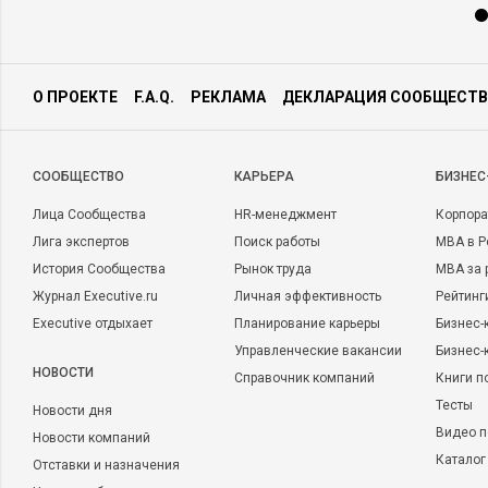
О ПРОЕКТЕ
F.A.Q.
РЕКЛАМА
ДЕКЛАРАЦИЯ СООБЩЕСТВ
CООБЩЕСТВО
КАРЬЕРА
БИЗНЕС
Лица Сообщества
HR-менеджмент
Корпора
Лига экспертов
Поиск работы
MBA в Р
История Сообщества
Рынок труда
MBA за 
Журнал Executive.ru
Личная эффективность
Рейтинг
Executive отдыхает
Планирование карьеры
Бизнес-
Управленческие вакансии
Бизнес-
НОВОСТИ
Справочник компаний
Книги п
Тесты
Новости дня
Видео п
Новости компаний
Каталог
Отставки и назначения