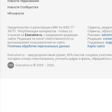
Новости образования
Новости Сообщества
HR-новости
Свидетельство о регистрации СМИ Эл NФС 77-
Сервисы, рекрут
38751. Републикация материалов - только со
Сервисы, образ
ссылкой на
Executive.ru
, с разрешения редакции
Реклама:
adverti
сайта. Редакция не несет ответственности за
Редакция:
conten
высказывания пользователей на сайте.
Поддержка:
supp
Политика обработки персональных данных
Карта сайта
Executive.ru – краудсорсинговый проект, 80% текстов созданы участни
оспорить логику повествования, уточнить цифры и факты, обращайтесь 
18+
Executive.ru © 2000 – 2026.