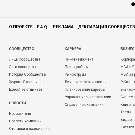
О ПРОЕКТЕ
F.A.Q.
РЕКЛАМА
ДЕКЛАРАЦИЯ СООБЩЕСТВ
CООБЩЕСТВО
КАРЬЕРА
БИЗНЕС
Лица Сообщества
HR-менеджмент
Корпора
Лига экспертов
Поиск работы
MBA в Р
История Сообщества
Рынок труда
MBA за 
Журнал Executive.ru
Личная эффективность
Рейтинг
Executive отдыхает
Планирование карьеры
Бизнес-
Управленческие вакансии
Бизнес-
НОВОСТИ
Справочник компаний
Книги п
Тесты
Новости дня
Видео п
Новости компаний
Каталог
Отставки и назначения