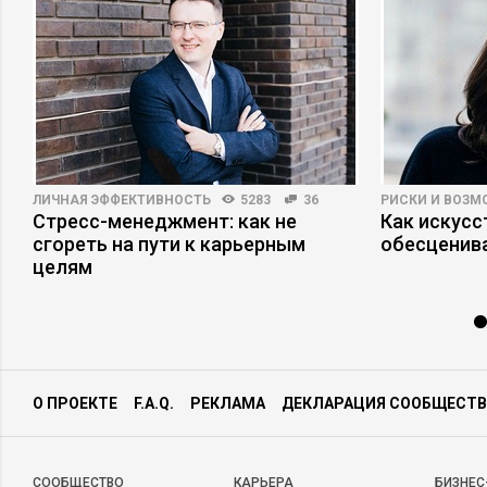
ЛИЧНАЯ ЭФФЕКТИВНОСТЬ
5283
36
РИСКИ И ВОЗ
Стресс-менеджмент: как не
Как искусс
сгореть на пути к карьерным
обесценива
целям
О ПРОЕКТЕ
F.A.Q.
РЕКЛАМА
ДЕКЛАРАЦИЯ СООБЩЕСТВ
CООБЩЕСТВО
КАРЬЕРА
БИЗНЕС