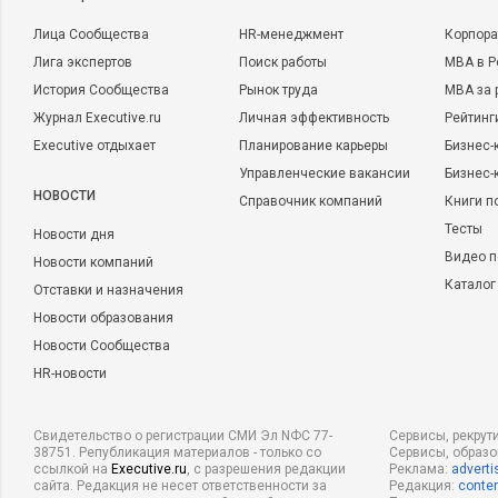
Лица Сообщества
HR-менеджмент
Корпора
Лига экспертов
Поиск работы
MBA в Р
История Сообщества
Рынок труда
MBA за 
Журнал Executive.ru
Личная эффективность
Рейтинг
Executive отдыхает
Планирование карьеры
Бизнес-
Управленческие вакансии
Бизнес-
НОВОСТИ
Справочник компаний
Книги п
Тесты
Новости дня
Видео п
Новости компаний
Каталог
Отставки и назначения
Новости образования
Новости Сообщества
HR-новости
Свидетельство о регистрации СМИ Эл NФС 77-
Сервисы, рекрут
38751. Републикация материалов - только со
Сервисы, образ
ссылкой на
Executive.ru
, с разрешения редакции
Реклама:
adverti
сайта. Редакция не несет ответственности за
Редакция:
conten