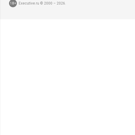
18+
Executive.ru © 2000 – 2026.