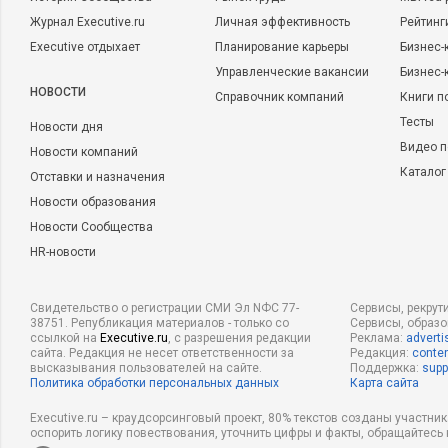
Журнал Executive.ru
Личная эффективность
Рейтинг
Executive отдыхает
Планирование карьеры
Бизнес-
Управленческие вакансии
Бизнес-
НОВОСТИ
Справочник компаний
Книги п
Тесты
Новости дня
Видео п
Новости компаний
Каталог
Отставки и назначения
Новости образования
Новости Сообщества
HR-новости
Свидетельство о регистрации СМИ Эл NФС 77-
Сервисы, рекрут
38751. Републикация материалов - только со
Сервисы, образ
ссылкой на
Executive.ru
, с разрешения редакции
Реклама:
adverti
сайта. Редакция не несет ответственности за
Редакция:
conten
высказывания пользователей на сайте.
Поддержка:
supp
Политика обработки персональных данных
Карта сайта
Executive.ru – краудсорсинговый проект, 80% текстов созданы участни
оспорить логику повествования, уточнить цифры и факты, обращайтесь 