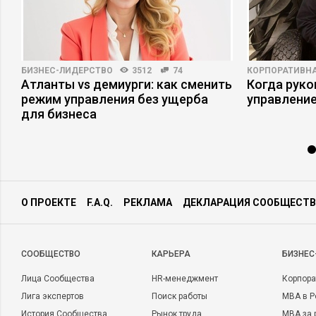
БИЗНЕС-ЛИДЕРСТВО
3512
74
КОРПОРАТИВНА
Атланты vs демиурги: как сменить
Когда рук
режим управления без ущерба
управлени
для бизнеса
О ПРОЕКТЕ
F.A.Q.
РЕКЛАМА
ДЕКЛАРАЦИЯ СООБЩЕСТВ
CООБЩЕСТВО
КАРЬЕРА
БИЗНЕС
Лица Сообщества
HR-менеджмент
Корпора
Лига экспертов
Поиск работы
MBA в Р
История Сообщества
Рынок труда
MBA за 