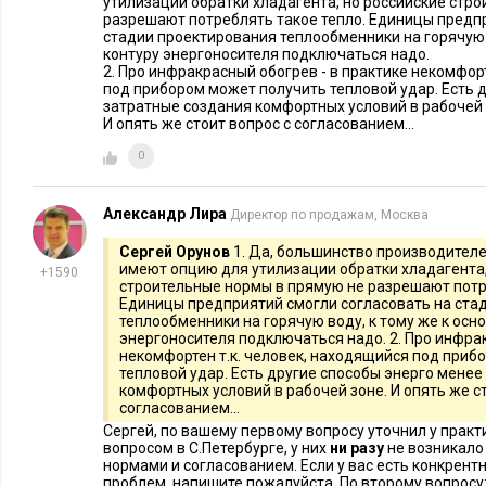
утилизации обратки хладагента, но российские стр
должен быть инициатором, центром постановки задачи по 
разрешают потреблять такое тепло. Единицы предпр
стадии проектирования теплообменники на горячую 
затратами.
контуру энергоносителя подключаться надо.
2. Про инфракрасный обогрев - в практике некомфор
Тогда давайте разберемся, кто же должен быть исполнителем
под прибором может получить тепловой удар. Есть 
затратные создания комфортных условий в рабочей 
считают, что ответственным за работу с затратами должен 
И опять же стоит вопрос с согласованием...
является ответственным за данные статьи затрат, или руков
0
которому подчиняются данные менеджеры. Таких на предпр
размера будет от 10 до 20 человек. К сожалению, реалии рос
Александр Лира
Директор по продажам, Москва
менеджеры не всегда обладают достаточными навыками и 
выполнения своих прямых обязанностей. И вот теперь мы с
Сергей Орунов
1. Да, большинство производител
имеют опцию для утилизации обратки хладагента,
дополнительную серьезную задачу по снижению затрат и м
+1590
строительные нормы в прямую не разрешают потр
этой задачи. Теперь нам нужно следующее: научить их искат
Единицы предприятий смогли согласовать на ста
теплообменники на горячую воду, к тому же к осн
добиваться результата в очень непростых переговорах.
энергоносителя подключаться надо. 2. Про инфрак
некомфортен т.к. человек, находящийся под приб
Я пожму вам руку, если ваш начальник производственного 
тепловой удар. Есть другие способы энерго мене
комфортных условий в рабочей зоне. И опять же с
компетентен в вопросах организации пищевого производств
согласованием...
блестящие ( хотя бы хорошие переговоры) с поставщиками с
Сергей, по вашему первому вопросу уточнил у пра
вопросом в С.Петербурге, у них
ни разу
не возникало
Я считаю этот путь абсолютно правильным, но…. Очень мн
нормами и согласованием. Если у вас есть конкрен
проблем, напишите пожалуйста. По второму вопросу