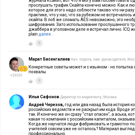
журнала Ксакеп, вот что я могу Вам посоветовать од
отклонение от норм цена должна быть снижена, и фразы «А 
прослушать трафик Скайпа конечно можно. Как и люб
которое для этого надо соблюсти таково что ни раз
деньги?!» здесь не уместны.
практике, что у нас, что за рубежом не встречалос
скайпа. В лоб же сломать AES невозможно, это нео
Потенциал экономии средств при выполнении СМР огромны
шифрования. Зато использование прослушанного т
джаббера в уголовном деле я встречал лично. ICQ 
специалистах, которые готовят технические задания и при
plain
далее…
компания не в силах держать хорошего специалиста, примит
0
по договору оказания услуг. Правильная мотивация специа
риски вступления его в сговор с подрядчиком и поможет с
Марат Бисенгалиев
Нач. отдела, зам. руководителя, Мо
средства. Как сказал один собственник крупной организаци
Конкретные советы может и с изьяном - но попытка
на сэкономленные деньги купила Lexus». Всегда стоит вопрос
похвалы.
автомобиле ваш подрядчик или вы?
+20331
0
«Мне думать некогда, работы много»
Ответ типичного российского менеджера.
Илья Сафонов
Директор по маркетингу, Москва
Из личного опыта
Андрей Черезов,
год или два назад была история к
российских ведомств и не раскрыл им кода. Вроде э
так. И конечно же он сразу ''стал опасен'', а аська, 
Реклама и маркетинг… и о том кто должен работать с за
какая то компания с российским капиталом, оказывае
Когда же научатся люди фабриковать и грамотно п
Расскажу вам историю из жизни. Отдел маркетинга не мог с
учителей совсем уже не осталось? Материал выгляд
профессионально.