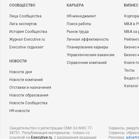
CООБЩЕСТВО
КАРЬЕРА
БИЗНЕС
Лица Сообщества
HR-менеджмент
Корпора
Лига экспертов
Поиск работы
MBA в Р
История Сообщества
Рынок труда
MBA за 
Журнал Executive.ru
Личная эффективность
Рейтинг
Executive отдыхает
Планирование карьеры
Бизнес-
Управленческие вакансии
Бизнес-
НОВОСТИ
Справочник компаний
Книги п
Тесты
Новости дня
Что мы получаем в данном случае? Концентрация на решени
Видео п
Новости компаний
другими задачами мотивация на результат, опыт решения од
Каталог
Отставки и назначения
эффективно решать следующую. Растущий опыт помогает п
Новости образования
лучшего результата. В решении задачи задействованы ответс
Новости Сообщества
руководители подразделения.
HR-новости
В качестве подтверждения эффективности данной системы п
пример из практики: для решения задачи по снижению затра
Свидетельство о регистрации СМИ Эл NФС 77-
Сервисы, рекрут
38751. Републикация материалов - только со
Сервисы, образ
статей назначается ответственный руководитель подразделе
ссылкой на
Executive.ru
, с разрешения редакции
Реклама:
adverti