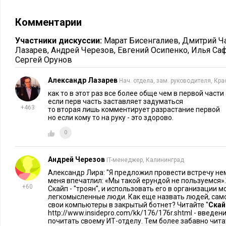
- невыполнение работ заложенных в смете
Комментарии
- завышение объемов скрытых работ, применение более деш
производстве
Участники дискуссии:
Марат Бисенгалиев
,
Дмитрий Ч
- завышение объемом ввезенного, вывезенного грунта
Лазарев
,
Андрей Черезов
,
Евгений Осипенко
,
Илья Са
Сергей Орунов
2. Завышение сметы
Александр Лазарев
Нач. отдела, зам. руководителя, Кр
- применение повышающих коэффициентов
как то в этот раз все более обще чем в первой части
если перв часть заставляет задуматься
- применение коэффициентов на стесненные условия труда
+463
то вторая лишь комментирует разрастание первой
но если кому то на руку - это здорово.
3. Некачественное выполнение работ
0
И методы борьбы с ними:
Андрей Черезов
IT-менеджер, Калининград
- любая смета должна составляться строго по техническому
Александр Лира: ''Я предложил провести встречу не
технического задания обязательно проводится дефектовка -
меня впечатлил: «Мы такой ерундой не пользуемся».'
+60
Скайп - ''троян'', и использовать его в организации 
этого не сделаете, будьте уверены, вам продадут то, что у вас
легкомысленные люди. Как еще назвать людей, са
свои компьютеры в закрытый ботнет? Читайте ''
Скай
- самостоятельно рассчитывайте сметную стоимость ремонта
http://www.insidepro.com/kk/176/176r.shtml - введен
почитать своему ИТ-отделу. Тем более забавно читат
расчета грамотного специалиста, и торгуйтесь вниз от этой