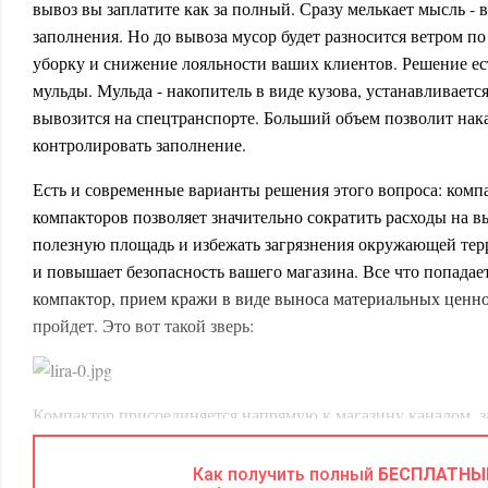
вывоз вы заплатите как за полный. Сразу мелькает мысль - 
заполнения. Но до вывоза мусор будет разносится ветром по 
уборку и снижение лояльности ваших клиентов. Решение ес
мульды. Мульда - накопитель в виде кузова, устанавливаетс
вывозится на спецтранспорте. Больший объем позволит нак
контролировать заполнение.
Есть и современные варианты решения этого вопроса: комп
компакторов позволяет значительно сократить расходы на в
полезную площадь и избежать загрязнения окружающей терр
и повышает безопасность вашего магазина. Все что попадает
компактор, прием кражи в виде выноса материальных ценнос
пройдет. Это вот такой зверь:
Компактор присоединяется напрямую к магазину каналом, з
нем прессуется, а потом вывозится.
Как получить полный
БЕСПЛАТНЫ
Ремонт и обслуживание оборудования