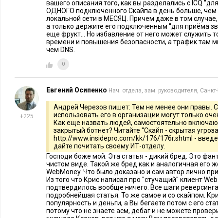
вашего описания того, как вы разделались с ICQ ''дл
случай, когда шесть компаний предложили стоимость выше 
ОДНОГО подключенного Скайпа в день больше, чем
локальной сети в МЕСЯЦ. Причем даже в том случае, 
предложений был выше по цене в разы.
а только держите его подключенным ''для приёма звон
еще фрукт... Но избавление от него может служить 
- должна оцениваться фактически выполненная работа, и н
времени и повышения безопасности, а трафик там 
чем DNS.
подписываться акты выполненных работ. А если подрядчик 
0
сметой, выбросите ее, или пусть оформить ее на основани
работ. Вы платите не за то, что написано в смете, а за те р
Евгений Осипенко
Нач. отдела, зам. руководителя, Санкт
- применение любых повышающих коэффициентов носит ре
Андрей Черезов пишет: Тем не менее они правы. Скай
они не могут превышать уровень рекомендованный Регион
использовать его в организации могут только оч
+225
ценообразованию, а их применение – это вопрос переговор
Как еще назвать людей, самостоятельно включа
закрытый ботнет? Читайте ''Скайп - скрытая угроза'
исключения обговаривайте с подрядчиком на этапе заключе
http://www.insidepro.com/kk/176/176r.shtml - введ
дайте почитать своему ИТ-отделу.
- по скрытым работам. Контролируйте их выполнение и акти
Господи боже мой. Эта статья - дикий бред. Это фан
чистом виде. Такой же бред как и аналогичная его ж
позволит вам избежать ненужного вскрытия стен и пола и д
WebMoney. Что было доказано и сам автор лично приз
подрядчиком.
Из того что Крис написал про ''стучащий'' клиент We
подтвердилось вообще ничего. Все шаги реверсинга
подробнейшая статья. То же самое и со скайпом. Кр
- приемка работ должна проводиться в строгом соответстви
популярность и деньги, а Вы бегаете потом с его ст
которой вы договаривались, предполагала качественное вып
потому что не знаете асм, дебаг и не можете провер