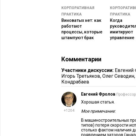
реализовываться и требует пер
КОРПОРАТИВНАЯ
КОРПОРАТИВ
«стражник» – алгоритм или со
ПРАКТИКА
ПРАКТИКА
достижении критического значе
Виноватых нет: как
Когда
работают
руководите
План B. Для важных мероприят
процессы, которые
имитируют
развития – что можно предприня
штампуют брак
управление
банк – говорят в Одессе.
Причины. Почему выбир
Комментарии
Рассмотрим действующее предприят
Участники дискуссии:
Евгений
Игорь Третьяков
,
Олег Севодин
уже используется, и ее хочется за
Кондрабаев
прежняя не масштабируется «в 
Евгений Фролов
Профессор
прежняя не масштабируется «в 
Хорошая статья.
требуется бОльшая степень авт
+1204
Мое примечание:
не покрывает требуемый функц
требует ресурсов или технологи
В машиностроительных про
типов) потеря скорости ис
сложна в поддержке;
столько фактом наличия д
появлением заторов (анал
поддержка стоит слишком дорог