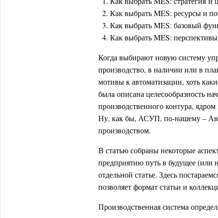
Как выбрать MES: cтратегия и 
Как выбрать MES: ресурсы и п
Как выбрать MES: базовый фу
Как выбрать MES: перспективы
Когда выбирают новую систему упр
производство, в наличии или в пла
мотивы к автоматизации, хоть как
былa описана целесообразность на
производственного контура, ядром к
Ну, как бы, АСУП, по-нашему – Ав
производством.
В статью собраны некоторые аспе
предприятию путь в будущее (или 
отдельной статье. Здесь постараем
позволяет формат статьи и коллек
Производственная система определ