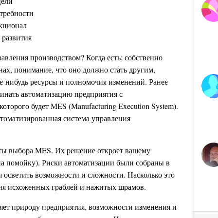
цели
отребности
нкционал
 развития
авления производством? Когда есть: собственно
нах, понимание, что оно должно стать другим,
ие-нибудь ресурсы и полномочия изменений. Ранее
чинать автоматизацию предприятия с
оторого будет MES (Manufacturing Execution System).
томатизированная система управления
кты выбора MES. Их решение откроет вашему
на помойку). Риски автоматизации были собраны в
ся осветить возможности и сложности. Насколько это
ция исхоженных граблей и нажитых шрамов.
яет природу предприятия, возможности изменения и