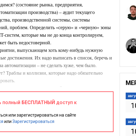
димся? (состояние рынка, предприятия,
втоматизации производства) – аудит текущего
дства, производственной системы, системы
ений, проблем. Определить «серую» и «черную» зоны
IT-систем, которые мы не до конца контролируем,
жет быть недостоверной.
риятии, выпускающем хоть кому-нибудь нужную
ые достижения. Их надо выписать в список, беречь и
ча автоматизации – не сделать хуже, чем было.
т? Траблы и коллизии, которые надо обязательно
ровать.
МЕ
ация – средство, а не цель. Описать и согласовать с
е производственной системы нужно получить в
авгу
ь полный
БЕСПЛАТНЫЙ
доступ к
 определениями, которые можно измерить и выразить
1
нено/не выполнено.
ься или зарегистрироваться на сайте
уда надо? Желание, намерение и понимание надо
ся
или
Зарегистрироваться
авгу
oad map) – кто, что и когда сделает. Как можно
1
то, что нам нужно. Для каждого пункта определяем