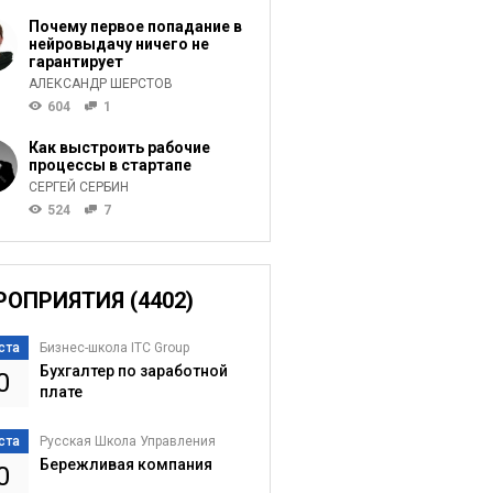
Почему первое попадание в
нейровыдачу ничего не
гарантирует
АЛЕКСАНДР ШЕРСТОВ
604
1
Как выстроить рабочие
процессы в стартапе
СЕРГЕЙ СЕРБИН
524
7
РОПРИЯТИЯ (4402)
ста
Бизнес-школа ITC Group
Бухгалтер по заработной
0
плате
ста
Русская Школа Управления
Бережливая компания
0