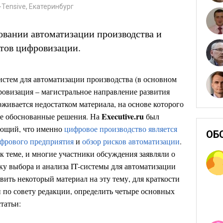
Tensive, Екатеринбург
овании автоматизации производства и
нтов цифровизации.
систем для автоматизации производства (в основном
ровизация – магистральное направление развития
живается недостатком материала, на основе которого
Executive.ru
ее обоснованные решения. На
был
ающий, что именно
цифровое производство является
ОБ
ифрового предприятия
и
обзор рисков автоматизации
.
к теме, и многие участники обсуждения заявляли о
ку выбора и анализа IT-системы для автоматизации
вить некоторый материал на эту тему, для краткости
 по совету редакции, определить четыре основных
татьи: