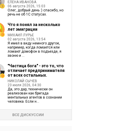
ЕЛЕНА ИВАНОВА
06 августа 2026, 15:03
Олег, добрый день :) спасибо, но
речь не об 1С статусах.
Что я понял за несколько
лет эмиграции
МИХАИЛ ЛУРЬЕ
02 августа 2026, 13:54
Я имел в виду немного другое,
например, когда ломается или
ломают домофон в подъезде, я
звоню и ...
"Частица бога" - это то, что
отличает предпринимателя
от всех остальных.
НИКОЛАЙ СЫЧЕВ
23 июля 2026, 04:30
Да, это дар, технически он
реализован как бригада
ментальных агентов в сознании
человека. Если н...
ВСЕ ДИСКУССИИ