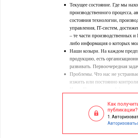
Текущее состояние. Где мы нахо
производственного процесса, а
состояния технологии, произво
управления, IT-систем, достиж
– те части производственных и 
либо информация о которых мо
Наши козыри. На каждом предп
продукцию, есть организационн
развивать. Первоочередная зада
Проблемы. Что нас не устраивае
изжить или постоянно контроли
Цели. Куда мы хотим? Автоматиз
интересантами, какое состояни
Как получит
результате внедрения. Описать
публикации?
численно или бинарно – выпол
Авторизоват
Дорожную карту. Как попадем к
Авторизовать
дополнить перечнем действий (r
убедиться, что сделано именно 