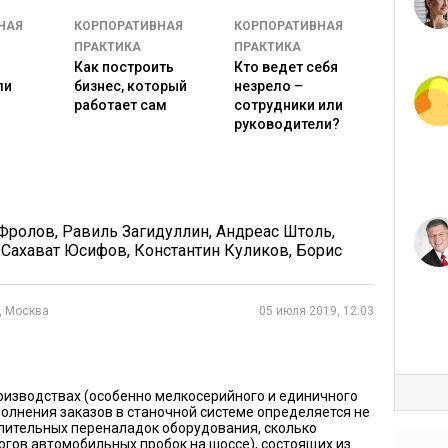
есмотра. И естественно у каждой метрики должен быть
НАЯ
КОРПОРАТИВНАЯ
КОРПОРАТИВНАЯ
трудник, контролирующий параметр и сигналящий о
ПРАКТИКА
ПРАКТИКА
ния.
Как построить
Кто ведет себя
ли
бизнес, который
незрело –
ий предусматривают альтернативные маршруты
работает сам
сотрудники или
ть, если основной план провалился. Не играй на весь
руководители?
ают MES?
ие, если некая система управления производством
 Фролов
,
Равиль Загидуллин
,
Андреас Штоль
,
,
Сахават Юсифов
,
Константин Куликов
,
Борис
менить, по некоторым мотивам, например:
глубину» (нужно детальнее и подробнее);
, Москва
05 июля 2019, 12:03
ширину» (нужны другие участки и переделы);
оматизации;
ионал;
й, которые более недоступны;
изводствах (особенно мелкосерийного и единичного
полнения заказов в станочной системе определяется не
лительных переналадок оборудования, сколько
огов автомобильных пробок на шоссе), состоящих из
о (есть надежда на удешевление);