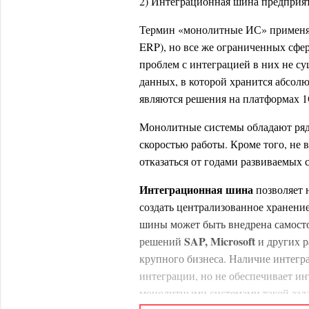
2) Интеграционная шина предприят
Термин «монолитные ИС» применяе
ERP), но все же ограниченных сфе
проблем с интеграцией в них не су
данных, в которой хранится абсол
являются решения на платформах 1
Монолитные системы обладают рядо
скоростью работы. Кроме того, не 
отказаться от годами развиваемых
Интеграционная шина
позволяет 
создать централизованное хранени
шины может быть внедрена самосто
SAP, Microsoft
решений
и других р
крупного бизнеса. Наличие интегр
интеграции, но не обеспечивает ин
монолитными системами такой зада