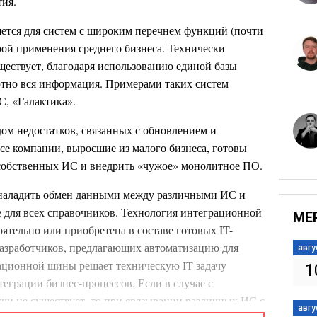
ия.
тся для систем с широким перечнем функций (почти
рой применения среднего бизнеса. Технически
ществует, благодаря использованию единой базы
ютно вся информация. Примерами таких систем
С, «Галактика».
м недостатков, связанных с обновлением и
все компании, выросшие из малого бизнеса, готовы
 собственных ИС и внедрить «чужое» монолитное ПО.
наладить обмен данными между различными ИС и
е для всех справочников. Технология интеграционной
МЕ
ятельно или приобретена в составе готовых IT-
азработчиков, предлагающих автоматизацию для
авгу
ационной шины решает техническую IT-задачу
1
теграции бизнес-процессов. Если в случае с
чи не существует, то при связывании различных ИС с
авгу