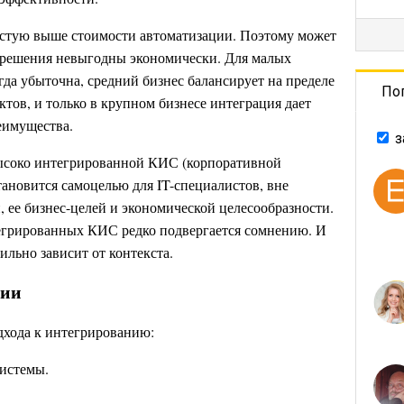
астую выше стоимости автоматизации. Поэтому может
T-решения невыгодны экономически. Для малых
да убыточна, средний бизнес балансирует на пределе
По
тов, и только в крупном бизнесе интеграция дает
еимущества.
з
высоко интегрированной КИС (корпоративной
ановится самоцелью для IT-специалистов, вне
 ее бизнес-целей и экономической целесообразности.
тегрированных КИС редко подвергается сомнению. И
ильно зависит от контекста.
гии
одхода к интегрированию:
истемы.