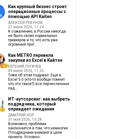
Как крупный бизнес строит
операционные процессы с
помощью API Kaiten
АЛЕКСЕЙ РЕВУНОВ
27 июля 2026, 11:24
К сожалению, в России никогда
не было своих нормальных
треккеров и то, что есть уже
огромный прог...
Как METRO перевела
закупки из Excel в Кайтен
ЕВГЕНИЙ ПУГАЧЕВ
09 июня 2026, 11:25
Тоже об этом подумал. Еще в
Excel 5.0 (кто-то вообще помнит
что это такое?) все перчисленные
зад...
ИТ-аутсорсинг: как выбрать
подрядчика, который
оправдает ожидания
ДМИТРИЙ НОР
31 мая 2026, 13:28
Возможно, проблема
заключается в том, что немногие
IT-подрядчики вникают в цели
проекта. Условно...