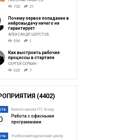
НИКОЛАЙ СИБИРЕВ
732
21
Почему первое попадание в
нейровыдачу ничего не
гарантирует
АЛЕКСАНДР ШЕРСТОВ
594
1
Как выстроить рабочие
процессы в стартапе
СЕРГЕЙ СЕРБИН
520
7
РОПРИЯТИЯ (4402)
ста
Бизнес-школа ITC Group
Работа с офисными
0
программами
ста
Учебно-методический центр...