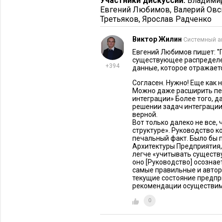
Участники дискуссии:
Владими
Евгений Любимов
,
Валерий Овс
4) Полуавтоматизированная интегр
Третьяков
,
Ярослав Радченко
участием сотрудников.
Виктор Жилин
Системный а
5) Ручная интеграция – информация
Евгений Любимов пишет: '
существующее распределен
+394
Трудозатраты, связанные с переносо
данные, которое отражаетс
Соответственно, замедляются скво
Согласен. Нужно! Еще как 
Можно даже расширить пер
есть первые варианты – лучшие с то
интеграции» Более того, д
построения интегрированной КИС.
решении задач интеграции 
верной.
дорогими. Причем не только по вн
Вот только далеко не все,
может привести к структурным пр
структуре». Руководство к
печальный факт. Было бы п
Архитектуры Предприятия, 
Интеграция против орган
легче «учитывать существ
оно [Руководство] осознае
самые правильные и автор
При формировании организационно
текущие состояние предпри
группируются в рамках подразделен
рекомендации осуществимы
структурного программирования, по
0
Это может быть функциональная ил