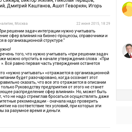
р Сикира
,
Виктор Жилин
,
Николай Терацов
,
ий
,
Дмитрий Каштанов
,
Ашот Геворкян
,
Игорь
ация – справочники и документы переносятся с
налитик, Москва
22 июня 2015, 18:29
 распечатывается и заново вносится в другую ИС.
'При решении задач интеграции нужно учитывать
ие сфер влияния на бизнес-процессы, справочники и
м данных, растут от пункта 1 к пункту 5.
я в организационной структуре.''
зные бизнес-процессы между подразделениями. То
нужно!
ечень того, что нужно учитывать «при решении задач
чки зрения IT и de facto являются стандартом
аже можно опустить в начале утверждения слова : «При
 С другой стороны, они же являются самыми
». Всё равно первая часть утверждения останется
едрению. В худшем случае автоматическая интеграция
 что «нужно учитывать» «отражается в организационной
отиворечиям.
омпании будет разочаровано, когда осознает этот
равильно сказать, что все это отражается в описании
только Руководству предприятия от этого не станет
изационной структуры
ующее распределение сфер влияния». Но, может быть
т, что не надо стремглав бросаться осуществлять даже
итетные рекомендации - сначала надо проверить
й структуры сильно связанные функции
ятие на соответствие тех условий, при которых эти
ий. Понятие связности, взятое из теории
 за разумное время и деньги.
казывает, насколько задачи зависят друг от друга.
и информационная связь, временная или логическая