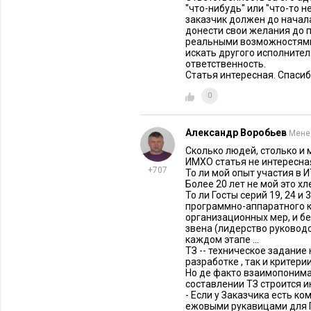
Исполнитель: У нас узкая специали
''что-нибудь'' или ''что-то
заказчик должен до начала
донести свои желания до п
Понятно, что через некоторое врем
реальными возможностями 
нормально общаться с клиентами и
искать другого исполнителя
ответственность.
Либо вылетит с рынка. Но пока это
Статья интересная. Спасиб
непонятными бумажками, – в которы
0
Самое обидное, что в России увели
качества. Размер IT-компании – тож
Александр Воробьев
Менед
как повезет.
Сколько людей, столько и м
ИМХО статья не интересная..
Витрины IT-контор подозрительно п
+707
То ли мой опыт участия в ИТ
Более 20 лет не мой это хл
схемы умные покажут, графики разн
То ли Госты серий 19, 24 и 
другие сделают «что-нибудь», и тол
программно-аппаратного к
организационных мер, и без
заказчику, да еще позаботятся о ре
звена (лидерство руководс
автоматизации?
каждом этапе ...
ТЗ -- техническое задание
разработке , так и критерии
Три хорошие приметы при
Но де факто взаимопоним
составлении ТЗ строится и
- Если у Заказчика есть к
Прежде всего, чтобы не стать учас
ежовыми рукавицами для П