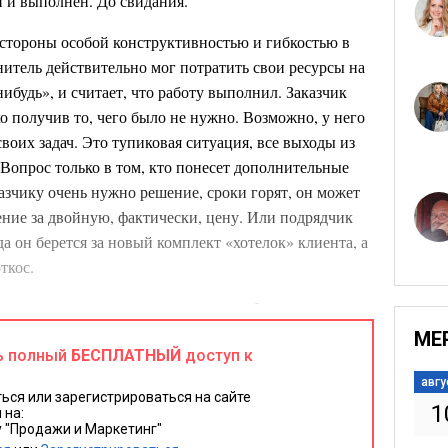
н и выполнен. До свидания.
 стороны особой конструктивностью и гибкостью в
итель действительно мог потратить свои ресурсы на
ибудь», и считает, что работу выполнил. Заказчик
ко получив то, чего было не нужно. Возможно, у него
своих задач. Это тупиковая ситуация, все выходы из
Вопрос только в том, кто понесет дополнительные
казчику очень нужно решение, сроки горят, он может
ение за двойную, фактически, цену. Или подрядчик
гда он берется за новый комплект «хотелок» клиента, а
ткос.
тороны не ссорятся, конструктивно обсуждают
о делят дополнительные расходы по завершению
МЕ
ь полный
БЕСПЛАТНЫЙ
доступ к
авгу
стречающимся видом IT-подрядчиков: красивый
ься или зарегистрироваться на сайте
1
 на:
ное предложение, быстрые четкие ответы, договор – и
 "Продажи и Маркетинг"