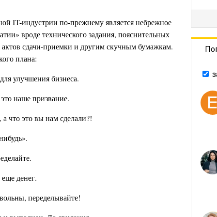
ной IT-индустрии по-прежнему является небрежное
тии» вроде технического задания, пояснительных
 актов сдачи-приемки и другим скучным бумажкам.
По
кого плана:
з
 для улучшения бизнеса.
 это наше призвание.
а что это вы нам сделали?!
нибудь».
еделайте.
 еще денег.
овольны, переделывайте!