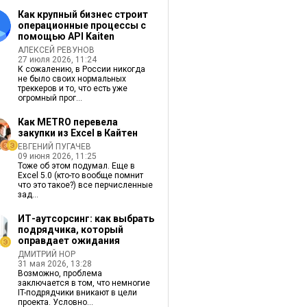
Как крупный бизнес строит
операционные процессы с
помощью API Kaiten
АЛЕКСЕЙ РЕВУНОВ
27 июля 2026, 11:24
К сожалению, в России никогда
не было своих нормальных
треккеров и то, что есть уже
огромный прог...
Как METRO перевела
закупки из Excel в Кайтен
ЕВГЕНИЙ ПУГАЧЕВ
09 июня 2026, 11:25
Тоже об этом подумал. Еще в
Excel 5.0 (кто-то вообще помнит
что это такое?) все перчисленные
зад...
ИТ-аутсорсинг: как выбрать
подрядчика, который
оправдает ожидания
ДМИТРИЙ НОР
31 мая 2026, 13:28
Возможно, проблема
заключается в том, что немногие
IT-подрядчики вникают в цели
проекта. Условно...