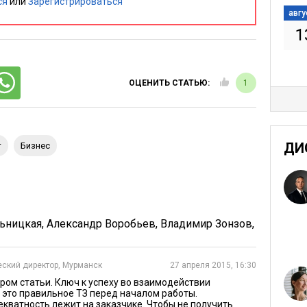
ьности, полное отсутствие понимания отраслевой
ся
или
Зарегистрироваться
авгу
авления о том, что происходит на метр дальше их
1
о.
ОЦЕНИТЬ СТАТЬЮ:
1
ать напрямую, для удобства.
!
мую по Ctrl+Alt+P.
ДИ
т
бизнес
ак нам…
сам ничего не знаем.
ьницкая
,
Александр Воробьев
,
Владимир Зонзов
,
цию, может, там есть.
ский директор, Мурманск
27 апреля 2015, 16:30
ром статьи. Ключ к успеху во взаимодействии
ли документацию к продукту?!
 это правильное ТЗ перед началом работы.
екватность лежит на заказчике. Чтобы не получить