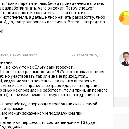
зация и мало времени. Пока!
 не то'' как в паре типичных бесед приведенных в статье,
 разработки знать, чего он хочет. Потом следует
отенциального исполнителя, согласовать их с
я такой исполнитель подучит матчасть, научится
исполнителя, а дальше либо начать разработку, либо
 обращать внимание на их пожелания и просьбы.
. И, да, контролировать всё лично. Успех — награда за
 случится, несколько жертв останутся один на один с
о!
х, кстати, может и не оказаться нужных им ответов.
чение затрат на проект не означает улучшения
е не всегда гарантия хорошего качества. Буквально –
жер, Санкт-Петербург
27 апреля 2015, 17:07
нений...
.. но кому-то как Ольгу заинтересует...
охожи. Никто хамить на первых встречах не станет,
-проектах в разных ролях с 1976г. по н.в. сказывается...
еб, но участвовать так или иначе приходится...
ые. Затем, получив заказ, одни просто расслабятся,
34, сидящие уже в печенках... то ли, что внедрение
ько третьи действительно поймут, чего требуется
омплекса, как правило, сопровождается внедрение
 оных как правило не работает... то ли принцип первого
зультате. И как же выбирать партнера по
тва), то ли измеримость результатов внедрения на
 на разработку, оперяющее требования как к самой
 ее приемки...
 выборе IT-подрядчика
ание между заказчиком и подрядчиком при
наче:
омпетентный персонал, то составленной им ТЗ будет
тником бесед, похожих на недобрые анекдоты,
одрядчика...