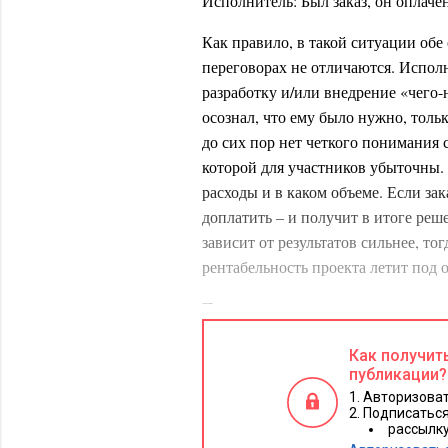
Исполнитель: Был заказ, он оплаче
Как правило, в такой ситуации обе
переговорах не отличаются. Исполн
разработку и/или внедрение «чего-н
осознал, что ему было нужно, толь
до сих пор нет четкого понимания 
которой для участников убыточны. 
расходы и в каком объеме. Если за
доплатить – и получит в итоге реш
зависит от результатов сильнее, то
рентабельность проекта летит под о
При условно идеальном раскладе с
сложившуюся ситуацию и паритетн
Как получит
работ.
публикации?
Другая типичная беседа
с часто в
Авторизоват
Подписаться
современный сайт, внешне адекват
рассылку