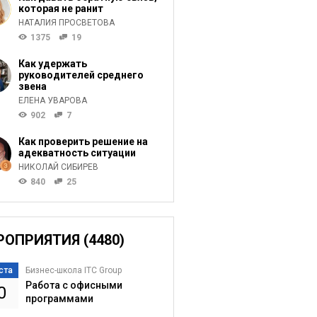
которая не ранит
НАТАЛИЯ ПРОСВЕТОВА
1375
19
Как удержать
руководителей среднего
звена
ЕЛЕНА УВАРОВА
902
7
Как проверить решение на
адекватность ситуации
НИКОЛАЙ СИБИРЕВ
840
25
РОПРИЯТИЯ (4480)
ста
Бизнес-школа ITC Group
Работа с офисными
0
программами