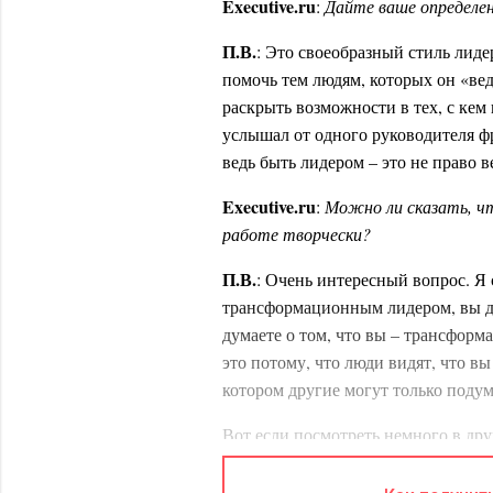
E
xecutive.ru
:
Дайте ваше определе
П.В.
: Это своеобразный стиль лиде
помочь тем людям, которых он «веде
раскрыть возможности в тех, с кем 
услышал от одного руководителя фр
ведь быть лидером – это не право в
E
xecutive.ru
:
Можно ли сказать, ч
работе творчески?
П.В.
: Очень интересный вопрос. Я 
трансформационным лидером, вы д
думаете о том, что вы – трансформ
это потому, что люди видят, что в
котором другие могут только подум
Вот если посмотреть немного в дру
трансформационным – возможно, да
работе, тем выше вероятность стан