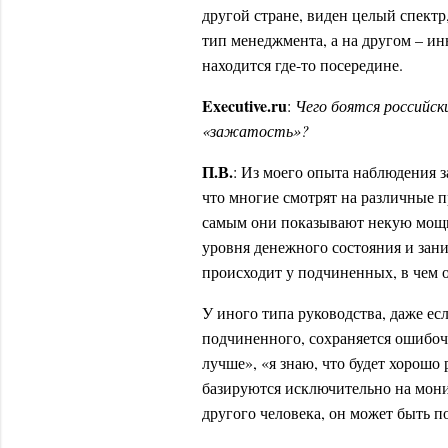
другой стране, виден целый спектр
тип менеджмента, а на другом – и
находится где-то посередине.
E
xecutive.ru
:
Чего боятся российск
«зажатость»?
П.В.
: Из моего опыта наблюдения з
что многие смотрят на различные 
самым они показывают некую мощь,
уровня денежного состояния и зан
происходит у подчиненных, в чем 
У иного типа руководства, даже ес
подчиненного, сохраняется ошибочн
лучше», «я знаю, что будет хорошо
базируются исключительно на мони
другого человека, он может быть по