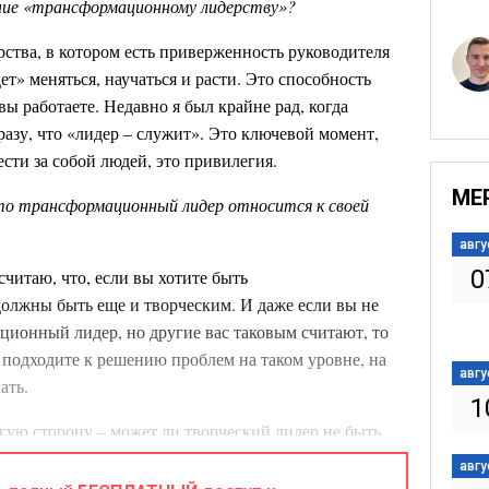
ние «трансформационному лидерству»?
рства, в котором есть приверженность руководителя
т» меняться, научаться и расти. Это способность
вы работаете. Недавно я был крайне рад, когда
азу, что «лидер – служит». Это ключевой момент,
ести за собой людей, это привилегия.
МЕ
то трансформационный лидер относится к своей
авгу
0
считаю, что, если вы хотите быть
олжны быть еще и творческим. И даже если вы не
ационный лидер, но другие вас таковым считают, то
ы подходите к решению проблем на таком уровне, на
авгу
ать.
1
гую сторону – может ли творческий лидер не быть
, но! Чем больше вы относитесь творчески к своей
авгу
овления вас как трансформационного лидера.