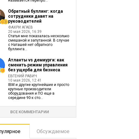
называется перепро...
Обратный буллинг: когда
сотрудники давят на
руководителей
ФАХРИ АГАЕВ
20 мая 2026, 16:39
Статья мне показалась несколько
смешаной и запутанной. В случае
с Наташей нет обратного
буллинга...
Атланты vs демиурги: как
сменить режим управления
без ущерба для бизнеса
ЕВГЕНИЙ РАВИЧ
10 мая 2026, 12:41
IBM и другие крупнейшие и просто
крупные производители
оборудования и ПО еще в
середине 90-х сто...
ВСЕ КОММЕНТАРИИ
пулярное
Обсуждаемое