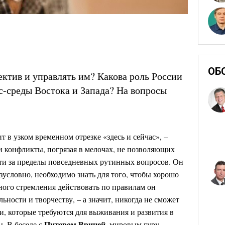
ОБ
ектив и управлять им? Какова роль России
с-среды Востока и Запада? На вопросы
 в узком временном отрезке «здесь и сейчас», –
 конфликты, погрязая в мелочах, не позволяющих
ти за пределы повседневных рутинных вопросов. Он
езусловно, необходимо знать для того, чтобы хорошо
нного стремления действовать по правилам он
льности и творчеству, – а значит, никогда не сможет
и, которые требуются для выживания и развития в
Питером Врицей,
. В беседе с
мировым гуру,