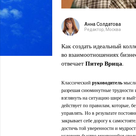
Анна Солдатова
Редактор, Москва
Как создать идеальный колл
во взаимоотношениях бизне
Питер Врица
отвечает
.
руководитель
Классический
мыслит
разрешая сиюминутные трудности и
взглянуть на ситуацию шире и вый
действует по правилам, которые, б
управлять. Но в результате постоя
закрывает себе дорогу к самостояте
достичь той уверенности и мудрост
условиях быстро меняющейся среды