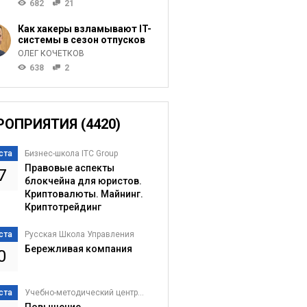
682
21
Как хакеры взламывают IT-
системы в сезон отпусков
ОЛЕГ КОЧЕТКОВ
638
2
РОПРИЯТИЯ (4420)
ста
Бизнес-школа ITC Group
Правовые аспекты
7
блокчейна для юристов.
Криптовалюты. Майнинг.
Криптотрейдинг
ста
Русская Школа Управления
Бережливая компания
0
ста
Учебно-методический центр...