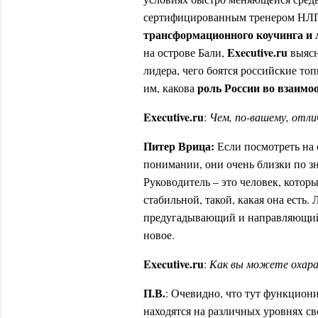
сертифицированным тренером НЛП
трансформационного коучинга и 
E
xecutive.ru
на острове Бали,
выясн
лидера, чего боятся российские то
роль России во взаимо
им, какова
E
xecutive.ru
:
Чем, по-вашему, отли
Питер Врица:
Если посмотреть на 
понимании, они очень близки по зн
Руководитель – это человек, котор
стабильной, такой, какая она есть
предугадывающий и направляющий 
новое.
E
xecutive.ru
:
Как вы можете охара
П.В.
: Очевидно, что тут функцион
находятся на различных уровнях сво