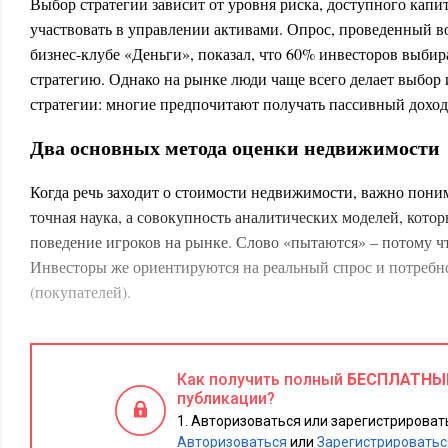
Выбор стратегии зависит от уровня риска, доступного капи
участвовать в управлении активами. Опрос, проведенный в
бизнес-клубе «Деньги», показал, что 60% инвесторов выби
стратегию. Однако на рынке люди чаще всего делает выбор
стратегии: многие предпочитают получать пассивный доход
Два основных метода оценки недвижимости
Когда речь заходит о стоимости недвижимости, важно понима
точная наука, а совокупность аналитических моделей, кото
поведение игроков на рынке. Слово «пытаются» – потому чт
Инвесторы же ориентируются на реальный спрос и потребн
(покупателей).
Приведу пример. Инвестор выступает в роли девелопера, и 
ввода в эксплуатацию составляет 20-30% на вложенный кап
Как получить полный
БЕСПЛАТНЫ
этот объект на продажу, то оценка происходит исходя из до
публикации?
Когда за дело берется оценщик, то в обоих случаях доходнос
Авторизоваться или зарегистрировать
составлять 10%. Почему же так происходит? Кто прав – оц
Авторизоваться
или
Зарегистрироватьс