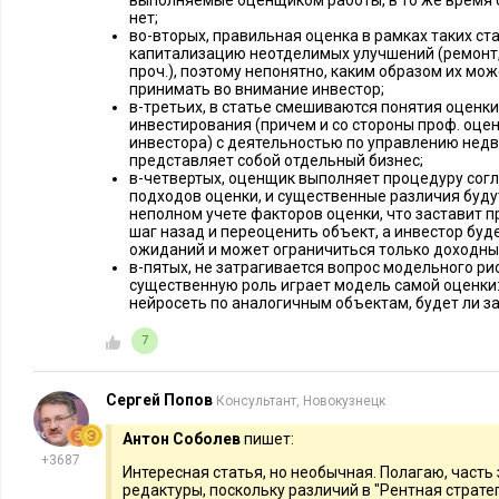
выполняемые оценщиком работы, в то же время 
нет;
Проблема в том, что ставка капитализации может значитель
во-вторых, правильная оценка в рамках таких с
по одному и тому же сегменту недвижимости некоторые ан
капитализацию неотделимых улучшений (ремонт,
проч.), поэтому непонятно, каким образом их мо
указывают диапазон для ставки капитализации 7-8%, другие
принимать во внимание инвестор;
огромному разбросу итоговой стоимости. Такие различия мо
в-третьих, в статье смешиваются понятия оценк
инвестирования (причем и со стороны проф. оцен
восприятие инвесторами привлекательности сделки.
инвестора) с деятельностью по управлению нед
представляет собой отдельный бизнес;
Различия в стоимости также зависят от того, что использует
в-четвертых, оценщик выполняет процедуру сог
подходов оценки, и существенные различия буду
предложенную аналитиками, или рассчитанную самостоятел
неполном учете факторов оценки, что заставит 
шаг назад и переоценить объект, а инвестор буд
понимать, что инвестор ориентируется непосредственно на
ожиданий и может ограничиться только доходны
спрос.
в-пятых, не затрагивается вопрос модельного рис
существенную роль играет модель самой оценки: 
нейросеть по аналогичным объектам, будет ли з
Разница в оценке объектов: реальные кейсы
7
Рассмотрим несколько примеров из практики, как различия 
оценщиков приводят к расхождениям в оценке стоимости н
Сергей Попов
Консультант, Новокузнецк
Флиппинг жилой недвижимости
Антон Соболев
пишет:
+3687
Интересная статья, но необычная. Полагаю, часть
Ситуация: инвестор приобретает квартиру в неудовлетвори
редактуры, поскольку различий в "Рентная страте