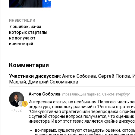
рынка будут вести себя. Но это всего лишь модель, которая 
ситуации, поэтому сравнительный подход имеет свои очеви
ИНВЕСТИЦИИ
В реальности сделки часто проходят по ценам, отличаю
7 ошибок, из-за
которых стартапы
объявлениях.
не получают
Доступ к реальным данным о сделках ограничен: база Ро
инвестиций
для публичного доступа.
Модель не учитывает будущий потенциал роста стоимост
Комментарии
С другой стороны, есть доходный подход, который основан
денежных потоков от недвижимости.
Участники дискуссии:
Антон Соболев
,
Сергей Попов
,
И
Махлай
,
Дмитрий Соломников
Как работает доходный подход
Антон Соболев
Управляющий партнер, Санкт-Петербург
Он основан на расчете потенциального дохода от объекта
Интересная статья, но необычная. Полагаю, часть з
редактуры, поскольку различий в "Рентная стратеги
показатель, который сильно влияет на стоимость – это став
+7552
"Спекулятивная стратегия или перепродажа с прибыл
с сутевой стороны вопроса получается, что оценщик
Формула расчета: стоимость объекта = ЧОД (чистый операци
инвестора. И вот этот тезис является крайне дискус
капитализации.
во-первых, существуют стандарты оценки, кото