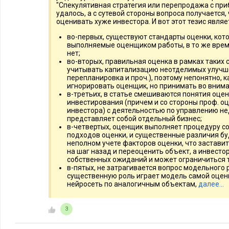
"Спекулятивная стратегия или перепродажа с при
спрос на недвижимость. В таких условиях многие инвес
удалось, а с сутевой стороны вопроса получается,
оценивать хуже инвестора. И вот этот тезис явля
что может привести к краткосрочному снижению цен. Н
напротив, способствуют росту спроса. Этот спрос подн
во-первых, существуют стандарты оценки, ко
выполняемые оценщиком работы, в то же врем
В период высоких ставок по депозитам многие инвесто
нет;
во-вторых, правильная оценка в рамках таких
вклады, а не покупку недвижимости. Это снижает спрос
учитывать капитализацию неотделимых улучше
бизнес, и объекты приходится продавать со скидками. 
перепланировка и проч.), поэтому непонятно, 
игнорировать оценщик, но принимать во внима
снова перетекают в недвижимость, и спрос восстанавлив
в-третьих, в статье смешиваются понятия оце
Инфляция. Влияет на рынок двояко: рост цен на строит
инвестирования (причем и со стороны проф. оц
инвестора) с деятельностью по управлению н
увеличивает себестоимость строительства новых объект
представляет собой отдельный бизнес;
инфляция снижает реальную доходность аренды, если с
в-четвертых, оценщик выполняет процедуру с
подходов оценки, и существенные различия бу
Что делают инвесторы? При высокой инфляции они ищу
неполном учете факторов оценки, что застави
на шаг назад и переоценить объект, а инвесто
индексируемой аренде. При низкой инфляции выгоднее
собственных ожиданий и может ограничиться 
объекты и ждать роста цен.
в-пятых, не затрагивается вопрос модельного р
существенную роль играет модель самой оценки
Государственное регулирование. Политика государства 
нейросеть по аналогичным объектам,
далее…
на рынке. Приведу пример. Введение эскроу-счетов в Ро
привлечение средств дольщиков, что повлияло на рынок 
3
цепочке.