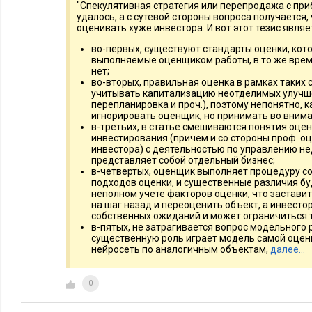
"Спекулятивная стратегия или перепродажа с при
рыночной стоимости
, делает ремонт и продает ее с прибыль
удалось, а с сутевой стороны вопроса получается,
оценивать хуже инвестора. И вот этот тезис явля
Как оценивает объект оценщик? Ориентируется на сре
во-первых, существуют стандарты оценки, ко
квартир в районе, учитывая состояние и метраж. Оценщи
выполняемые оценщиком работы, в то же врем
ремонт и дизайнерские решения повышают ликвидность 
нет;
во-вторых, правильная оценка в рамках таких
Как оценивает инвестор? Анализирует спрос, определяе
учитывать капитализацию неотделимых улучше
стоимость. После ремонта квартира может продаваться 
перепланировка и проч.), поэтому непонятно, 
игнорировать оценщик, но принимать во внима
стоимости оценщика (выше существующих на рынке пре
в-третьих, в статье смешиваются понятия оце
инвестирования (причем и со стороны проф. оц
происходит? На рынке часто присутствует дефицит каче
инвестора) с деятельностью по управлению н
покупатели готовы переплачивать.
представляет собой отдельный бизнес;
в-четвертых, оценщик выполняет процедуру с
подходов оценки, и существенные различия бу
Вывод: оценщик работает с историческими данными, инвес
неполном учете факторов оценки, что застави
спросом и живыми людьми.
на шаг назад и переоценить объект, а инвесто
собственных ожиданий и может ограничиться 
в-пятых, не затрагивается вопрос модельного р
Оценка коммерческой недвижимости под аренду
существенную роль играет модель самой оценки
нейросеть по аналогичным объектам,
далее…
Ситуация: инвестор рассматривает покупку торгового помещ
0
Как оценивает объект оценщик? Использует доходный 
ставку капитализации, например, 10%. Итоговая оценка 