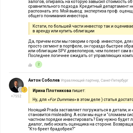
залогов, опираясь на которую завысил стоимость об
сравнительного подхода. Кредитный департамент не
распознать это. Мой вывод: экспертиза проф. оцен
общего понимания инвестора.
Кстати, по большей части инвестор так и оценивае
в аренду или купить облигации
Да, причем если мы говорим о проф. инвесторе, для
просто сегмент в портфеле, он гораздо быстрее обр
или облигации SPV девелоперов, чем полезет сам в 
РЫНОК ТРУДА
6969
9
ИНВЕСТИЦИИ
Последнее логичнее ожидать от управляющих комп
Профессия оценщик: как
Как выбра
2
оставаться востребованным
недвижимо
специалистом в эпоху ИИ
аренде: 3 
Антон Соболев
Управляющий партнер, Санкт-Петербург
Ирина Плотникова
пишет:
+7552
Ну, для
«For Dummies»
в этом деле ) статья достат
Носящий Prada заставляет погружаться в детали, и 
становится misleading. А если мы еще и "сломаем си
частном порядке инвестировать? Ему нужно будет л
диалог, либо искать оценщика на стороне. Возвраща
"Кто бреет брадобрея?"