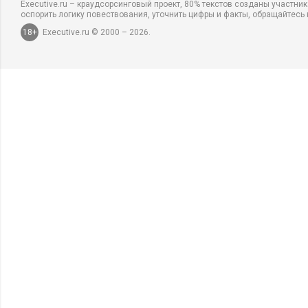
Executive.ru – краудсорсинговый проект, 80% текстов созданы участни
оспорить логику повествования, уточнить цифры и факты, обращайтесь 
18+
Executive.ru © 2000 – 2026.