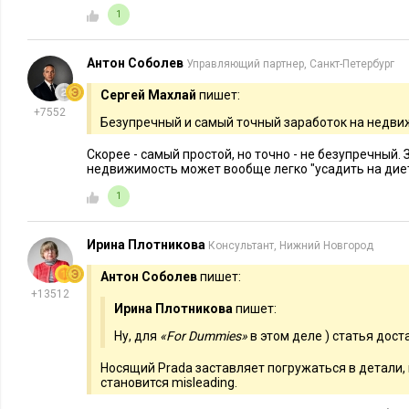
1
Антон Соболев
Управляющий партнер, Санкт-Петербург
Сергей Махлай
пишет:
+7552
Безупречный и самый точный заработок на недвижи
Скорее - самый простой, но точно - не безупречный.
недвижимость может вообще легко "усадить на диет
1
Ирина Плотникова
Консультант, Нижний Новгород
Антон Соболев
пишет:
+13512
Ирина Плотникова
пишет:
Ну, для
«For Dummies»
в этом деле ) статья дос
Носящий Prada заставляет погружаться в детали, 
становится misleading.