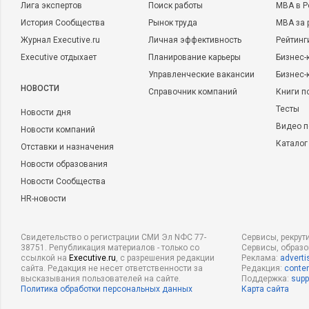
Лига экспертов
Поиск работы
MBA в Р
История Сообщества
Рынок труда
MBA за 
Журнал Executive.ru
Личная эффективность
Рейтинг
Executive отдыхает
Планирование карьеры
Бизнес-
Управленческие вакансии
Бизнес-
НОВОСТИ
Справочник компаний
Книги п
Тесты
Новости дня
Видео п
Новости компаний
Каталог
Отставки и назначения
Новости образования
Новости Сообщества
HR-новости
Свидетельство о регистрации СМИ Эл NФС 77-
Сервисы, рекрут
38751. Републикация материалов - только со
Сервисы, образ
ссылкой на
Executive.ru
, с разрешения редакции
Реклама:
adverti
сайта. Редакция не несет ответственности за
Редакция:
conten
высказывания пользователей на сайте.
Поддержка:
supp
Политика обработки персональных данных
Карта сайта