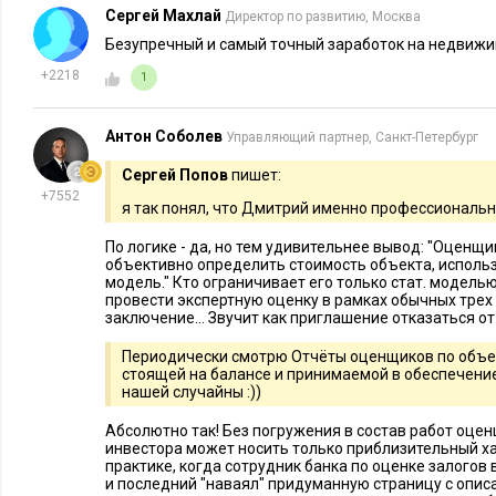
Сергей Махлай
Оценщики учитывают влияние макроэкономических факторо
Директор по развитию, Москва
моделей. Инвесторы анализируют изменения и адаптируют 
Безупречный и самый точный заработок на недвижимо
времени.
+2218
1
Выводы
Антон Соболев
Управляющий партнер, Санкт-Петербург
Оценщик не всегда может объективно определить стоимость 
Сергей Попов
пишет:
статистическую модель. У инвестора, который непосредств
+7552
я так понял, что Дмитрий именно профессиональ
недвижимостью, есть четкое понимание конкретного сегме
По логике - да, но тем удивительнее вывод: "Оценщи
поведения покупателя, особенностей спроса и ценообразова
объективно определить стоимость объекта, использ
компетентен и может точнее оценить рыночную стоимость о
модель." Кто ограничивает его только стат. модель
провести экспертную оценку в рамках обычных трех
заключение... Звучит как приглашение отказаться от 
Оценка недвижимости – не только цифры, но и стратегия.
смотрят на недвижимость по-разному, но их подходы не про
Периодически смотрю Отчёты оценщиков по объе
стоящей на балансе и принимаемой в обеспечение
дополняют общую картину.
нашей случайны :))
Также читайте:
Абсолютно так! Без погружения в состав работ оцен
инвестора может носить только приблизительный хар
практике, когда сотрудник банка по оценке залогов 
и последний "наваял" придуманную страницу с опи