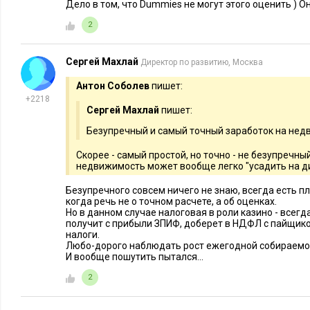
Дело в том, что Dummies не могут этого оценить ) О
2
Сергей Махлай
Директор по развитию, Москва
Антон Соболев
пишет:
+2218
Сергей Махлай
пишет:
Безупречный и самый точный заработок на недв
Скорее - самый простой, но точно - не безупречны
недвижимость может вообще легко "усадить на ди
Безупречного совсем ничего не знаю, всегда есть п
когда речь не о точном расчете, а об оценках.
Но в данном случае налоговая в роли казино - всегд
получит с прибыли ЗПИФ, доберет в НДФЛ с пайщик
налоги.
Любо-дорого наблюдать рост ежегодной собираемос
И вообще пошутить пытался...
2