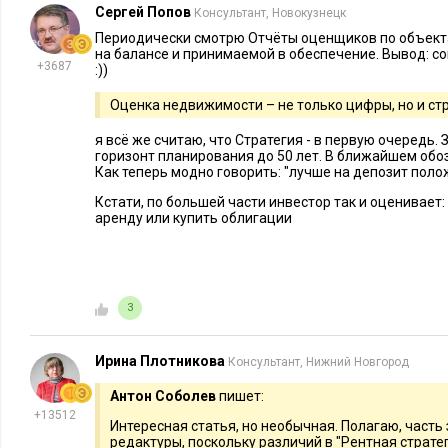
Сергей Попов
Консультант, Новокузнецк
ставки.
Периодически смотрю Отчёты оценщиков по объект
Как оценивает инвестор? Анализирует возможность макс
на балансе и принимаемой в обеспечение. Вывод: с
+3687
объекта. Например, арендная ставка при сдаче в аренду 1
:))
руб./кв.м./месяц. А при сдаче в аренду двух блоков 80 кв.м
Оценка недвижимости – не только цифры, но и ст
месяц и 2400 руб./кв.м./месяц соответственно. Такой по
я всё же считаю, что Стратегия - в первую очередь.
стоимость объекта на более чем 3 млн руб.
горизонт планирования до 50 лет. В ближайшем обо
Как теперь модно говорить: "лучше на депозит полож
Вывод: оценщик видит объект в его текущем состоянии, инв
Кстати, по большей части инвестор так и оценивает:
максимизации дохода на основе спроса со стороны арендато
аренду или купить облигации
приведен условный пример, такой подход не всегда работа
объектов оценка стоимости с позиции двух сторон чаще всег
Какие макроэкономические факторы влияют
3
недвижимости
Ирина Плотникова
Консультант, Нижний Новгород
Стоимость недвижимости формируется не только исходя из 
Антон Соболев
пишет:
На нее влияют различные макроэкономические факторы:
+13512
Интересная статья, но необычная. Полагаю, часть
редактуры, поскольку различий в "Рентная страте
Высокие процентные ставки
делают кредиты дороже, с