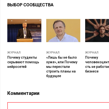
ВЫБОР СООБЩЕСТВА
В табл. 1 представлены различия между реинжинирингом и
Томом Давенпорт
(усовершенствованием) БП, выделенные
процессов.
Таблица 1. Различия между реинжинирингом и оптимизац
Наименование
Оптимизация
Ре
параметра
ЖУРНАЛ
ЖУРНАЛ
ЖУРНАЛ
Почему студенты
«Лишь бы не было
Почему
Уровень изменений
Наращиваемый
Ра
скрывают помощь
хуже», или Почему
человекоцен
Начальная точка
Существующий процесс
«Ч
нейросетей
мы перестали
сть не работае
строить планы на
бизнесе
Частота изменений
Непрерывно /
Ед
будущее
единовременно
Требуемое время
Короткое
Дл
Комментарии
Направление
Снизу вверх
Св
Охват
Узкий, на уровне функций
Ши