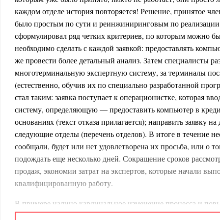
каждом отделе история повторяется! Решение, принятое чле
было простым по сути и реинжиниринговым по реализации
сформулировал ряд четких критериев, по которым можно был
необходимо сделать с каждой заявкой: предоставлять компью
же провести более детальный анализ. Затем специалисты ра
многотерминальную экспертную систему, за терминалы по
(естественно, обучив их по специально разработанной прогр
стал таким: заявка поступает к операционистке, которая вв
систему, определяющую — предоставить компьютер в креди
основаниях (текст отказа прилагается); направить заявку н
следующие отделы (перечень отделов). В итоге в течение н
сообщали, будет или нет удовлетворена их просьба, или о то
подождать еще несколько дней. Сокращение сроков рассмотр
продаж, экономии затрат на экспертов, которые начали вып
квалифицированную работу.
В примере налицо кардинальное изменение процесса и пов
разы. Самое интересное, что почти все руководители много