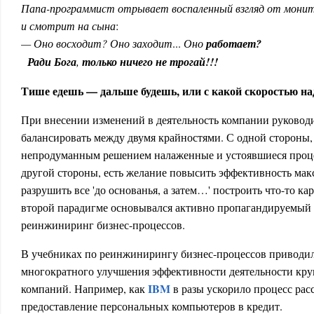
Папа-программист отрывает воспаленный взгляд от мони
и смотрит на сына
:
— Оно восходит? Оно заходит
...
Оно
работает?
Ради Бога
,
только ничего не трогай!!!
Тише едешь — дальше будешь, или с какой скоростью на
При внесении изменений в деятельность компании руковод
балансировать между двумя крайностями. С одной стороны, 
непродуманным решением налаженные и устоявшиеся процес
другой стороны, есть желание повысить эффективность мак
разрушить все 'до основанья, а затем…' построить что-то к
второй парадигме основывался активно пропагандируемый е
реинжиниринг бизнес-процессов.
В учебниках по реинжинирингу бизнес-процессов приводи
многократного улучшения эффективности деятельности к
IBM
компаний. Например, как
в разы ускорило процесс рас
предоставление персональных компьютеров в кредит.