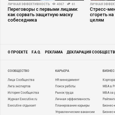
ЛИЧНАЯ ЭФФЕКТИВНОСТЬ
4067
61
ЛИЧНАЯ ЭФФЕ
Переговоры с первыми лицами:
Стресс-мен
как сорвать защитную маску
сгореть на
собеседника
целям
HR-МЕНЕДЖМЕНТ
22915
48
ЛИЧНАЯ ЭФФЕ
Как управлять ленивыми людьми
Почему так
свою жизнь
все-таки с
О ПРОЕКТЕ
F.A.Q.
РЕКЛАМА
ДЕКЛАРАЦИЯ СООБЩЕСТВ
CООБЩЕСТВО
КАРЬЕРА
БИЗНЕС
Лица Сообщества
HR-менеджмент
Корпора
Лига экспертов
Поиск работы
MBA в Р
История Сообщества
Рынок труда
MBA за 
Журнал Executive.ru
Личная эффективность
Рейтинг
Executive отдыхает
Планирование карьеры
Бизнес-
Управленческие вакансии
Бизнес-