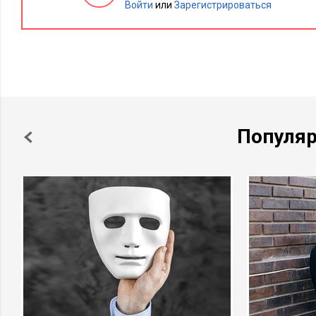
Войти
или
Зарегистрироваться
круче, то это тема для ТВ! Если нет, то сделаем выв
конечно могу все это сделать. Только боюсь к утру не
уже, кроме нас с вами.
Чувствуете разницу? Первый вариант вызывает раздражение
умиление и восторг. Они утрированные, конечно. Тем не м
можно действовать очень по-разному.
Популя
Кроме того, Fake it till you Make it. Если долго и талантливо
увлеченного профессионала
— можно нечаянно правда стать
всем плевать, играете вы в супермена или правда им являете
Главное – чтобы
наш
бренд становился известнее и прибыль
Читайте также: