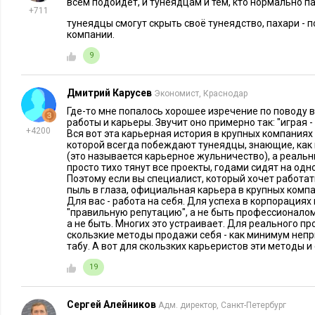
всем подойдёт, и тунеядцам и тем, кто нормально п
оговаривается:
+711
тунеядцы смогут скрыть своё тунеядство, пахари - 
компании.
Давайте сделаем так, чтобы про
наш
продукт узнали в ре
Думаю,
наша
прибыль должна расти, в том числе за счет
9
Почему партнеры не упоминают
наши
кейсы в своей ре
Дмитрий Карусев
Экономист, Краснодар
Здесь полезно выйти за рамки банальностей вроде «наша к
Где-то мне попалось хорошее изречение по поводу 
команда». Такие выражения уже стали нарицательными, их 
работы и карьеры. Звучит оно примерно так: "играя - 
+4200
Вся вот эта карьерная история в крупных компаниях - 
которой всегда побеждают тунеядцы, знающие, как
Зато если приобщиться через «мы» к тому, что явно в
(это называется карьерное жульничество), а реаль
ответственности, предполагаемых интересов — это р
просто тихо тянут все проекты, годами сидят на од
Поэтому если вы специалист, который хочет работать
человек прикипел, радеет за компанию. Такого надо б
пыль в глаза, официальная карьера в крупных компа
Для вас - работа на себя. Для успеха в корпорациях
6. Станьте незаменимым
"правильную репутацию", а не быть профессионалом 
а не быть. Многих это устраивает. Для реального пр
скользкие методы продажи себя - как минимум непр
В идеале надо стать уникальным специалистом, рекордсмен
табу. А вот для скользких карьеристов эти методы и 
и все остальное, это не обязательно оценивается по фактиче
19
Достаточно сделать себе
правильную
репутацию.
Сергей Алейников
Адм. директор, Санкт-Петербург
Обычные люди сторонятся сложных и особенно пробл