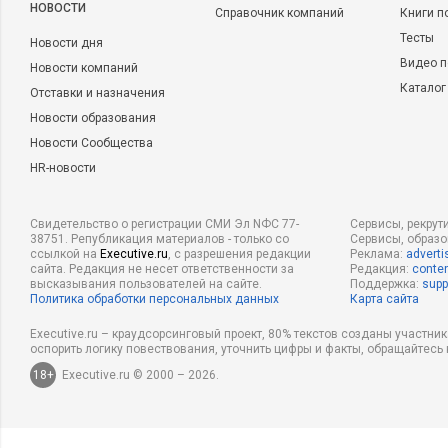
НОВОСТИ
Справочник компаний
Книги п
Тесты
Новости дня
Видео п
Новости компаний
Каталог
Отставки и назначения
Новости образования
Новости Сообщества
HR-новости
Свидетельство о регистрации СМИ Эл NФС 77-
Сервисы, рекрут
38751. Републикация материалов - только со
Сервисы, образ
ссылкой на
Executive.ru
, с разрешения редакции
Реклама:
adverti
сайта. Редакция не несет ответственности за
Редакция:
conten
высказывания пользователей на сайте.
Поддержка:
supp
Политика обработки персональных данных
Карта сайта
Executive.ru – краудсорсинговый проект, 80% текстов созданы участни
оспорить логику повествования, уточнить цифры и факты, обращайтесь 
18+
Executive.ru © 2000 – 2026.