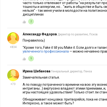
понадобилось – вы знаете к кому обращаться.
часто только отвлекают от работы "на результат пр
тошноты и аллергии, но... "жить в обществе и быть 
Точно так же на личном уровне, для единичных подрядчико
нельзя" - так меня учили в молодости на политэкон
дисциплинах
график со свободными вечерами выходными мало кому сейч
2
Есть смысл действовать упреждающе. Не ждите, пока вас за
аврал. Будьте в непрерывном сверхурочном режиме деятель
Александр Федоров
Директор по развитию, Псков
любые сообщения мгновенно, чтобы показать что вы киборг
Понравилось)
+834
"Кроме того, Fake it till you Make it. Если долго и та
Ключевой нюанс в том, что
делать
все это не обязательно. 
увлеченного профессионала
— можно нечаянно прав
трех гвоздей никто не отменял, оно действует безупречно.
5
Правило трех гвоздей.
Когда получаете задачу, не гл
и вешаете на первый гвоздь. Спрашивают о готовност
Ирина Шибанова
Генеральный директор, Пенза
Сроки горят, крики, ругань? На третий гвоздь. Уже т
Замечательная статья.
окнами? Ладно, пора глянуть, чего же там хотели.
+73
А по поводу потраченного времени на всю эту возню
интриганы...) виртуозно владеют этими приемами, и,
Ирония в том, что многое не доходит даже до второго гвозд
игры настоящее удовольствие! Только стоит ли ста
этой мудрости. Одна из них про улитку — сотрудник месяца
Обнадеживает концовка: притворяйся, пока не ста
Интересно, а такое может быть?
чего от него требуется и сэкономил компании кучу денег. П