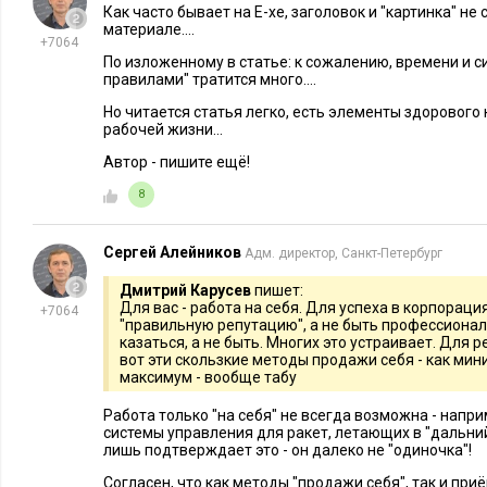
Как часто бывает на Е-хе, заголовок и "картинка" н
Карьеристы хватаются за них!
материале....
+7064
Чем выше планка, тем меньше риск поражения. Не получило
По изложенному в статье: к сожалению, времени и си
правилами" тратится много....
раза за квартал, как хотел генеральный? Ну, так цель была 
Но читается статья легко, есть элементы здорового
продажи даже просели? Ладно, зато мы заложили фундамент 
рабочей жизни...
Неприятные переговоры, пугающие публичные выступления
Автор - пишите ещё!
проблем, с радостью! Незаметную часть работы можно потом
8
найма фрилансеров на бирже. На виду лучше быть лично.
Сергей Алейников
Адм. директор, Санкт-Петербург
Так вы быстро примелькаетесь и станете корпоративным «
в «Криминальном чтиве» был такой антикризисный менедж
Дмитрий Карусев
пишет:
Для вас - работа на себя. Для успеха в корпораци
+7064
палец не ударил — зато все разрулил и порешал. Невозможн
"правильную репутацию", а не быть профессионал
роли на почасовой ставке. Рабочее время – вообще эфемерн
казаться, а не быть. Многих это устраивает. Для
вот эти скользкие методы продажи себя - как мин
максимум - вообще табу
7. Круглосуточно на связи
Работа только "на себя" не всегда возможна - напр
системы управления для ракет, летающих в "дальний
Чем отличается настоящая ответственность? Даже если суд
лишь подтверждает это - он далеко не "одиночка"!
круглосуточная поддержка, работа 7 дней в неделю, по празд
Согласен, что как методы "продажи себя", так и при