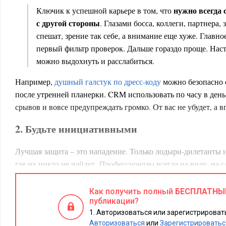
нужно всегда 
Ключик к успешной карьере в том, что
с другой стороны
. Глазами босса, коллеги, партнера, 
спешат, зрение так себе, а внимание еще хуже. Главно
первый фильтр проверок. Дальше гораздо проще. Наст
можно выдохнуть и расслабиться.
Например,
душный галстук по дресс-коду
можно безопасно о
после утренней планерки. CRM использовать по часу в день,
срывов и вовсе предупреждать громко. От вас не убудет, а 
2. Будьте инициативными
Лучшая защита – это нападение. Только лодыри-дилетанты 
где их никто не найдет.
Профессионалы
всегда на виду, на с
Они не берут задачи молча. Задают много неудобных вопро
Как получить полный
БЕСПЛАТНЫ
любопытство, косвенно подтверждающее компетентность. Е
публикации?
симулировать глубокое погружение в проект, вот лишь неск
Авторизоваться или зарегистрировать
Авторизоваться
или
Зарегистрироватьс