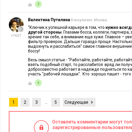
ресурсы не потрачены.
2
P.S.
Валентина Путилина
Консультант, Москва
"Ключик к успешной карьере в том, что
нужно всегд
Сквозной тестовый пример для тестирования на усвоение м
другой стороны
. Глазами босса, коллеги, партнера,
+7657
позвонили в два часа ночи и попросили к утру подготовит
зрение так себе, а внимание еще хуже. Главное – у
фильтр проверок. Дальше гораздо проще. Настольк
складских остатков за текущий год. А вы по сюжету маркет
выдохнуть и расслабиться" самое главное внушение
боссу!
Глупая и непрофессиональная реакция:
Весь смысл статьи - "Работайте, работайте, работайт
взять подобный старт, то расслабится вряд ли получи
Вы знаете, сколько времени? Да здесь работы на неде
добросовестно работает в надежде подняться по к
участь "рабочей лошадки". Кто хорошо пашет - того
почему бы не спросить на складе. Это не мое дело!
6
Теперь слово отличнику:
Доброй ночи, рад вас слышать!
Интересная тема, с у
1
2
3
…
5
Следующая
Кстати, может запросить данные по логистике и сд
презентацию?
Я бы еще данные по маркетингу подтя
пожалуйста, кого из смежников дернуть, чтобы срав
Оставлять комментарии могут то
зарегистрированные пользовател
показателями? Так мы выйдем на нормирование. Если