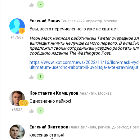
Еще важнее так себя вести при общении с заказчикам
7
фрилансер. Все привыкли к шкурной торговле. А тут
не в приоритете, просто исполнителю
интересно
.
Евгений Равич
Генеральный директор, Москва
Увы, всего перечисленного уже не хватает.
Высший пилотаж в том, чтобы извести собеседника приятн
+17508
вопросами настолько, что он сам возопит:
Илон Маск написал работникам Twitter очередное эл
выглядит ничуть не лучше самого первого. В e-mail н
предложил своим сотрудникам усердно работать или
— Сколько? Сколько заплатить, благодетель вы наш?
сообщило издание The Washington Post.
https://www.ixbt.com/news/2022/11/16/ilon-mask-vydv
И только тогда, под нажимом, исключительно ради экономи
ultimatum-userdno-rabotat-ili-uvolitsja-a-te-sravnivaj
скупое изложение условий. Но они не важны вообще, главно
1
5. Говорите «мы»
Константин Комшуков
Аналитик, Москва
Еще один сладкий звук для тех, от кого зависят ваши доход
Однозначно лайкос!
невзначай перейти — только не на «ты», а на «мы».
+8532
2
Ни в коем случае не с первых слов, что девальвирует велич
аврала, проблем, когда стресс и фокус внимания явно на др
Евгений Викторов
Глава филиала, регион. директор, Нов
проходные ситуации с беззаботной рутиной, когда исполни
классная статья!