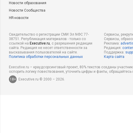
Новости образования
Новости Сообщества
HR-новости
Свидетельство о регистрации СМИ Эл NФС 77-
Сервисы, рекрут
38751. Републикация материалов - только со
Сервисы, образ
ссылкой на
Executive.ru
, с разрешения редакции
Реклама:
adverti
сайта. Редакция не несет ответственности за
Редакция:
conten
высказывания пользователей на сайте.
Поддержка:
supp
Политика обработки персональных данных
Карта сайта
Executive.ru – краудсорсинговый проект, 80% текстов созданы участни
оспорить логику повествования, уточнить цифры и факты, обращайтесь 
18+
Executive.ru © 2000 – 2026.