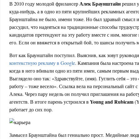
Алек Браунштайн
В 2010 году молодой фрилансер
решил у
куда-нибудь, а в одно из пяти крупнейших рекламных аген
Браунштайна не было, имени тоже. Но был здравый смысл и
рассудил, что надеяться на традиционные способы трудоуст
кандидатов претендуют на эту работу вместе с ним, многие
его. Если он ввяжется в открытый бой, то шансы получить 
Вот как Браунштайн поступил. Выяснив, как зовут руководи
контекстную рекламу в Google
. Кампания была настроена та
когда в него вбивали одно из пяти имен, самым первым выд
Выглядело оно так: «Здравствуйте, (имя). Гуглить себя – это
работу – тоже весело». Ссылка вела на персональный сайт 
Алека. Через пару недель он получил приглашения на работу
Young and Rubicam
агентств. В итоге парень устроился в
(Y
работает до сих пор.
Замысел Браунштайна был гениально прост. Медийные люд