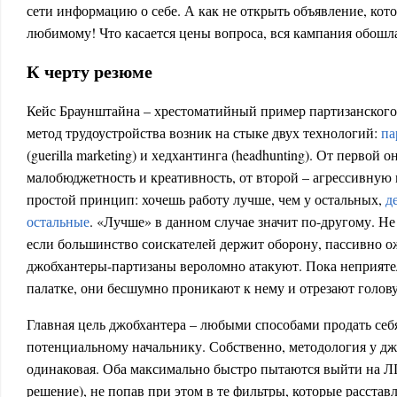
сети информацию о себе. А как не открыть объявление, кот
любимому! Что касается цены вопроса, вся кампания обошла
К черту резюме
Кейс Браунштайна – хрестоматийный пример партизанского
метод трудоустройства возник на стыке двух технологий:
па
(guerilla marketing) и хедхантинга (headhunting). От первой 
малобюджетность и креативность, от второй – агрессивную 
простой принцип: хочешь работу лучше, чем у остальных,
д
остальные
. «Лучше» в данном случае значит по-другому. Не 
если большинство соискателей держит оборону, пассивно ож
джобхантеры-партизаны вероломно атакуют. Пока неприяте
палатке, они бесшумно проникают к нему и отрезают голову
Главная цель джобхантера – любыми способами продать себ
потенциальному начальнику. Собственно, методология у д
одинаковая. Оба максимально быстро пытаются выйти на 
решение), не попав при этом в те фильтры, которые расстав