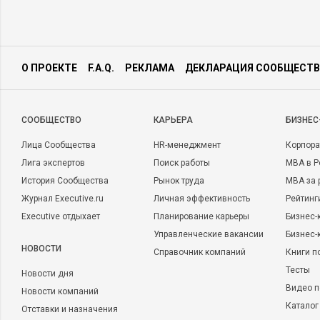
О ПРОЕКТЕ
F.A.Q.
РЕКЛАМА
ДЕКЛАРАЦИЯ СООБЩЕСТВ
CООБЩЕСТВО
КАРЬЕРА
БИЗНЕС
Лица Сообщества
HR-менеджмент
Корпора
Лига экспертов
Поиск работы
MBA в Р
История Сообщества
Рынок труда
MBA за 
Журнал Executive.ru
Личная эффективность
Рейтинг
Executive отдыхает
Планирование карьеры
Бизнес-
Управленческие вакансии
Бизнес-
НОВОСТИ
Справочник компаний
Книги п
Тесты
Новости дня
Видео п
Новости компаний
Каталог
Отставки и назначения