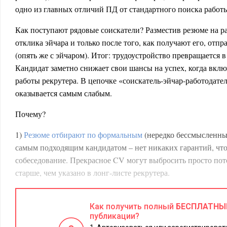
одно из главных отличий ПД от стандартного поиска работ
Как поступают рядовые соискатели? Разместив резюме на р
отклика эйчара и только после того, как получают его, отп
(опять же с эйчаром). Итог: трудоустройство превращается в
Кандидат заметно снижает свои шансы на успех, когда вклю
работы рекрутера. В цепочке «соискатель-эйчар-работодател
оказывается самым слабым.
Почему?
1)
Резюме отбирают по формальным
(нередко бессмысленным
самым подходящим кандидатом – нет никаких гарантий, что 
собеседование. Прекрасное CV могут выбросить просто пот
старше, чем указано в лонг-листе рекрутера.
2) Эйчары как правило не имеют достаточных компетенций
навыки. Особенно остро эта проблема встает, когда собесед
Как получить полный
БЕСПЛАТНЫ
публикации?
молодые кадровики (так называемые девочки после вуза) пра