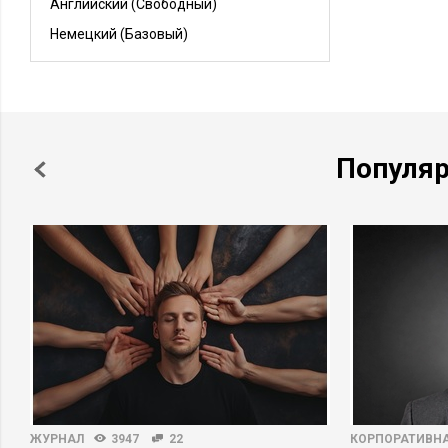
Английский
(Свободный)
оборудования на условиях генерального
дистрибьюторства. Заказчики: РосАтом,
Немецкий
(Базовый)
РосКосмос, крупнейшие университеты,
академические интституты, частные и
государственные предприятия пищевой и
фармацевтической отрасли, нефтехимия,
химический синтез и т.п.
Достижения:
Сохранение и увеличение
оборота компании на нестабильном рынке.
Развитие отдела продаж, повышение
конкурентоспособности инжиниринговой
Популя
продукции, корректировка политики продаж.
Выстраивание бизнес-процессов в
соответствии с перспективами развития
компаний на текущем и смежных рынках.
Описание деятельности компании:
Высокотехнологичный инженерный бизнес.
Аналитическое оборудование для
академических исследований и
индустриальных проектов. Генеральный
дистрибьютор компаний SHIMADZU и CEM
ГК КРИОСИСТЕМЫ
апр. 2012
Генеральный директор (СЕО)
марта 2016
Должностные обязанности:
Генеральное руководство группой
компаний.Организация, контроль работы и
эффективного взаимодействия всех
структурных подразделений и
производственных единиц, направление их
ЖУРНАЛ
деятельности на развитие и
3947
22
КОРПОРАТИВНА