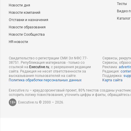
Тесты
Новости дня
Видео п
Новости компаний
Каталог
Отставки и назначения
Новости образования
Новости Сообщества
HR-новости
Свидетельство о регистрации СМИ Эл NФС 77-
Сервисы, рекрут
38751. Републикация материалов - только со
Сервисы, образ
ссылкой на
Executive.ru
, с разрешения редакции
Реклама:
adverti
сайта. Редакция не несет ответственности за
Редакция:
conten
высказывания пользователей на сайте.
Поддержка:
supp
Политика обработки персональных данных
Карта сайта
Executive.ru – краудсорсинговый проект, 80% текстов созданы участни
оспорить логику повествования, уточнить цифры и факты, обращайтесь 
18+
Executive.ru © 2000 – 2026.