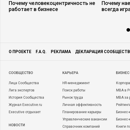
совершенствование производства с учетом
Почему человекоцентричность не
Почему на
социальных и рыночных приоритетов.
работает в бизнесе
всегда игр
Внедрение ERP- системы с 0. Создание
рабочей группы для детальной проработки
бизнес-процессов с контрактным
привлечением специалистов 1С.
Достижения:
Внедрение ERP- системы в ГК,
получение ощутимого прироста
эффективности деятельности по ключевым
показателям Диверсификация предприятий
в рамках ГК по типу деятельности.
Увеличение инжиниринговой, проектной
составляющей в портфеле предложений
О ПРОЕКТЕ
F.A.Q.
РЕКЛАМА
ДЕКЛАРАЦИЯ СООБЩЕСТВ
компании.
Описание деятельности компании:
Высокотехнологичный инженерный бизнес.
Аналитическое, вакуумное и криогенное
оборудование. Разработка решений,
CООБЩЕСТВО
КАРЬЕРА
БИЗНЕС
поставка, монтаж, обслуживание.
Лица Сообщества
HR-менеджмент
Корпора
Лига экспертов
Поиск работы
MBA в Р
История Сообщества
Рынок труда
MBA за 
Журнал Executive.ru
Личная эффективность
Рейтинг
Executive отдыхает
Планирование карьеры
Бизнес-
Управленческие вакансии
Бизнес-
НОВОСТИ
Справочник компаний
Книги п