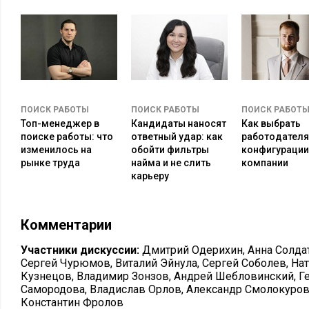
ПОИСК РАБОТЫ
ПОИСК РАБОТЫ
ПОИСК РАБОТ
Топ-менеджер в
Кандидаты наносят
Как выбрать
поиске работы: что
ответный удар: как
работодателя
изменилось на
обойти фильтры
конфигурации
рынке труда
найма и не слить
компании
карьеру
Комментарии
Участники дискуссии:
Дмитрий Одерихин
,
Анна Солда
Сергей Чурюмов
,
Виталий Эйнула
,
Сергей Соболев
,
Нат
Кузнецов
,
Владимир Зонзов
,
Андрей Шебловинский
,
Г
Самородова
,
Владислав Орлов
,
Александр Смолокуро
Константин Фролов