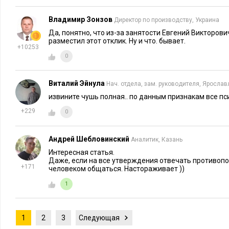
Владимир Зонзов
Директор по производству, Украина
Да, понятно, что из-за занятости Евгений Викторович 
разместил этот отклик. Ну и что. бывает.
+10253
0
Виталий Эйнула
Нач. отдела, зам. руководителя, Ярослав
извините чушь полная.. по данным признакам все пс
+229
0
Андрей Шебловинский
Аналитик, Казань
Интересная статья.
Даже, если на все утверждения отвечать противопол
+171
человеком общаться. Настораживает ))
1
1
2
3
Следующая