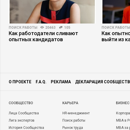
ПОИСК РАБОТЫ
20463
105
ПОИСК РАБОТ
Как работодатели сливают
Как опытн
опытных кандидатов
выйти из к
О ПРОЕКТЕ
F.A.Q.
РЕКЛАМА
ДЕКЛАРАЦИЯ СООБЩЕСТВ
CООБЩЕСТВО
КАРЬЕРА
БИЗНЕС
Лица Сообщества
HR-менеджмент
Корпора
Лига экспертов
Поиск работы
MBA в Р
История Сообщества
Рынок труда
MBA за 