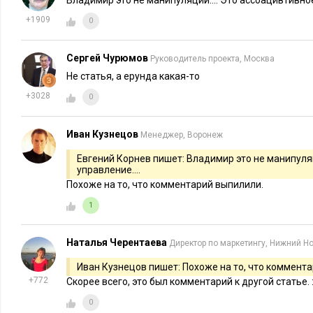
Владимир это не манипуляции.... Это ассоацивтивное
+1909
0
Сергей Чурюмов
Руководитель проекта, Москва
Не статья, а ерунда какая-то
+3028
0
Иван Кузнецов
Менеджер, Воронеж
Евгений Корнев пишет: Владимир это не манипуляц
управление....
Похоже на то, что комментарий выпилили.
1
Наталья Черентаева
Директор по маркетингу, Нижний Н
Иван Кузнецов пишет: Похоже на то, что коммент
+772
Скорее всего, это был комментарий к другой статье. :
0