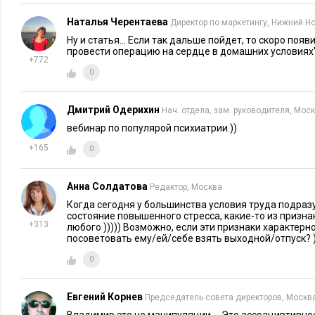
Наталья Черентаева
Директор по маркетингу, Нижний Н
Ну и статья... Если так дальше пойдет, то скоро появи
провести операцию на сердце в домашних условиях''
+772
0
Дмитрий Одерихин
Нач. отдела, зам. руководителя, Мос
вебинар по популярой психиатрии.))
+165
0
Анна Солдатова
Редактор, Москва
Когда сегодня у большинства условия труда подра
состояние повышенного стресса, какие-то из призна
+313
любого ))))) Возможно, если эти признаки характерн
посоветовать ему/ей/себе взять выходной/отпуск? )
0
Евгений Корнев
Председатель совета директоров, Москв