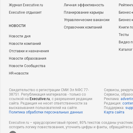
Журнал Executive.ru
Личная эффективность
Рейтинг
Executive отдыхает
Планирование карьеры
Бизнес-
Управленческие вакансии
Бизнес-
НОВОСТИ
Справочник компаний
Книги п
Тесты
Новости дня
Видео п
Новости компаний
Каталог
Отставки и назначения
Новости образования
Новости Сообщества
HR-новости
Свидетельство о регистрации СМИ Эл NФС 77-
Сервисы, рекрут
38751. Републикация материалов - только со
Сервисы, образ
ссылкой на
Executive.ru
, с разрешения редакции
Реклама:
adverti
сайта. Редакция не несет ответственности за
Редакция:
conten
высказывания пользователей на сайте.
Поддержка:
supp
Политика обработки персональных данных
Карта сайта
Executive.ru – краудсорсинговый проект, 80% текстов созданы участни
оспорить логику повествования, уточнить цифры и факты, обращайтесь 