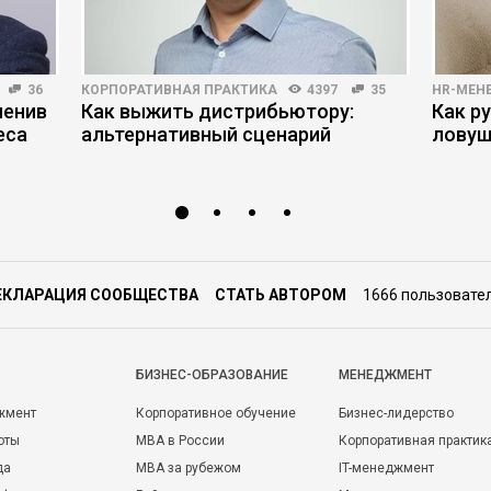
36
КОРПОРАТИВНАЯ ПРАКТИКА
4397
35
HR-МЕН
менив
Как выжить дистрибьютору:
Как р
еса
альтернативный сценарий
ловуш
ЕКЛАРАЦИЯ СООБЩЕСТВА
СТАТЬ АВТОРОМ
1666 пользовате
БИЗНЕС-ОБРАЗОВАНИЕ
МЕНЕДЖМЕНТ
жмент
Корпоративное обучение
Бизнес-лидерство
оты
MBA в России
Корпоративная практик
да
MBA за рубежом
IT-менеджмент