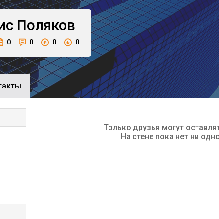
ис
Поляков
0
0
0
0
такты
Только друзья могут оставля
На стене пока нет ни одн