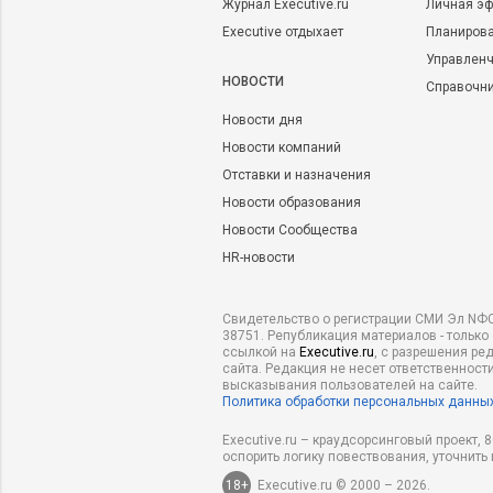
Журнал Executive.ru
Личная эф
Executive отдыхает
Планирова
Управленч
НОВОСТИ
Справочн
Новости дня
Новости компаний
Отставки и назначения
Новости образования
Новости Сообщества
HR-новости
Свидетельство о регистрации СМИ Эл NФС
38751. Републикация материалов - только
ссылкой на
Executive.ru
, с разрешения ре
сайта. Редакция не несет ответственности
высказывания пользователей на сайте.
Политика обработки персональных данны
Executive.ru – краудсорсинговый проект,
оспорить логику повествования, уточнить
18+
Executive.ru © 2000 – 2026.