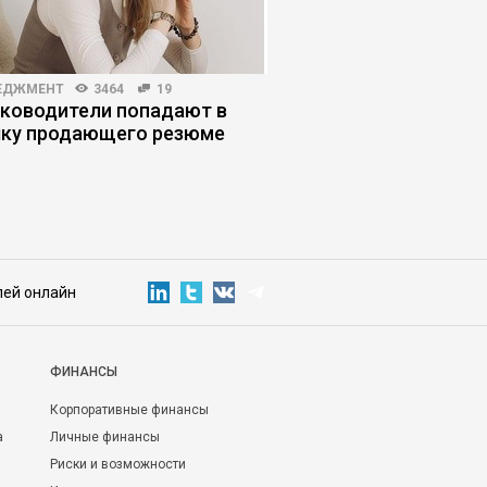
ЕДЖМЕНТ
3464
19
ЖУРНАЛ
3947
22
уководители попадают в
Почему человекоцен
ку продающего резюме
работает в бизнесе
лей онлайн
ФИНАНСЫ
Корпоративные финансы
а
Личные финансы
Риски и возможности