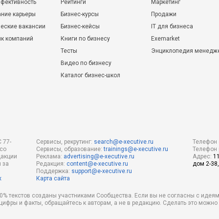
фективность
Рейтинги
Маркетинг
ние карьеры
Бизнес-курсы
Продажи
еские вакансии
Бизнес-кейсы
IT для бизнеса
ик компаний
Книги по бизнесу
Exemarket
Тесты
Энциклопедия менедж
Видео по бизнесу
Каталог бизнес-школ
 77-
Сервисы, рекрутинг:
search@e-xecutive.ru
Телефон 
 со
Сервисы, образование:
trainings@e-xecutive.ru
Телефон 
дакции
Реклама:
advertising@e-xecutive.ru
Адрес:
1
 за
Редакция:
content@e-xecutive.ru
дом 2-38,
Поддержка:
support@e-xecutive.ru
х
Карта сайта
 80% текстов созданы участниками Сообщества. Если вы не согласны с идеям
 цифры и факты, обращайтесь к авторам, а не в редакцию. Сделать это можн