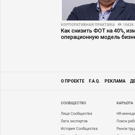
ВНОСТЬ
4067
61
КОРПОРАТИВНАЯ ПРАКТИКА
10434
 первыми лицами:
Как снизить ФОТ на 40%, из
защитную маску
операционную модель бизн
О ПРОЕКТЕ
F.A.Q.
РЕКЛАМА
Д
CООБЩЕСТВО
КАРЬЕРА
Лица Сообщества
HR-менед
Лига экспертов
Поиск раб
История Сообщества
Рынок тру