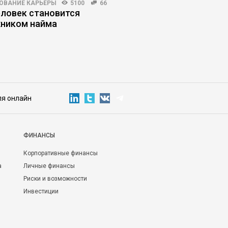
ОВАНИЕ КАРЬЕРЫ
5100
66
КОРПОРАТИВНАЯ ПРАКТИКА
еловек становится
Почему усиление ко
ником найма
лишает бизнес упра
ля онлайн
ФИНАНСЫ
Корпоративные финансы
а
Личные финансы
Риски и возможности
Инвестиции