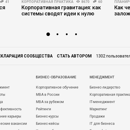
41
КОРПОРАТИВНАЯ ПРАКТИКА
8670
60
ПЛАНИР
ся
Корпоративная гравитация: как
Как ч
системы сводят идеи к нулю
залож
ЕКЛАРАЦИЯ СООБЩЕСТВА
СТАТЬ АВТОРОМ
1302 пользовате
БИЗНЕС-ОБРАЗОВАНИЕ
МЕНЕДЖМЕНТ
жмент
Корпоративное обучение
Бизнес-лидерство
оты
MBA в России
Корпоративная практик
да
MBA за рубежом
IT-менеджмент
фективность
Рейтинги
Маркетинг
ние карьеры
Бизнес-курсы
Продажи
еские вакансии
Бизнес-кейсы
IT для бизнеса