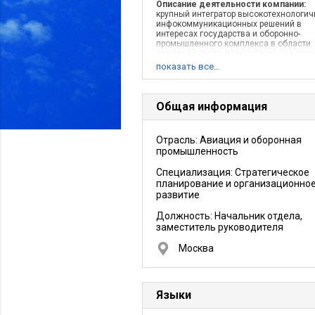
Описание деятельности компании:
крупный интегратор высокотехнологи
инфокоммуникационных решений в
интересах государства и оборонно-
промышленного комплекса в области
стратегического радиостроения в прое
федерального и регионального значен
показать все…
Концерн входит в топ-20 предприятий 
Общая информация
Отрасль: Авиация и оборонная
промышленность
Специализация: Стратегическое
планирование и организационно
развитие
Должность:
Начальник отдела,
заместитель руководителя
Москва
Языки