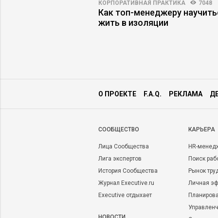
ПРАКТИКА
5176
94
КОРПОРАТИВНАЯ ПРАКТИКА
7048
одители имитируют
Как топ-менеджеру научить
жить в изоляции
О ПРОЕКТЕ
F.A.Q.
РЕКЛАМА
Д
CООБЩЕСТВО
КАРЬЕРА
Лица Сообщества
HR-менед
Лига экспертов
Поиск раб
История Сообщества
Рынок тру
Журнал Executive.ru
Личная эф
Executive отдыхает
Планирова
Управленч
НОВОСТИ