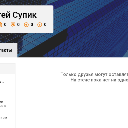
гей
Супик
0
0
0
0
такты
Только друзья могут оставля
На стене пока нет ни одн
ОАО Концерн Радиотехнические Информационные Системы
ми
ов в
нием