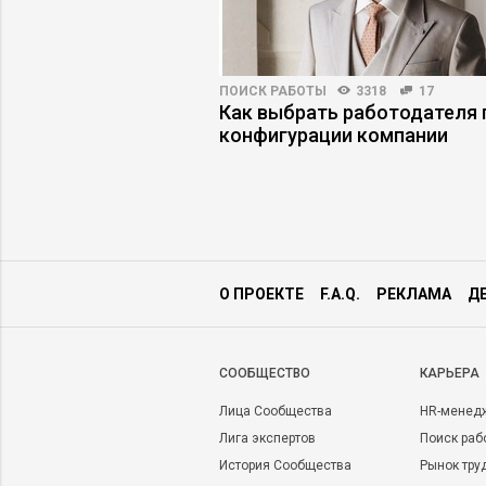
ПРАКТИКА
7048
41
ПОИСК РАБОТЫ
3318
17
джеру научиться
Как выбрать работодателя 
ции
конфигурации компании
О ПРОЕКТЕ
F.A.Q.
РЕКЛАМА
Д
CООБЩЕСТВО
КАРЬЕРА
Лица Сообщества
HR-менед
Лига экспертов
Поиск раб
История Сообщества
Рынок тру