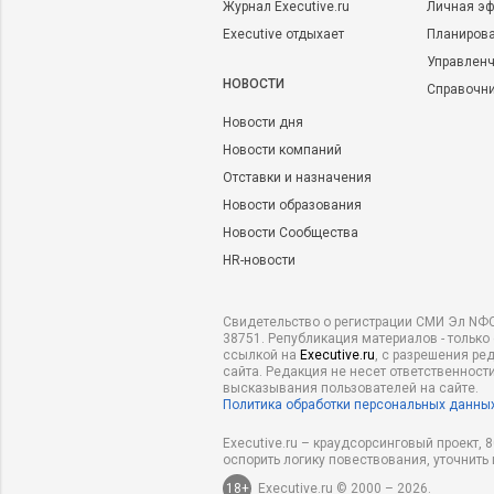
Журнал Executive.ru
Личная эф
Executive отдыхает
Планирова
Управленч
НОВОСТИ
Справочн
Новости дня
Новости компаний
Отставки и назначения
Новости образования
Новости Сообщества
HR-новости
Свидетельство о регистрации СМИ Эл NФС
38751. Републикация материалов - только
ссылкой на
Executive.ru
, с разрешения ре
сайта. Редакция не несет ответственности
высказывания пользователей на сайте.
Политика обработки персональных данны
Executive.ru – краудсорсинговый проект,
оспорить логику повествования, уточнить
18+
Executive.ru © 2000 – 2026.