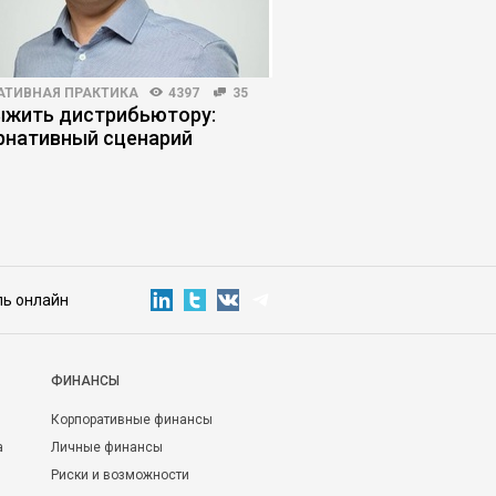
АТИВНАЯ ПРАКТИКА
4397
35
КОРПОРАТИВНАЯ ПРАКТИКА
ыжить дистрибьютору:
Кто ведет себя незр
рнативный сценарий
сотрудники или рук
ль онлайн
ФИНАНСЫ
Корпоративные финансы
а
Личные финансы
Риски и возможности