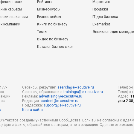
фективность
Рейтинги
Маркетинг
ние карьеры
Бизнес-курсы
Продажи
еские вакансии
Бизнес-кейсы
IT для бизнеса
ик компаний
Книги по бизнесу
Exemarket
Тесты
Энциклопедия менедж
Видео по бизнесу
Каталог бизнес-школ
 77-
Сервисы, рекрутинг:
search@e-xecutive.ru
Телефон 
 со
Сервисы, образование:
trainings@e-xecutive.ru
Телефон 
дакции
Реклама:
advertising@e-xecutive.ru
Адрес:
1
 за
Редакция:
content@e-xecutive.ru
дом 2-38,
Поддержка:
support@e-xecutive.ru
х
Карта сайта
 80% текстов созданы участниками Сообщества. Если вы не согласны с идеям
 цифры и факты, обращайтесь к авторам, а не в редакцию. Сделать это можн