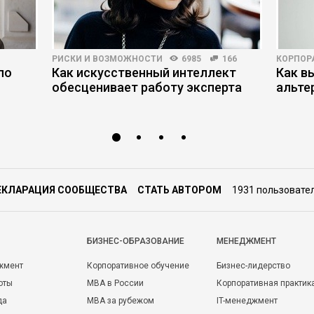
РИСКИ И ВОЗМОЖНОСТИ
6985
166
КОРПОР
по
Как искусственный интеллект
Как в
обесценивает работу эксперта
альте
ЕКЛАРАЦИЯ СООБЩЕСТВА
СТАТЬ АВТОРОМ
1931 пользовате
БИЗНЕС-ОБРАЗОВАНИЕ
МЕНЕДЖМЕНТ
жмент
Корпоративное обучение
Бизнес-лидерство
оты
MBA в России
Корпоративная практик
да
MBA за рубежом
IT-менеджмент