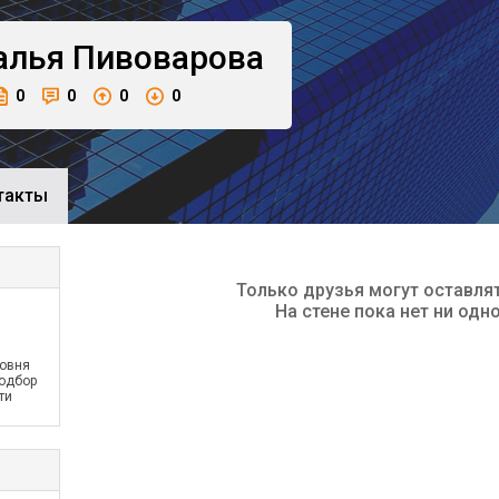
алья
Пивоварова
0
0
0
0
такты
Только друзья могут оставля
На стене пока нет ни одн
ровня
одбор
ти