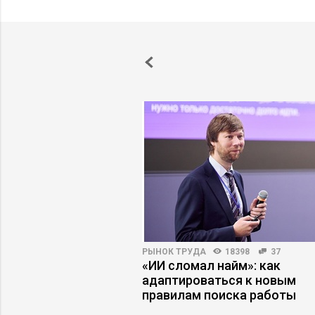
96
48
РЫНОК ТРУДА
18398
37
ес разочаровывается
«ИИ сломал найм»: как
ах
адаптироваться к новым
правилам поиска работы