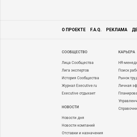
О ПРОЕКТЕ
F.A.Q.
РЕКЛАМА
Д
CООБЩЕСТВО
КАРЬЕРА
Лица Сообщества
HR-менед
Лига экспертов
Поиск раб
История Сообщества
Рынок тру
Журнал Executive.ru
Личная эф
Executive отдыхает
Планирова
Управленч
НОВОСТИ
Справочн
Новости дня
Новости компаний
Отставки и назначения