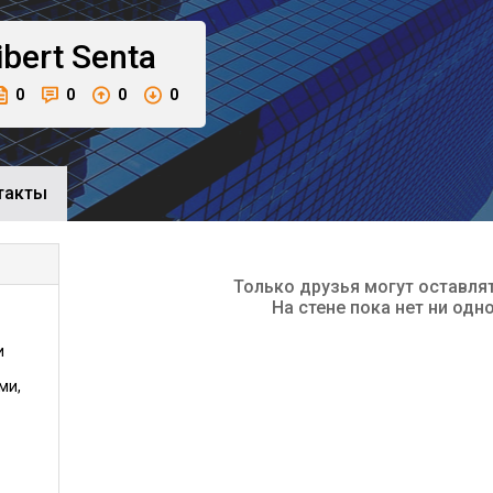
ibert
Senta
0
0
0
0
такты
Только друзья могут оставля
На стене пока нет ни одн
и
ми,