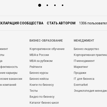
ЕКЛАРАЦИЯ СООБЩЕСТВА
СТАТЬ АВТОРОМ
1306 пользовате
БИЗНЕС-ОБРАЗОВАНИЕ
МЕНЕДЖМЕНТ
жмент
Корпоративное обучение
Бизнес-лидерство
оты
MBA в России
Корпоративная практик
да
MBA за рубежом
IT-менеджмент
фективность
Рейтинги
Маркетинг
ние карьеры
Бизнес-курсы
Продажи
еские вакансии
Бизнес-кейсы
IT для бизнеса
ик компаний
Книги по бизнесу
Exemarket
Тесты
Энциклопедия менедж
Видео по бизнесу
Каталог бизнес-школ