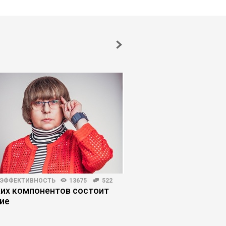
 ЭФФЕКТИВНОСТЬ
13675
522
КОРПОРАТИВНАЯ ПРАКТИКА
ких компонентов состоит
Как снизить ФОТ на 
ие
операционную модел