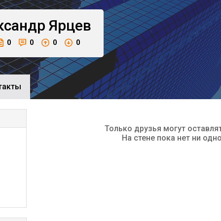
ксандр
Ярцев
0
0
0
0
такты
Только друзья могут оставля
На стене пока нет ни одн