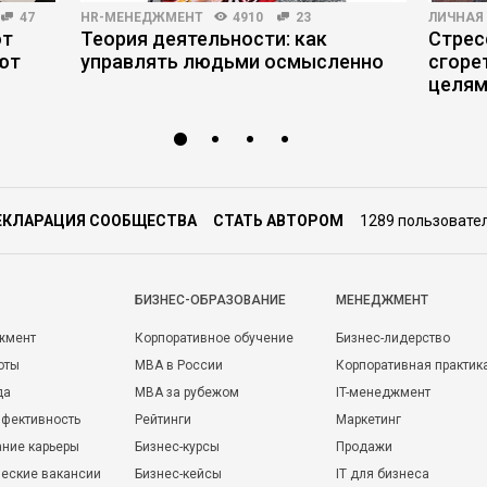
47
HR-МЕНЕДЖМЕНТ
4910
23
ЛИЧНАЯ
ют
Теория деятельности: как
Стрес
ют
управлять людьми осмысленно
сгоре
целя
ЕКЛАРАЦИЯ СООБЩЕСТВА
СТАТЬ АВТОРОМ
1289 пользовате
БИЗНЕС-ОБРАЗОВАНИЕ
МЕНЕДЖМЕНТ
жмент
Корпоративное обучение
Бизнес-лидерство
оты
MBA в России
Корпоративная практик
да
MBA за рубежом
IT-менеджмент
фективность
Рейтинги
Маркетинг
ние карьеры
Бизнес-курсы
Продажи
еские вакансии
Бизнес-кейсы
IT для бизнеса