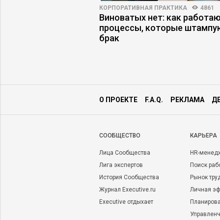
T
4719
0
КОРПОРАТИВНАЯ ПРАКТИКА
4861
ых дверей
Виноватых нет: как работа
ЕМВА
процессы, которые штампу
ский менеджмент и
брак
огии»
О ПРОЕКТЕ
F.A.Q.
РЕКЛАМА
Д
CООБЩЕСТВО
КАРЬЕРА
Лица Сообщества
HR-менед
Лига экспертов
Поиск раб
История Сообщества
Рынок тру
Журнал Executive.ru
Личная эф
Executive отдыхает
Планирова
Управленч