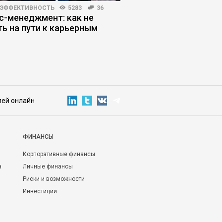
 ЭФФЕКТИВНОСТЬ
5283
36
КОРПОРАТИВНАЯ ПРАКТИКА
с-менеджмент: как не
Корпоративная грави
ть на пути к карьерным
системы сводят иде
м
лей онлайн
ФИНАНСЫ
Корпоративные финансы
а
Личные финансы
Риски и возможности
Инвестиции