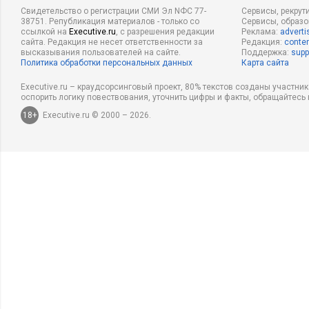
Свидетельство о регистрации СМИ Эл NФС 77-
Сервисы, рекрут
38751. Републикация материалов - только со
Сервисы, образ
ссылкой на
Executive.ru
, с разрешения редакции
Реклама:
adverti
сайта. Редакция не несет ответственности за
Редакция:
conten
высказывания пользователей на сайте.
Поддержка:
supp
Политика обработки персональных данных
Карта сайта
Executive.ru – краудсорсинговый проект, 80% текстов созданы участни
оспорить логику повествования, уточнить цифры и факты, обращайтесь 
18+
Executive.ru © 2000 – 2026.