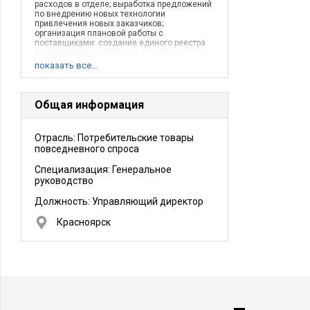
расходов в отделе; выработка предложений
по внедрению новых технологии
привлечения новых заказчиков;
организация плановой работы с
поставщиками: создание единого реестра
поставщиков, постоянное улучшение
условий работы с имеющимися, поиск
показать все…
новых, личные контакты.
Описание деятельности компании:
Производственно-торговая компания- по
упаковке- изготовлению- доставки
Общая информация
(пакетовплатиковой посуды.....)- под заказ
(на Ваш вкус)И многое другое!
Отрасль: Потребительские товары
повседневного спроса
Специализация: Генеральное
руководство
Должность:
Управляющий директор
Красноярск