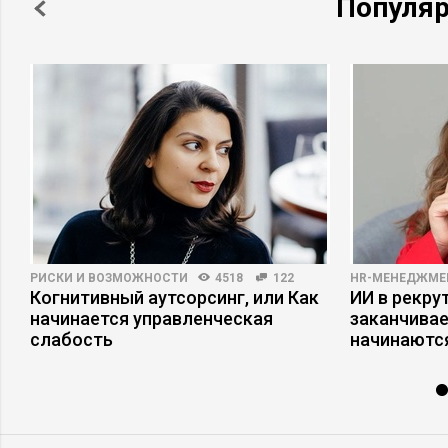
Популя
РИСКИ И ВОЗМОЖНОСТИ
4518
122
HR-МЕНЕДЖМЕ
Когнитивный аутсорсинг, или Как
ИИ в рекрут
начинается управленческая
заканчива
слабость
начинаютс