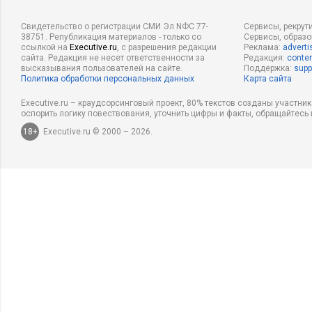
Свидетельство о регистрации СМИ Эл NФС 77-
Сервисы, рекрут
38751. Републикация материалов - только со
Сервисы, образ
ссылкой на
Executive.ru
, с разрешения редакции
Реклама:
adverti
сайта. Редакция не несет ответственности за
Редакция:
conten
высказывания пользователей на сайте.
Поддержка:
supp
Политика обработки персональных данных
Карта сайта
Executive.ru – краудсорсинговый проект, 80% текстов созданы участни
оспорить логику повествования, уточнить цифры и факты, обращайтесь 
18+
Executive.ru © 2000 – 2026.