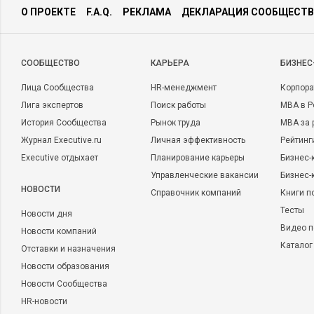
О ПРОЕКТЕ
F.A.Q.
РЕКЛАМА
ДЕКЛАРАЦИЯ СООБЩЕСТВ
CООБЩЕСТВО
КАРЬЕРА
БИЗНЕС
Лица Сообщества
HR-менеджмент
Корпора
Лига экспертов
Поиск работы
MBA в Р
История Сообщества
Рынок труда
MBA за 
Журнал Executive.ru
Личная эффективность
Рейтинг
Executive отдыхает
Планирование карьеры
Бизнес-
Управленческие вакансии
Бизнес-
НОВОСТИ
Справочник компаний
Книги п
Тесты
Новости дня
Видео п
Новости компаний
Каталог
Отставки и назначения
Новости образования
Новости Сообщества
HR-новости