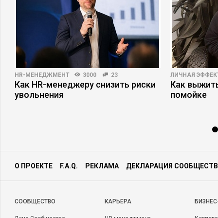
HR-МЕНЕДЖМЕНТ
3000
23
ЛИЧНАЯ ЭФФЕ
Как HR-менеджеру снизить риски
Как выжит
увольнения
помойке
О ПРОЕКТЕ
F.A.Q.
РЕКЛАМА
ДЕКЛАРАЦИЯ СООБЩЕСТВ
CООБЩЕСТВО
КАРЬЕРА
БИЗНЕС