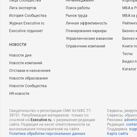
Лица Сообщества
HR-менеджмент
Корпора
Лига экспертов
Поиск работы
MBA в Р
История Сообщества
Рынок труда
MBA за 
Журнал Executive.ru
Личная эффективность
Рейтинг
Executive отдыхает
Планирование карьеры
Бизнес-
Управленческие вакансии
Бизнес-
НОВОСТИ
Справочник компаний
Книги п
Тесты
Новости дня
Видео п
Новости компаний
Каталог
Отставки и назначения
Новости образования
Новости Сообщества
HR-новости
Свидетельство о регистрации СМИ Эл NФС 77-
Сервисы, рекрут
38751. Републикация материалов - только со
Сервисы, образ
ссылкой на
Executive.ru
, с разрешения редакции
Реклама:
adverti
сайта. Редакция не несет ответственности за
Редакция:
conten
высказывания пользователей на сайте.
Поддержка:
supp
Политика обработки персональных данных
Карта сайта