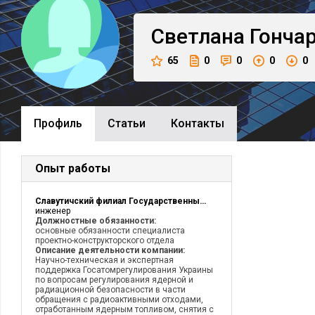
Светлана
Гонча
65
0
0
0
0
Профиль
Cтатьи
Контакты
Опыт работы
Славутичский филиал Государственный Научно-технический Центр ядерной и радиационной безопасности
инженер
Должностные обязанности:
основные обязанности специалиста
проектно-конструкторского отдела
Описание деятельности компании:
Научно-техническая и экспертная
поддержка Госатомрегулирования Украины
по вопросам регулирования ядерной и
радиационной безопасности в части
обращения с радиоактивными отходами,
отработанным ядерным топливом, снятия с