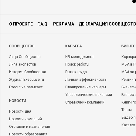
О ПРОЕКТЕ
F.A.Q.
РЕКЛАМА
ДЕКЛАРАЦИЯ СООБЩЕСТВ
CООБЩЕСТВО
КАРЬЕРА
БИЗНЕС
Лица Сообщества
HR-менеджмент
Корпора
Лига экспертов
Поиск работы
MBA в Р
История Сообщества
Рынок труда
MBA за 
Журнал Executive.ru
Личная эффективность
Рейтинг
Executive отдыхает
Планирование карьеры
Бизнес-
Управленческие вакансии
Бизнес-
НОВОСТИ
Справочник компаний
Книги п
Тесты
Новости дня
Видео п
Новости компаний
Каталог
Отставки и назначения
Новости образования