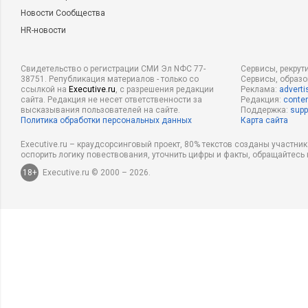
Новости Сообщества
HR-новости
Свидетельство о регистрации СМИ Эл NФС 77-
Сервисы, рекрут
38751. Републикация материалов - только со
Сервисы, образ
ссылкой на
Executive.ru
, с разрешения редакции
Реклама:
adverti
сайта. Редакция не несет ответственности за
Редакция:
conten
высказывания пользователей на сайте.
Поддержка:
supp
Политика обработки персональных данных
Карта сайта
Executive.ru – краудсорсинговый проект, 80% текстов созданы участни
оспорить логику повествования, уточнить цифры и факты, обращайтесь 
18+
Executive.ru © 2000 – 2026.