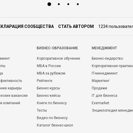
ЕКЛАРАЦИЯ СООБЩЕСТВА
СТАТЬ АВТОРОМ
1234 пользовате
БИЗНЕС-ОБРАЗОВАНИЕ
МЕНЕДЖМЕНТ
жмент
Корпоративное обучение
Бизнес-лидерство
оты
MBA в России
Корпоративная практик
да
MBA за рубежом
IT-менеджмент
фективность
Рейтинги
Маркетинг
ние карьеры
Бизнес-курсы
Продажи
еские вакансии
Бизнес-кейсы
IT для бизнеса
ик компаний
Книги по бизнесу
Exemarket
Тесты
Энциклопедия менедж
Видео по бизнесу
Каталог бизнес-школ