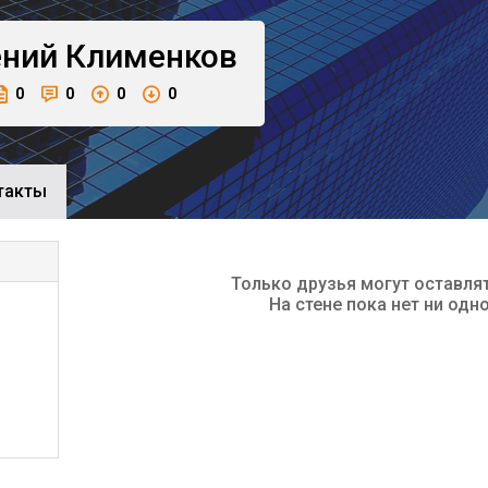
ений
Клименков
0
0
0
0
такты
Только друзья могут оставля
На стене пока нет ни одн