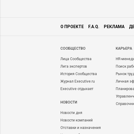
О ПРОЕКТЕ
F.A.Q.
РЕКЛАМА
Д
CООБЩЕСТВО
КАРЬЕРА
Лица Сообщества
HR-менед
Лига экспертов
Поиск раб
История Сообщества
Рынок тру
Журнал Executive.ru
Личная эф
Executive отдыхает
Планирова
Управленч
НОВОСТИ
Справочн
Новости дня
Новости компаний
Отставки и назначения