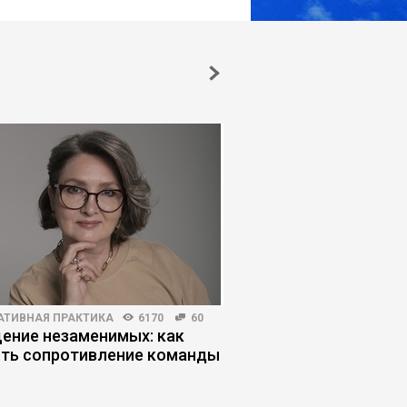
АТИВНАЯ ПРАКТИКА
6170
60
ПОИСК РАБОТЫ
5593
ение незаменимых: как
Кандидаты наносят
ть сопротивление команды
удар: как обойти фи
не слить карьеру