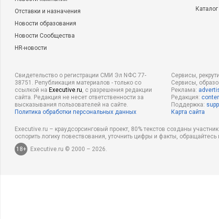
Каталог
Отставки и назначения
Новости образования
Новости Сообщества
HR-новости
Свидетельство о регистрации СМИ Эл NФС 77-
Сервисы, рекрут
38751. Републикация материалов - только со
Сервисы, образ
ссылкой на
Executive.ru
, с разрешения редакции
Реклама:
adverti
сайта. Редакция не несет ответственности за
Редакция:
conten
высказывания пользователей на сайте.
Поддержка:
supp
Политика обработки персональных данных
Карта сайта
Executive.ru – краудсорсинговый проект, 80% текстов созданы участни
оспорить логику повествования, уточнить цифры и факты, обращайтесь 
18+
Executive.ru © 2000 – 2026.