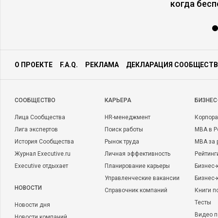
когда бесп
О ПРОЕКТЕ
F.A.Q.
РЕКЛАМА
ДЕКЛАРАЦИЯ СООБЩЕСТВ
CООБЩЕСТВО
КАРЬЕРА
БИЗНЕС
Лица Сообщества
HR-менеджмент
Корпора
Лига экспертов
Поиск работы
MBA в Р
История Сообщества
Рынок труда
MBA за 
Журнал Executive.ru
Личная эффективность
Рейтинг
Executive отдыхает
Планирование карьеры
Бизнес-
Управленческие вакансии
Бизнес-
НОВОСТИ
Справочник компаний
Книги п
Тесты
Новости дня
Видео п
Новости компаний