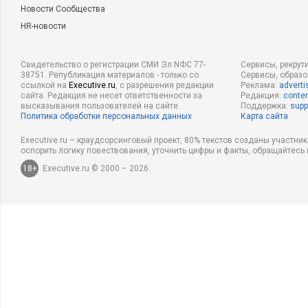
Новости Сообщества
HR-новости
Свидетельство о регистрации СМИ Эл NФС 77-
Сервисы, рекрут
38751. Републикация материалов - только со
Сервисы, образ
ссылкой на
Executive.ru
, с разрешения редакции
Реклама:
adverti
сайта. Редакция не несет ответственности за
Редакция:
conten
высказывания пользователей на сайте.
Поддержка:
supp
Политика обработки персональных данных
Карта сайта
Executive.ru – краудсорсинговый проект, 80% текстов созданы участни
оспорить логику повествования, уточнить цифры и факты, обращайтесь 
18+
Executive.ru © 2000 – 2026.