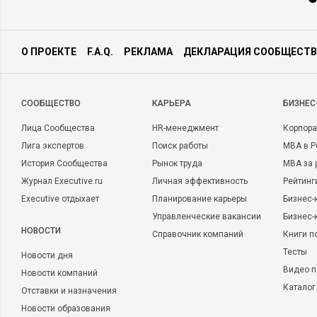
О ПРОЕКТЕ
F.A.Q.
РЕКЛАМА
ДЕКЛАРАЦИЯ СООБЩЕСТВ
CООБЩЕСТВО
КАРЬЕРА
БИЗНЕС
Лица Сообщества
HR-менеджмент
Корпора
Лига экспертов
Поиск работы
MBA в Р
История Сообщества
Рынок труда
MBA за 
Журнал Executive.ru
Личная эффективность
Рейтинг
Executive отдыхает
Планирование карьеры
Бизнес-
Управленческие вакансии
Бизнес-
НОВОСТИ
Справочник компаний
Книги п
Тесты
Новости дня
Видео п
Новости компаний
Каталог
Отставки и назначения
Новости образования