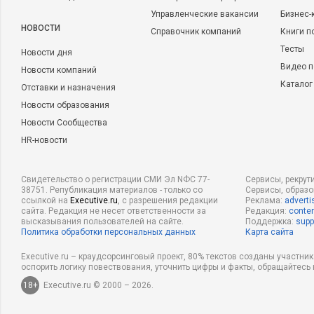
Управленческие вакансии
Бизнес-
НОВОСТИ
Справочник компаний
Книги п
Тесты
Новости дня
Видео п
Новости компаний
Каталог
Отставки и назначения
Новости образования
Новости Сообщества
HR-новости
Свидетельство о регистрации СМИ Эл NФС 77-
Сервисы, рекрут
38751. Републикация материалов - только со
Сервисы, образ
ссылкой на
Executive.ru
, с разрешения редакции
Реклама:
adverti
сайта. Редакция не несет ответственности за
Редакция:
conten
высказывания пользователей на сайте.
Поддержка:
supp
Политика обработки персональных данных
Карта сайта
Executive.ru – краудсорсинговый проект, 80% текстов созданы участни
оспорить логику повествования, уточнить цифры и факты, обращайтесь 
18+
Executive.ru © 2000 – 2026.