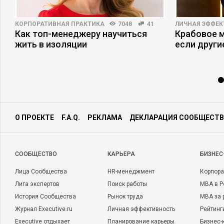
КОРПОРАТИВНАЯ ПРАКТИКА
7048
41
ЛИЧНАЯ ЭФФЕ
Как топ-менеджеру научиться
Крабовое м
жить в изоляции
если други
О ПРОЕКТЕ
F.A.Q.
РЕКЛАМА
ДЕКЛАРАЦИЯ СООБЩЕСТВ
CООБЩЕСТВО
КАРЬЕРА
БИЗНЕС
Лица Сообщества
HR-менеджмент
Корпора
Лига экспертов
Поиск работы
MBA в Р
История Сообщества
Рынок труда
MBA за 
Журнал Executive.ru
Личная эффективность
Рейтинг
Executive отдыхает
Планирование карьеры
Бизнес-