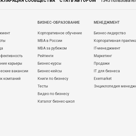
ЕКЛАРАЦИЯ СООБЩЕСТВА
СТАТЬ АВТОРОМ
1345 пользовате
БИЗНЕС-ОБРАЗОВАНИЕ
МЕНЕДЖМЕНТ
жмент
Корпоративное обучение
Бизнес-лидерство
оты
MBA в России
Корпоративная практик
да
MBA за рубежом
IT-менеджмент
фективность
Рейтинги
Маркетинг
ние карьеры
Бизнес-курсы
Продажи
еские вакансии
Бизнес-кейсы
IT для бизнеса
ик компаний
Книги по бизнесу
Exemarket
Тесты
Энциклопедия менедж
Видео по бизнесу
Каталог бизнес-школ