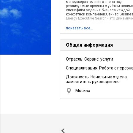
менеджеров высшего звена под
реализуемые проекты с учётом поним
специфики ведения бизнеса каждой
конкретной компанией.Сейчас Busine
Energy Executive Search - это динамич
развивающаяся компания,
специализирующаяся на услугах Execu
показать все…
Search & Headhunting. За время
существования компании, основной о
работы был накоплен на следующих
рынках:- банковских, страховых и
Общая информация
лизинговых услуг (общее руководство)
телекоммуникационных услуг (маркети
продажи, общее руководство)-
Отрасль: Сервис, услуги
производства продуктов питания
(маркетинг, продажи, общее руководст
Специализация: Работа с персон
финансы)- девелопмента (управление
строительством, управление проектам
финансы)
Должность:
Начальник отдела,
заместитель руководителя
Москва