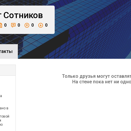
г
Сотников
0
0
0
0
такты
Только друзья могут оставля
На стене пока нет ни одн
ра
ано в
говой
м
ро