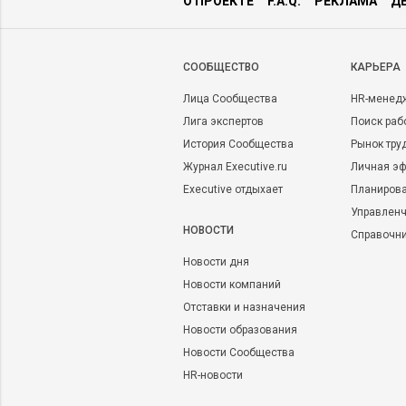
О ПРОЕКТЕ
F.A.Q.
РЕКЛАМА
Д
CООБЩЕСТВО
КАРЬЕРА
Лица Сообщества
HR-менед
Лига экспертов
Поиск раб
История Сообщества
Рынок тру
Журнал Executive.ru
Личная эф
Executive отдыхает
Планирова
Управленч
НОВОСТИ
Справочн
Новости дня
Новости компаний
Отставки и назначения
Новости образования
Новости Сообщества
HR-новости