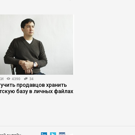
ЖИ
4390
34
HR-МЕНЕДЖМЕНТ
4557
тучить продавцов хранить
Блокировка Telegram
тскую базу в личных файлах
перестроить коммун
компании