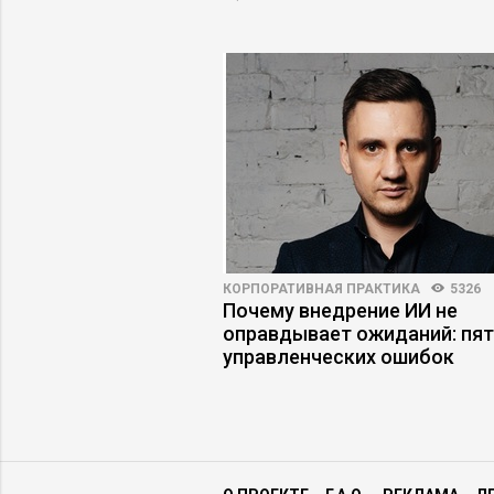
ПРАКТИКА
5027
30
КОРПОРАТИВНАЯ ПРАКТИКА
5326
ь бизнес, который
Почему внедрение ИИ не
м
оправдывает ожиданий: пя
управленческих ошибок