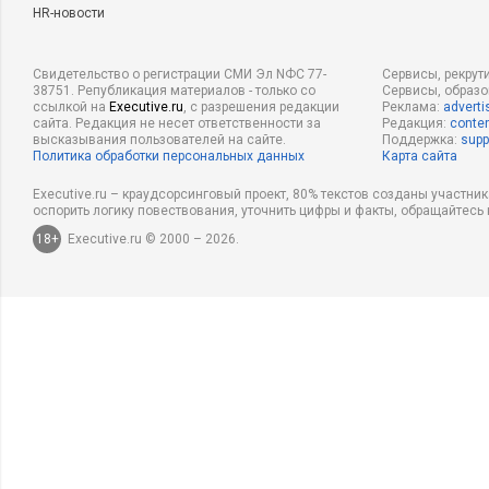
HR-новости
Свидетельство о регистрации СМИ Эл NФС 77-
Сервисы, рекрут
38751. Републикация материалов - только со
Сервисы, образ
ссылкой на
Executive.ru
, с разрешения редакции
Реклама:
adverti
сайта. Редакция не несет ответственности за
Редакция:
conten
высказывания пользователей на сайте.
Поддержка:
supp
Политика обработки персональных данных
Карта сайта
Executive.ru – краудсорсинговый проект, 80% текстов созданы участни
оспорить логику повествования, уточнить цифры и факты, обращайтесь 
18+
Executive.ru © 2000 – 2026.