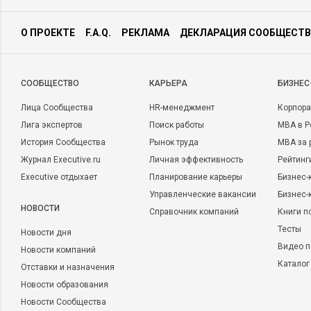
О ПРОЕКТЕ
F.A.Q.
РЕКЛАМА
ДЕКЛАРАЦИЯ СООБЩЕСТВ
CООБЩЕСТВО
КАРЬЕРА
БИЗНЕС
Лица Сообщества
HR-менеджмент
Корпора
Лига экспертов
Поиск работы
MBA в Р
История Сообщества
Рынок труда
MBA за 
Журнал Executive.ru
Личная эффективность
Рейтинг
Executive отдыхает
Планирование карьеры
Бизнес-
Управленческие вакансии
Бизнес-
НОВОСТИ
Справочник компаний
Книги п
Тесты
Новости дня
Видео п
Новости компаний
Каталог
Отставки и назначения
Новости образования
Новости Сообщества