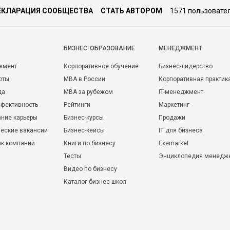
ЕКЛАРАЦИЯ СООБЩЕСТВА
СТАТЬ АВТОРОМ
1571 пользовате
БИЗНЕС-ОБРАЗОВАНИЕ
МЕНЕДЖМЕНТ
жмент
Корпоративное обучение
Бизнес-лидерство
оты
MBA в России
Корпоративная практик
да
MBA за рубежом
IT-менеджмент
фективность
Рейтинги
Маркетинг
ние карьеры
Бизнес-курсы
Продажи
еские вакансии
Бизнес-кейсы
IT для бизнеса
ик компаний
Книги по бизнесу
Exemarket
Тесты
Энциклопедия менедж
Видео по бизнесу
Каталог бизнес-школ