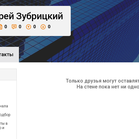
рей
Зубрицкий
0
0
0
0
такты
Только друзья могут оставля
На стене пока нет ни одн
онала
одбор
ты в
о и