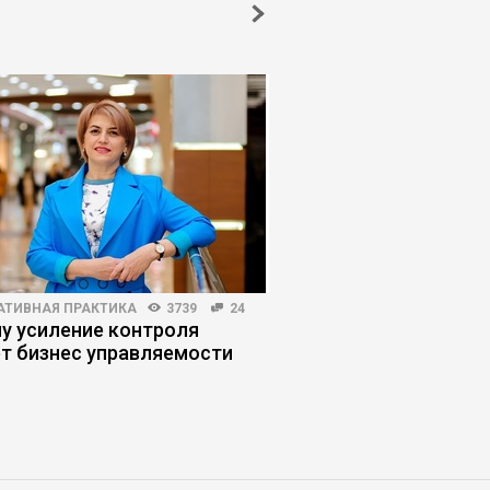
АТИВНАЯ ПРАКТИКА
3739
24
ПРОДАЖИ
4390
34
у усиление контроля
Как отучить продавц
т бизнес управляемости
клиентскую базу в 