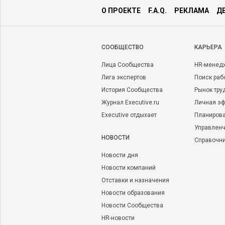
О ПРОЕКТЕ
F.A.Q.
РЕКЛАМА
Д
CООБЩЕСТВО
КАРЬЕРА
Лица Сообщества
HR-менед
Лига экспертов
Поиск раб
История Сообщества
Рынок тру
Журнал Executive.ru
Личная эф
Executive отдыхает
Планирова
Управленч
НОВОСТИ
Справочн
Новости дня
Новости компаний
Отставки и назначения
Новости образования
Новости Сообщества
HR-новости