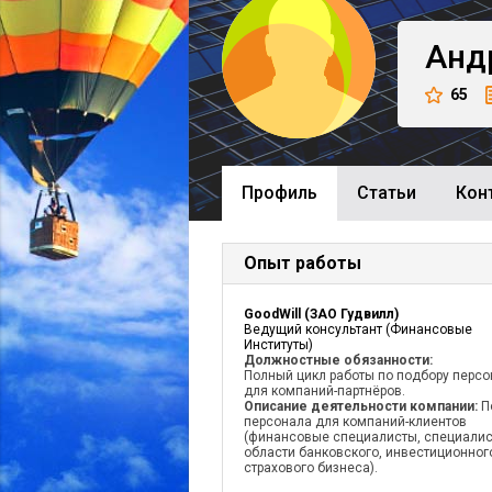
Анд
65
Профиль
Cтатьи
Кон
Опыт работы
GoodWill (ЗАО Гудвилл)
Ведущий консультант (Финансовые
Институты)
Должностные обязанности:
Полный цикл работы по подбору перс
для компаний-партнёров.
Описание деятельности компании:
П
персонала для компаний-клиентов
(финансовые специалисты, специалис
области банковского, инвестиционног
страхового бизнеса).