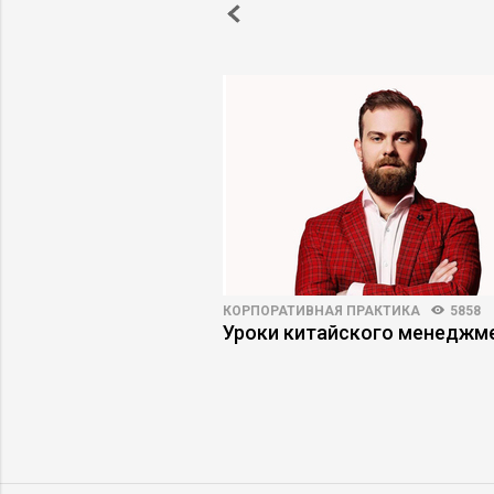
3147
30
КОРПОРАТИВНАЯ ПРАКТИКА
5858
й интеллект в HR:
Уроки китайского менеджм
жидания совпадают с