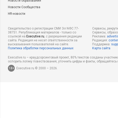
Новости образования
Новости Сообщества
HR-новости
Свидетельство о регистрации СМИ Эл NФС 77-
Сервисы, рекрут
38751. Републикация материалов - только со
Сервисы, образ
ссылкой на
Executive.ru
, с разрешения редакции
Реклама:
adverti
сайта. Редакция не несет ответственности за
Редакция:
conten
высказывания пользователей на сайте.
Поддержка:
supp
Политика обработки персональных данных
Карта сайта
Executive.ru – краудсорсинговый проект, 80% текстов созданы участни
оспорить логику повествования, уточнить цифры и факты, обращайтесь 
18+
Executive.ru © 2000 – 2026.