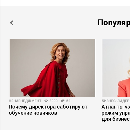
Популя
HR-МЕНЕДЖМЕНТ
3000
52
БИЗНЕС-ЛИДЕР
Почему директора саботируют
Атланты vs
обучение новичков
режим упр
для бизнес