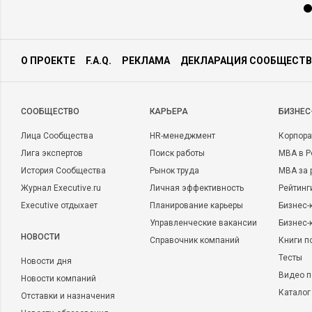
О ПРОЕКТЕ
F.A.Q.
РЕКЛАМА
ДЕКЛАРАЦИЯ СООБЩЕСТВ
CООБЩЕСТВО
КАРЬЕРА
БИЗНЕС
Лица Сообщества
HR-менеджмент
Корпора
Лига экспертов
Поиск работы
MBA в Р
История Сообщества
Рынок труда
MBA за 
Журнал Executive.ru
Личная эффективность
Рейтинг
Executive отдыхает
Планирование карьеры
Бизнес-
Управленческие вакансии
Бизнес-
НОВОСТИ
Справочник компаний
Книги п
Тесты
Новости дня
Видео п
Новости компаний
Каталог
Отставки и назначения