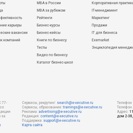
оты
MBA в России
Корпоративная практик
да
MBA за рубежом
IT-менеджмент
фективность
Рейтинги
Маркетинг
ние карьеры
Бизнес-курсы
Продажи
еские вакансии
Бизнес-кейсы
IT для бизнеса
ик компаний
Книги по бизнесу
Exemarket
Тесты
Энциклопедия менедж
Видео по бизнесу
Каталог бизнес-школ
 77-
Сервисы, рекрутинг:
search@e-xecutive.ru
Телефон 
 со
Сервисы, образование:
trainings@e-xecutive.ru
Телефон 
дакции
Реклама:
advertising@e-xecutive.ru
Адрес:
1
 за
Редакция:
content@e-xecutive.ru
дом 2-38,
Поддержка:
support@e-xecutive.ru
х
Карта сайта