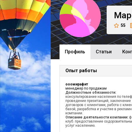
Мар
55
Профиль
Cтатьи
Кон
Опыт работы
ооомирафит
менеджер по продажам
Должностные обязанности:
консультирование населения по телеф
проведение презитанций, заключение
договоров с клиентами, работа с клие
базой, разработка и участие в реклам
компании.
Описание деятельности компании:
ф
клуб. предоставление оздоровительн
услуг населению.