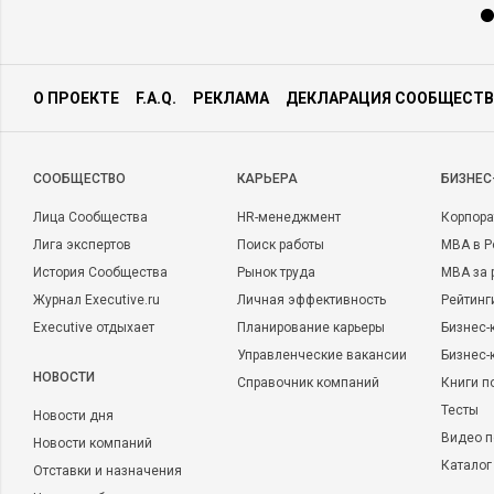
О ПРОЕКТЕ
F.A.Q.
РЕКЛАМА
ДЕКЛАРАЦИЯ СООБЩЕСТВ
CООБЩЕСТВО
КАРЬЕРА
БИЗНЕС
Лица Сообщества
HR-менеджмент
Корпора
Лига экспертов
Поиск работы
MBA в Р
История Сообщества
Рынок труда
MBA за 
Журнал Executive.ru
Личная эффективность
Рейтинг
Executive отдыхает
Планирование карьеры
Бизнес-
Управленческие вакансии
Бизнес-
НОВОСТИ
Справочник компаний
Книги п
Тесты
Новости дня
Видео п
Новости компаний
Каталог
Отставки и назначения