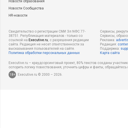
Новости образования
Новости Сообщества
HR-новости
Свидетельство о регистрации СМИ Эл NФС 77-
Сервисы, рекрут
38751. Републикация материалов - только со
Сервисы, образ
ссылкой на
Executive.ru
, с разрешения редакции
Реклама:
adverti
сайта. Редакция не несет ответственности за
Редакция:
conten
высказывания пользователей на сайте.
Поддержка:
supp
Политика обработки персональных данных
Карта сайта
Executive.ru – краудсорсинговый проект, 80% текстов созданы участни
оспорить логику повествования, уточнить цифры и факты, обращайтесь 
18+
Executive.ru © 2000 – 2026.