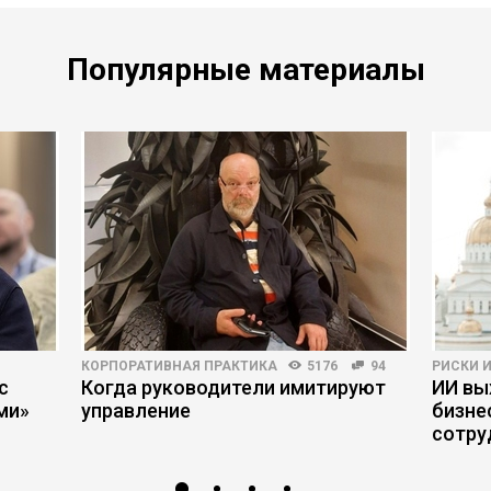
Популярные материалы
КОРПОРАТИВНАЯ ПРАКТИКА
5176
94
РИСКИ 
с
Когда руководители имитируют
ИИ вы
ми»
управление
бизне
сотру