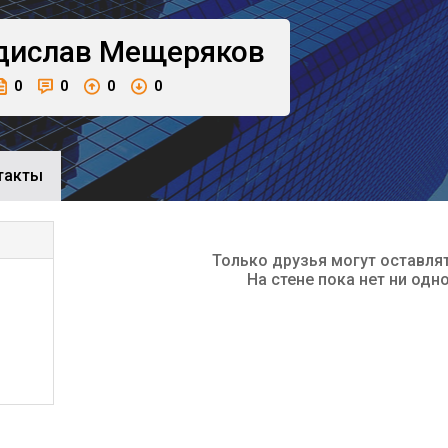
дислав
Мещеряков
0
0
0
0
такты
Только друзья могут оставля
На стене пока нет ни одн