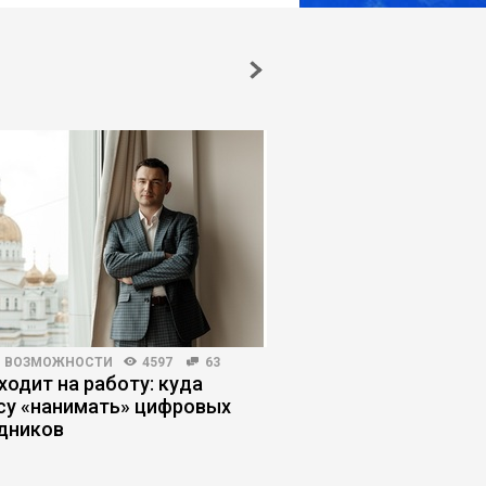
И ВОЗМОЖНОСТИ
4597
63
ЛИЧНАЯ ЭФФЕКТИВНОСТЬ
ходит на работу: куда
Почему умные люди
су «нанимать» цифровых
глупые решения
дников