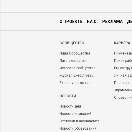
О ПРОЕКТЕ
F.A.Q.
РЕКЛАМА
Д
CООБЩЕСТВО
КАРЬЕРА
Лица Сообщества
HR-менед
Лига экспертов
Поиск раб
История Сообщества
Рынок тру
Журнал Executive.ru
Личная эф
Executive отдыхает
Планирова
Управленч
НОВОСТИ
Справочн
Новости дня
Новости компаний
Отставки и назначения
Новости образования