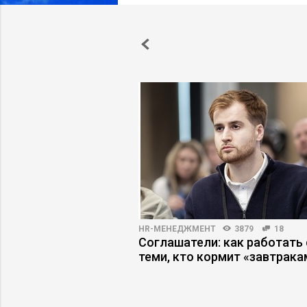
ПРАКТИКА
10434
36
HR-МЕНЕДЖМЕНТ
3879
18
ФОТ на 40%, изменив
Соглашатели: как работать 
ю модель бизнеса
теми, кто кормит «завтрака