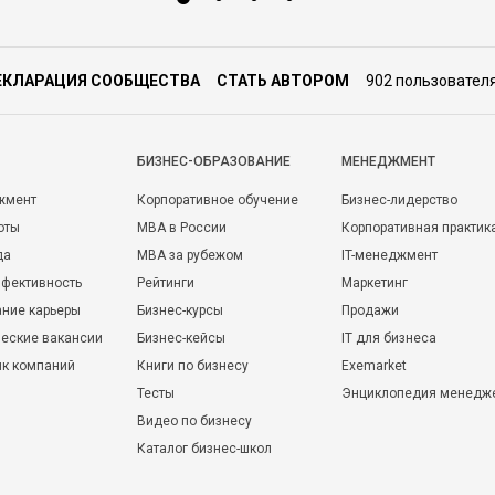
ЕКЛАРАЦИЯ СООБЩЕСТВА
СТАТЬ АВТОРОМ
902 пользовател
БИЗНЕС-ОБРАЗОВАНИЕ
МЕНЕДЖМЕНТ
жмент
Корпоративное обучение
Бизнес-лидерство
оты
MBA в России
Корпоративная практик
да
MBA за рубежом
IT-менеджмент
фективность
Рейтинги
Маркетинг
ние карьеры
Бизнес-курсы
Продажи
еские вакансии
Бизнес-кейсы
IT для бизнеса
ик компаний
Книги по бизнесу
Exemarket
Тесты
Энциклопедия менедж
Видео по бизнесу
Каталог бизнес-школ