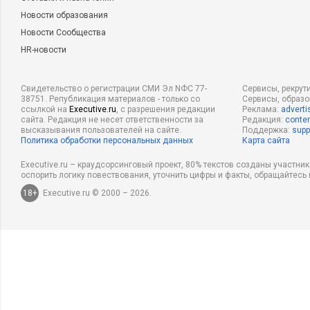
Новости образования
Новости Сообщества
HR-новости
Свидетельство о регистрации СМИ Эл NФС 77-
Сервисы, рекрут
38751. Републикация материалов - только со
Сервисы, образ
ссылкой на
Executive.ru
, с разрешения редакции
Реклама:
adverti
сайта. Редакция не несет ответственности за
Редакция:
conten
высказывания пользователей на сайте.
Поддержка:
supp
Политика обработки персональных данных
Карта сайта
Executive.ru – краудсорсинговый проект, 80% текстов созданы участни
оспорить логику повествования, уточнить цифры и факты, обращайтесь 
18+
Executive.ru © 2000 – 2026.