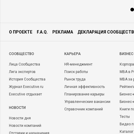
О ПРОЕКТЕ
F.A.Q.
РЕКЛАМА
ДЕКЛАРАЦИЯ СООБЩЕСТВ
CООБЩЕСТВО
КАРЬЕРА
БИЗНЕС
Лица Сообщества
HR-менеджмент
Корпора
Лига экспертов
Поиск работы
MBA в Р
История Сообщества
Рынок труда
MBA за 
Журнал Executive.ru
Личная эффективность
Рейтинг
Executive отдыхает
Планирование карьеры
Бизнес-
Управленческие вакансии
Бизнес-
НОВОСТИ
Справочник компаний
Книги п
Тесты
Новости дня
Видео п
Новости компаний
Каталог
Отставки и назначения