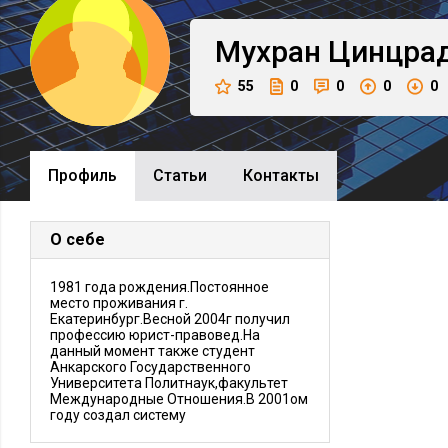
Мухран
Цинцра
55
0
0
0
0
Профиль
Cтатьи
Контакты
О себе
1981 года рождения.Постоянное
место проживания г.
Екатеринбург.Весной 2004г получил
профессию юрист-правовед.На
данный момент также студент
Анкарского Государственного
Университета Политнаук,факультет
Международные Отношения.В 2001ом
году создал систему